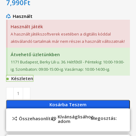
7,990
Ft
Használt
Használt játék
A használt játékszoftverek esetében a digitális kóddal
aktiválandó tartalmak már nem részei a használt változatnak!
Átvehető üzletünkben
1171 Budapest, Berky Lili u. 36. Hétfőtől - Péntekig: 10:00-19:00-
ig. Szombaton: 09:00-15:00-ig. Vasárnap: 10:00-14:00-ig.
Készleten
Kosárba Teszem
Kívánságlisához
Megosztás:
Összehasonlítás
adom