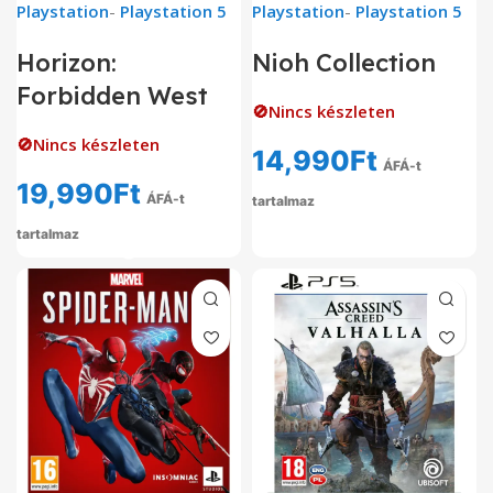
Playstation
-
Playstation 5
Playstation
-
Playstation 5
Horizon:
Nioh Collection
Forbidden West
🚫Nincs készleten
🚫Nincs készleten
14,990
Ft
ÁFÁ-t
19,990
Ft
ÁFÁ-t
tartalmaz
tartalmaz