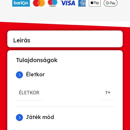
Leírás
Tulajdonságok
Életkor
ÉLETKOR
7+
Játék mód