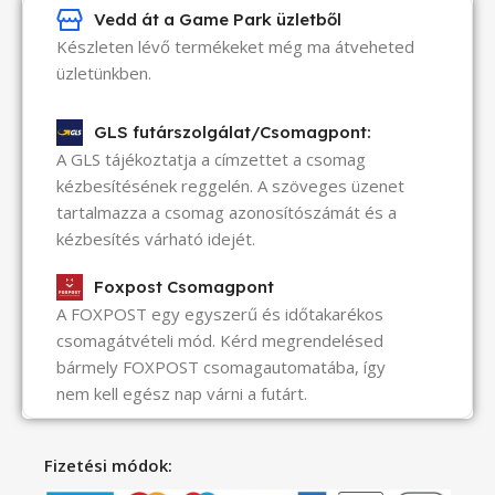
Vedd át a Game Park üzletből
Készleten lévő termékeket még ma átveheted
üzletünkben.
GLS futárszolgálat/Csomagpont:
A GLS tájékoztatja a címzettet a csomag
kézbesítésének reggelén. A szöveges üzenet
tartalmazza a csomag azonosítószámát és a
kézbesítés várható idejét.
Foxpost Csomagpont
A FOXPOST egy egyszerű és időtakarékos
csomagátvételi mód. Kérd megrendelésed
bármely FOXPOST csomagautomatába, így
nem kell egész nap várni a futárt.
Fizetési módok: