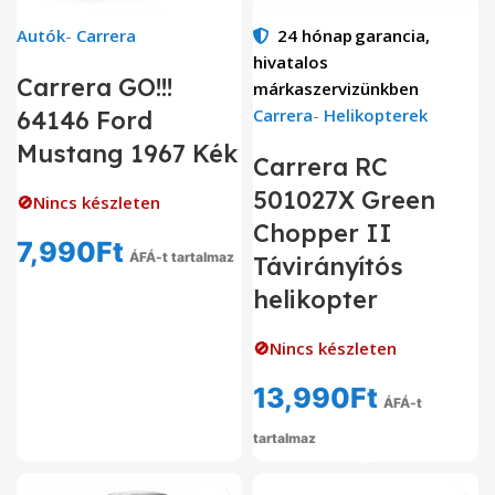
Autók
-
Carrera
24 hónap
garancia,
hivatalos
Carrera GO!!!
márkaszervizünkben
Carrera
-
Helikopterek
64146 Ford
Mustang 1967 Kék
Carrera RC
501027X Green
🚫Nincs készleten
Chopper II
7,990
Ft
ÁFÁ-t tartalmaz
Távirányítós
helikopter
🚫Nincs készleten
13,990
Ft
ÁFÁ-t
tartalmaz