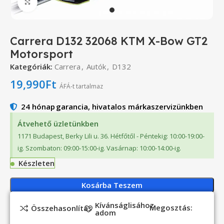
Click to enlarge
Carrera D132 32068 KTM X-Bow GT2
Motorsport
Kategóriák:
Carrera
,
Autók
,
D132
19,990
Ft
ÁFÁ-t tartalmaz
24 hónap
garancia, hivatalos márkaszervizünkben
Átvehető üzletünkben
1171 Budapest, Berky Lili u. 36. Hétfőtől - Péntekig: 10:00-19:00-
ig. Szombaton: 09:00-15:00-ig. Vasárnap: 10:00-14:00-ig.
Készleten
Kosárba Teszem
Kívánságlisához
Megosztás:
Összehasonlítás
adom