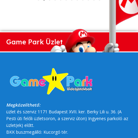
Game Park Üzlet
Megközelíthető:
üzlet és szerviz 1171 Budapest XVII. ker. Berky Lili u. 36. (A
Pesti úti felőli üzletsoron, a szerviz úton) Ingyenes parkoló az
üzlet(ek) előtt.
BKK buszmegálló: Kucorgó tér.