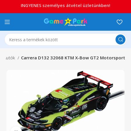
INGYENES személyes átvétel üzletünkben!
Autók
Carrera D132 32068 KTM X-Bow GT2 Motorsport