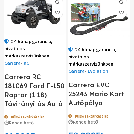
24 hónap
garancia,
hivatalos
24 hónap
garancia,
márkaszervizünkben
hivatalos
Carrera
-
RC
márkaszervizünkben
Carrera
-
Evolution
Carrera RC
Carrera EVO
181069 Ford F-150
25243 Mario Kart
Raptor (1:18)
Autópálya
Távirányítós Autó
Külső raktárkészlet
Külső raktárkészlet
🕒Rendelhető
🕒Rendelhető