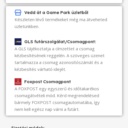
Vedd át a Game Park üzletből
Készleten lévő termékeket még ma átveheted
üzletünkben.
GLS futárszolgálat/Csomagpont:
A GLS tájékoztatja a címzettet a csomag
kézbesítésének reggelén. A szöveges üzenet
tartalmazza a csomag azonosítószámát és a
kézbesítés várható idejét.
Foxpost Csomagpont
A FOXPOST egy egyszerű és időtakarékos
csomagátvételi mód. Kérd megrendelésed
bármely FOXPOST csomagautomatába, így
nem kell egész nap várni a futárt.
Fizetési módok: