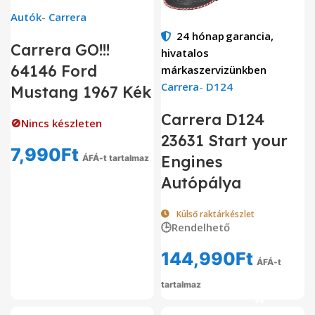
Autók
-
Carrera
24 hónap
garancia,
Carrera GO!!!
hivatalos
64146 Ford
márkaszervizünkben
Carrera
-
D124
Mustang 1967 Kék
Carrera D124
🚫Nincs készleten
23631 Start your
7,990
Ft
Engines
ÁFÁ-t tartalmaz
Autópálya
Külső raktárkészlet
🕒Rendelhető
144,990
Ft
ÁFÁ-t
tartalmaz