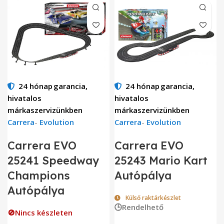
24 hónap
garancia,
24 hónap
garancia,
hivatalos
hivatalos
márkaszervizünkben
márkaszervizünkben
Carrera
-
Evolution
Carrera
-
Evolution
Carrera EVO
Carrera EVO
25241 Speedway
25243 Mario Kart
Champions
Autópálya
Autópálya
Külső raktárkészlet
🕒Rendelhető
🚫Nincs készleten