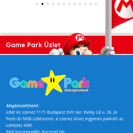
Game Park Üzlet
Megközelíthető:
üzlet és szerviz 1171 Budapest XVII. ker. Berky Lili u. 36. (A
Pesti úti felőli üzletsoron, a szerviz úton) Ingyenes parkoló az
üzlet(ek) előtt.
BKK buszmegálló: Kucorgó tér.