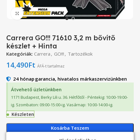
Click to enlarge
Carrera GO!!! 71610 3,2 m bővítő
készlet + Hinta
Kategóriák:
Carrera
,
GO!!!
,
Tartozékok
14,490
Ft
ÁFÁ-t tartalmaz
24 hónap
garancia, hivatalos márkaszervizünkben
Átvehető üzletünkben
1171 Budapest, Berky Lili u. 36. Hétfőtől - Péntekig: 10:00-19:00-
ig. Szombaton: 09:00-15:00-ig. Vasárnap: 10:00-14:00-ig.
Készleten
Kosárba Teszem