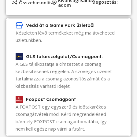
Kívánságlisához
Megosztás:
Összehasonlítás
adom
Vedd át a Game Park üzletből
Készleten lévő termékeket még ma átveheted
üzletünkben.
GLS futárszolgálat/Csomagpont:
A GLS tájékoztatja a címzettet a csomag
kézbesítésének reggelén. A szöveges üzenet
tartalmazza a csomag azonosítószámát és a
kézbesítés várható idejét.
Foxpost Csomagpont
A FOXPOST egy egyszerű és időtakarékos
csomagátvételi mód. Kérd megrendelésed
bármely FOXPOST csomagautomatába, így
nem kell egész nap várni a futárt.