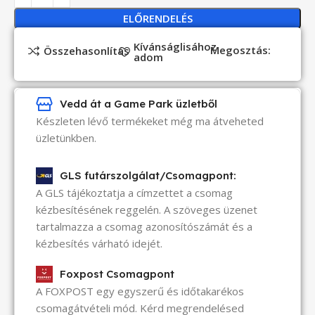
ELŐRENDELÉS
Kívánságlisához
Megosztás:
Összehasonlítás
adom
Vedd át a Game Park üzletből
Készleten lévő termékeket még ma átveheted
üzletünkben.
GLS futárszolgálat/Csomagpont:
A GLS tájékoztatja a címzettet a csomag
kézbesítésének reggelén. A szöveges üzenet
tartalmazza a csomag azonosítószámát és a
kézbesítés várható idejét.
Foxpost Csomagpont
A FOXPOST egy egyszerű és időtakarékos
csomagátvételi mód. Kérd megrendelésed