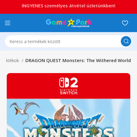
INGYENES személyes átvétel üzletünkben!
 2 játékok
DRAGON QUEST Monsters: The Withered World