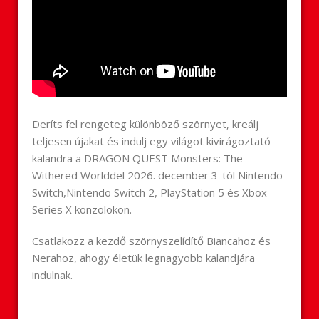
Deríts fel rengeteg különböző szörnyet, kreálj
teljesen újakat és indulj egy világot kivirágoztató
kalandra a DRAGON QUEST Monsters: The
Withered Worlddel 2026. december 3-tól Nintendo
Switch,Nintendo Switch 2, PlayStation 5 és Xbox
Series X konzolokon.
Csatlakozz a kezdő szörnyszelídítő Biancahoz és
Nerahoz, ahogy életük legnagyobb kalandjára
indulnak.