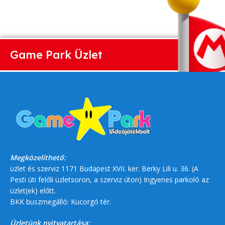
Game Park Üzlet
Megközelíthető:
üzlet és szerviz 1171 Budapest XVII. ker. Berky Lili u. 36. (A
Pesti úti felőli üzletsoron, a szerviz úton) Ingyenes parkoló az
üzlet(ek) előtt.
BKK buszmegálló: Kucorgó tér.
Üzletünk nyitvatartása: