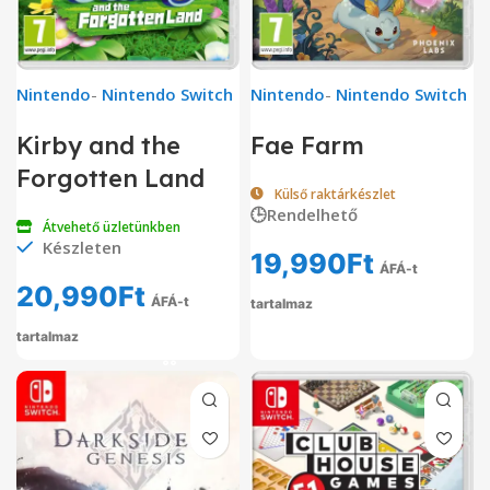
Nintendo
-
Nintendo Switch
Nintendo
-
Nintendo Switch
Kirby and the
Fae Farm
Forgotten Land
Külső raktárkészlet
🕒Rendelhető
Átvehető üzletünkben
Készleten
19,990
Ft
ÁFÁ-t
20,990
Ft
ÁFÁ-t
tartalmaz
tartalmaz