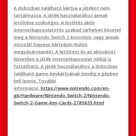
A dobozban található kártya a játékot nem
tartalmazza. A játék használatához annak
letöltése szükséges. A letöltés aktív
internetkapcsolatotés szabad tárhelyet követel
meg a Nintendo Switch 2 konzolon, vagy annak
microSD Express kártyáján (külön
megvásárolandó). A letöltést és az aktivációt
követően a játék internetkapcsolat nélkül is
futtatható. A játék használatához a dobozban
található game-keykártyának mindig a gépben
kell lennie. További
információ:
https://www.nintendo.com/en-
gb/Hardware/Nintendo-Switch-2/Nintendo-
Switch-2-Game-Key-Cards-2785635.html