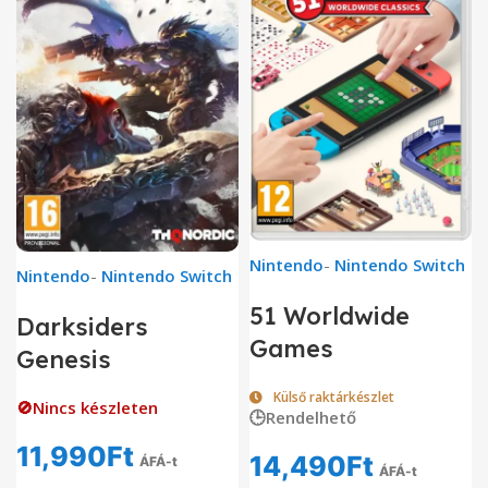
Nintendo
-
Nintendo Switch
Nintendo
-
Nintendo Switch
51 Worldwide
Darksiders
Games
Genesis
Külső raktárkészlet
🚫Nincs készleten
🕒Rendelhető
11,990
Ft
14,490
Ft
ÁFÁ-t
ÁFÁ-t