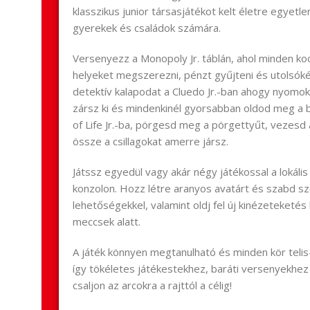
klasszikus junior társasjátékot kelt életre egyet
gyerekek és családok számára.
Versenyezz a Monopoly Jr. táblán, ahol minden k
helyeket megszerezni, pénzt gyűjteni és utolsóké
detektív kalapodat a Cluedo Jr.-ban ahogy nyomok
zársz ki és mindenkinél gyorsabban oldod meg a
of Life Jr.-ba, pörgesd meg a pörgettyűt, vezesd
össze a csillagokat amerre jársz.
Játssz egyedül vagy akár négy játékossal a lokál
konzolon. Hozz létre aranyos avatárt és szabd 
lehetőségekkel, valamint oldj fel új kinézeteketés
meccsek alatt.
A játék könnyen megtanulható és minden kör telis-t
így tökéletes játékestekhez, baráti versenyekhez
csaljon az arcokra a rajttól a célig!