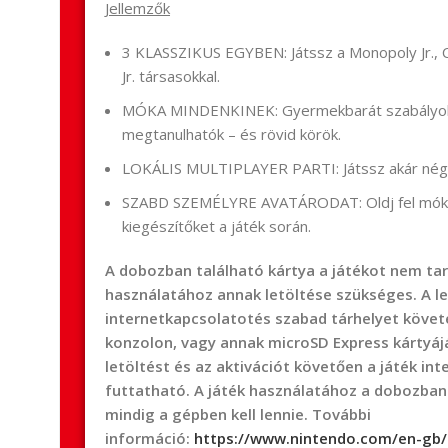
Jellemzők
3 KLASSZIKUS EGYBEN: Játssz a Monopoly Jr., C
Jr. társasokkal.
MÓKA MINDENKINEK: Gyermekbarát szabályok
megtanulhatók – és rövid körök.
LOKÁLIS MULTIPLAYER PARTI: Játssz akár négy
SZABD SZEMÉLYRE AVATÁRODAT: Oldj fel mókás
kiegészítőket a játék során.
A dobozban található kártya a játékot nem tar
használatához annak letöltése szükséges. A le
internetkapcsolatotés szabad tárhelyet követ
konzolon, vagy annak microSD Express kártyáj
letöltést és az aktivációt követően a játék int
futtatható. A játék használatához a dobozba
mindig a gépben kell lennie. További
információ:
https://www.nintendo.com/en-gb/