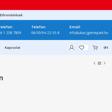
Előrendelések
Telefon:
Telefon:
Email:
06 1 258 7809
06/30/94-22-55-8
info(kukac)gamepark.hu
Kapcsolat
0
Ft
n