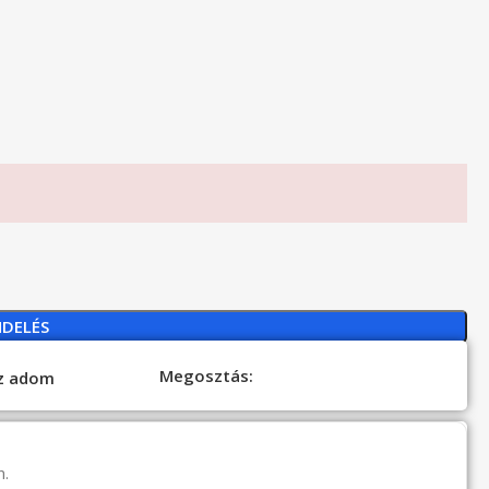
NDELÉS
Megosztás:
oz adom
n.