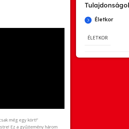
Tulajdonságo
Életkor
ÉLETKOR
csak még egy kört!”
sestre! Ez a gyűjtemény három