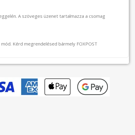
reggelén. A szöveges üzenet tartalmazza a csomag
li mód. Kérd megrendelésed bármely FOXPOST