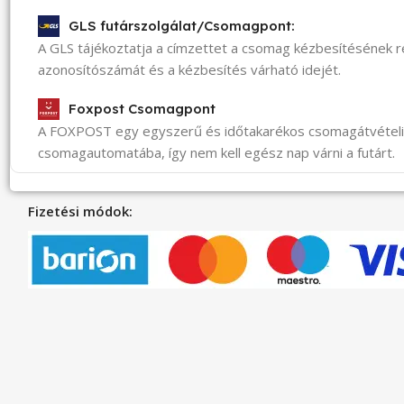
GLS futárszolgálat/Csomagpont:
A GLS tájékoztatja a címzettet a csomag kézbesítésének 
azonosítószámát és a kézbesítés várható idejét.
Foxpost Csomagpont
A FOXPOST egy egyszerű és időtakarékos csomagátvéte
csomagautomatába, így nem kell egész nap várni a futárt.
Fizetési módok: