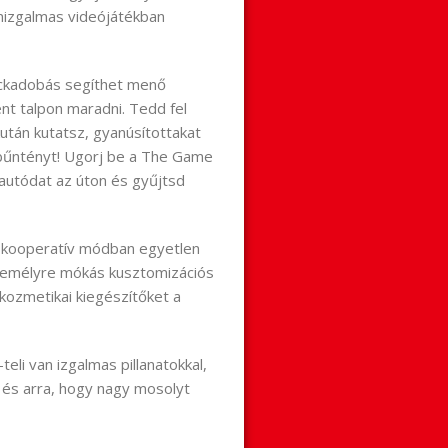
lenizgalmas videójátékban
ockadobás segíthet menő
nt talpon maradni. Tedd fel
után kutatsz, gyanúsítottakat
 bűntényt! Ugorj be a The Game
 autódat az úton és gyűjtsd
is kooperatív módban egyetlen
személyre mókás kusztomizációs
 kozmetikai kiegészítőket a
eli van izgalmas pillanatokkal,
 és arra, hogy nagy mosolyt