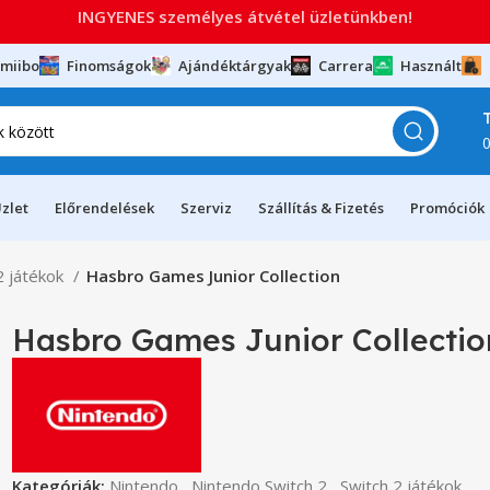
INGYENES személyes átvétel üzletünkben!
miibo
Finomságok
Ajándéktárgyak
Carrera
Használt
zlet
Előrendelések
Szerviz
Szállítás & Fizetés
Promóciók
2 játékok
Hasbro Games Junior Collection
Hasbro Games Junior Collectio
Kategóriák:
Nintendo
,
Nintendo Switch 2
,
Switch 2 játékok