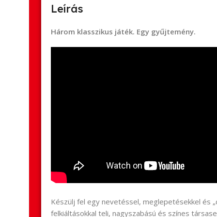
Leírás
Három klasszikus játék. Egy gyűjtemény.
Készülj fel egy nevetéssel, meglepetésekkel és „
felkiáltásokkal teli, nagyszabású és színes társa