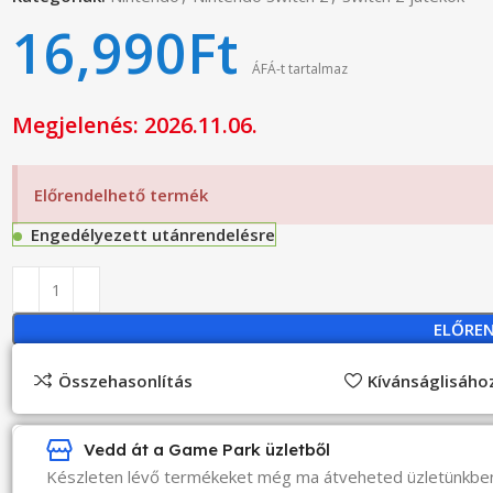
16,990
Ft
ÁFÁ-t tartalmaz
Megjelenés: 2026.11.06.
Előrendelhető termék
Engedélyezett utánrendelésre
ELŐRE
Összehasonlítás
Kívánságlisáh
Vedd át a Game Park üzletből
Készleten lévő termékeket még ma átveheted üzletünkbe