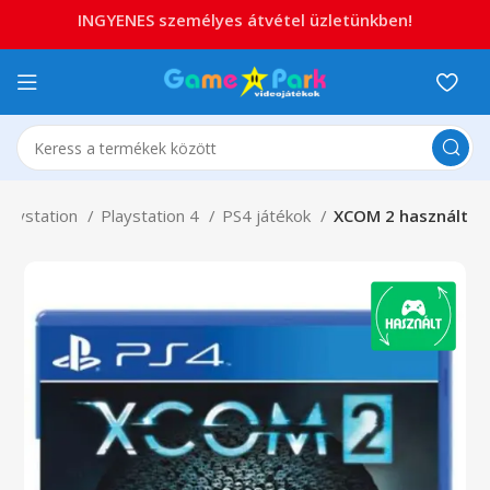
INGYENES személyes átvétel üzletünkben!
Playstation
Playstation 4
PS4 játékok
XCOM 2 használt