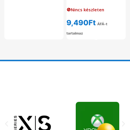
🚫Nincs készleten
9,490
Ft
ÁFÁ-t
tartalmaz