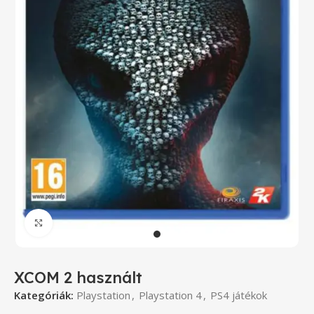
Click to enlarge
XCOM 2 használt
Kategóriák:
Playstation
,
Playstation 4
,
PS4 játékok