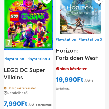
Playstation
-
Playstation 5
Horizon:
Forbidden West
Playstation
-
Playstation 4
🚫Nincs készleten
LEGO DC Super
Villains
19,990
Ft
ÁFÁ-t
Külső raktárkészlet
tartalmaz
🕒Rendelhető
7,990
Ft
ÁFÁ-t tartalmaz