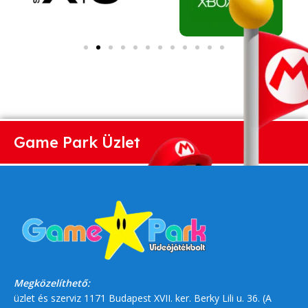
Game Park Üzlet
Megközelíthető:
üzlet és szerviz 1171 Budapest XVII. ker. Berky Lili u. 36. (A