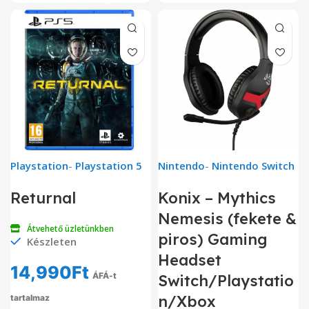
Playstation
-
Playstation 5
Nintendo
-
Nintendo Switch
Returnal
Konix – Mythics
Nemesis (fekete &
Átvehető üzletünkben
piros) Gaming
Készleten
Headset
14,990
Ft
ÁFÁ-t
Switch/Playstatio
n/Xbox
tartalmaz