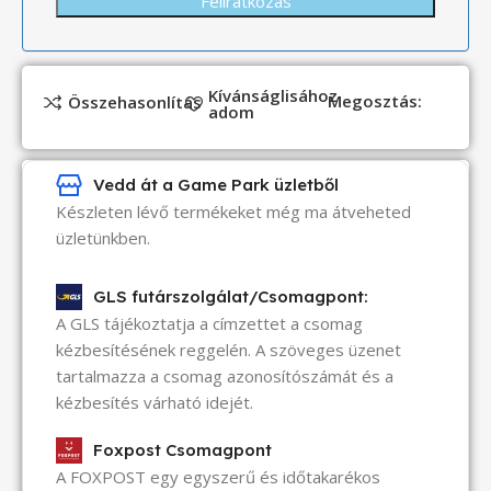
Kívánságlisához
Megosztás:
Összehasonlítás
adom
Vedd át a Game Park üzletből
Készleten lévő termékeket még ma átveheted
üzletünkben.
GLS futárszolgálat/Csomagpont:
A GLS tájékoztatja a címzettet a csomag
kézbesítésének reggelén. A szöveges üzenet
tartalmazza a csomag azonosítószámát és a
kézbesítés várható idejét.
Foxpost Csomagpont
A FOXPOST egy egyszerű és időtakarékos