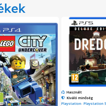
ékek
Használt
Kiváló minőség
Playstation
-
Playstation 