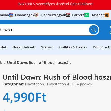
INGYENES személyes átvétel üzletünkben!
miibo
Finomságok
Ajándéktárgyak
Carrera
Használt
zlet
Előrendelések
Szerviz
Szállítás & Fizetés
Promóciók
ok
Until Dawn: Rush of Blood használt
Until Dawn: Rush of Blood hasz
Kategóriák:
Playstation
,
Playstation 4
,
PS4 játékok
4,990
Ft