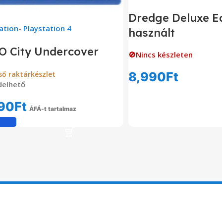
Dredge Deluxe Ed
ation
-
Playstation 4
használt
O City Undercover
🚫Nincs készleten
ső raktárkészlet
8,990
Ft
delhető
Tovább Olvas
90
Ft
ÁFÁ-t tartalmaz
Kosárba Teszem