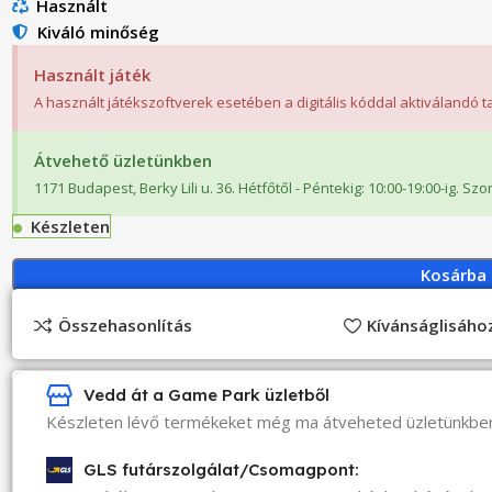
Használt
Kiváló minőség
Használt játék
A használt játékszoftverek esetében a digitális kóddal aktiválandó 
Átvehető üzletünkben
1171 Budapest, Berky Lili u. 36. Hétfőtől - Péntekig: 10:00-19:00-ig. Sz
Készleten
Kosárba
Összehasonlítás
Kívánságlisáh
Vedd át a Game Park üzletből
Készleten lévő termékeket még ma átveheted üzletünkbe
GLS futárszolgálat/Csomagpont: