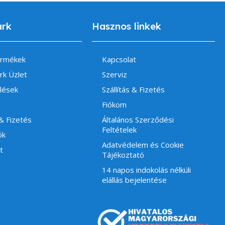
ark
Hasznos linkek
ermékek
Kapcsolat
rk Üzlet
Szerviz
lések
Szállítás & Fizetés
Fiókom
 & Fizetés
Általános Szerződési
Feltételek
ók
Adatvédelem és Cookie
t
Tájékoztató
14 napos indokolás nélküli
elállás bejelentése