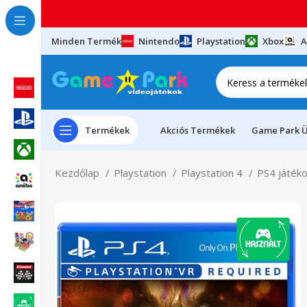
Minden Termék
Nintendo
Playstation
Xbox
A
Termékek
Akciós Termékek
Game Park Ü
Kezdőlap
Playstation
Playstation 4
PS4 játék