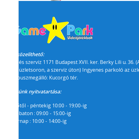
Megközelíthető:
üzlet és szerviz 1171 Budapest XVII. ker. Berky Lili u. 36. (A
felőli üzletsoron, a szerviz úton) Ingyenes parkoló az üzle
BKK buszmegálló: Kucorgó tér.
Üzletünk nyitvatartása:
Hétfőtől - péntekig 10:00 - 19:00-ig
Szombaton : 09:00 - 15:00-ig
Vasárnap : 10:00 - 14:00-ig
Segítségre van
szükséged?