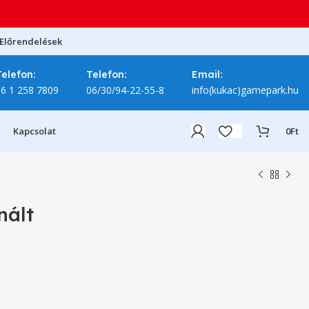
Előrendelések
Telefon:
Telefon:
Email:
06 1 258 7809
06/30/94-22-55-8
info(kukac)gamepark.hu
Kapcsolat
0
Ft
nált