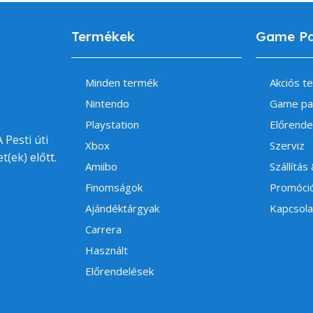
Termékek
Game P
Minden termék
Akciós t
Nintendo
Game pa
Playstation
Előrende
 Pesti úti
Xbox
Szerviz
t(ek) előtt.
Amiibo
Szállítás
Finomságok
Promóci
Ajándéktárgyak
Kapcsola
Carrera
Használt
Előrendelések