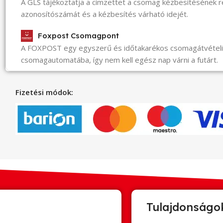
A GLS tájékoztatja a címzettet a csomag kézbesítésének 
azonosítószámát és a kézbesítés várható idejét.
Foxpost Csomagpont
A FOXPOST egy egyszerű és időtakarékos csomagátvéte
csomagautomatába, így nem kell egész nap várni a futárt.
Fizetési módok:
Tulajdonságo