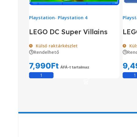
Playstation
-
Playstation 4
Playst
LEGO DC Super Villains
LEG
Külső raktárkészlet
Kül
🕒Rendelhető
🕒Ren
7,990
Ft
9,4
ÁFÁ-t tartalmaz
Kosárba Teszem