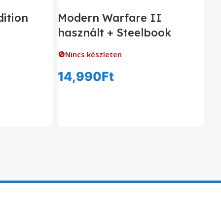
ition
Modern Warfare II
használt + Steelbook
🚫Nincs készleten
14,990
Ft
om
Tovább Olvasom