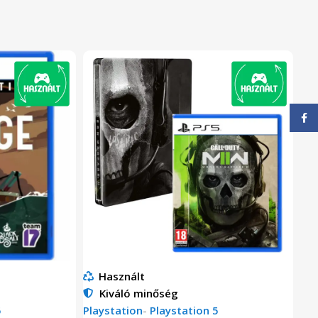
Face
Használt
Kiváló minőség
5
Playstation
-
Playstation 5