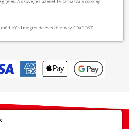
reggelén. A szöveges üzenet tartalmazza a csomag
li mód. Kérd megrendelésed bármely FOXPOST
k