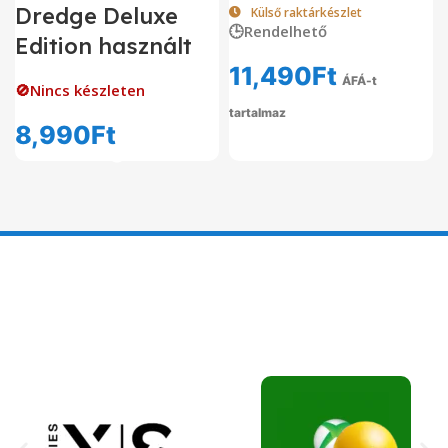
Dredge Deluxe
Külső raktárkészlet
🕒Rendelhető
Edition használt
11,490
Ft
ÁFÁ-t
🚫Nincs készleten
tartalmaz
8,990
Ft