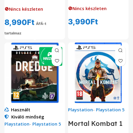
🚫Nincs készleten
🚫Nincs készleten
3,990
Ft
8,990
Ft
ÁFÁ-t
tartalmaz
Használt
Playstation
-
Playstation 5
Kiváló minőség
Mortal Kombat 1
Playstation
-
Playstation 5