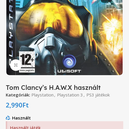
Click to enlarge
Tom Clancy’s H.A.W.X használt
Kategóriák:
Playstation
,
Playstation 3
,
PS3 játékok
2,990
Ft
Használt
Használt játék