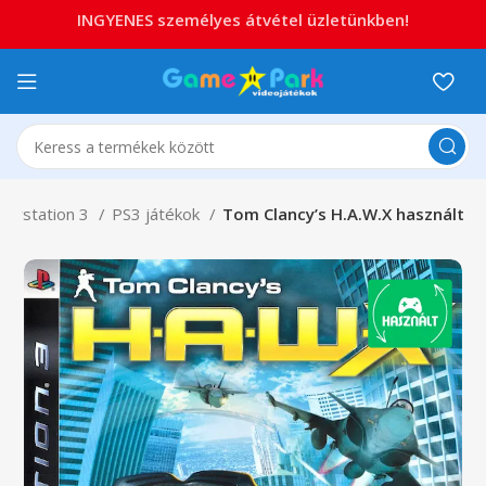
INGYENES személyes átvétel üzletünkben!
laystation 3
PS3 játékok
Tom Clancy’s H.A.W.X használt