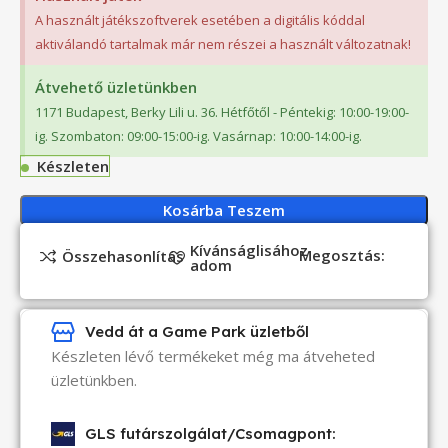
A használt játékszoftverek esetében a digitális kóddal
aktiválandó tartalmak már nem részei a használt változatnak!
Átvehető üzletünkben
1171 Budapest, Berky Lili u. 36. Hétfőtől - Péntekig: 10:00-19:00-
ig. Szombaton: 09:00-15:00-ig. Vasárnap: 10:00-14:00-ig.
Készleten
Kosárba Teszem
Kívánságlisához
Megosztás:
Összehasonlítás
adom
Vedd át a Game Park üzletből
Készleten lévő termékeket még ma átveheted
üzletünkben.
GLS futárszolgálat/Csomagpont: