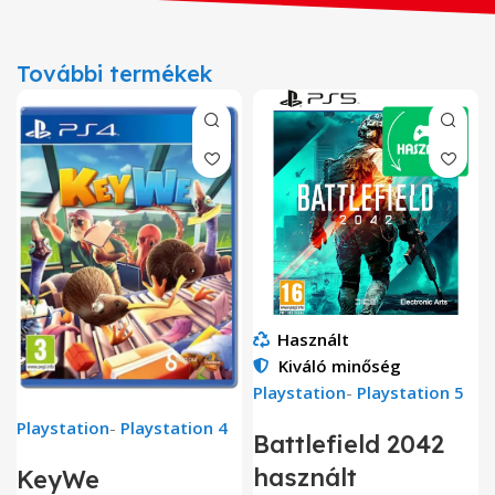
További termékek
Használt
Kiváló minőség
Playstation
-
Playstation 5
Playstation
-
Playstation 4
Battlefield 2042
használt
KeyWe