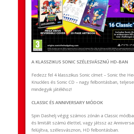
A KLASSZIKUS SONIC SZÉLESVÁSZNÚ HD-BAN
Fedezz fel 4 klasszikus Sonic címet – Sonic the He
Knuckles és Sonic CD – nagy felbontásban, teljese
mindegyik játékhoz!
CLASSIC ÉS ANNIVERSARY MÓDOK
Spin Dashelj végig számos zónán a Classic módban
és limitált számú élettel, vagy játssz az Anniver
felújítva, szélesvásznon, HD felbontásban.