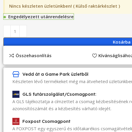
Nincs készleten üzletünkben! ( Külső raktárkészlet )
Engedélyezett utánrendelésre
Kosárba
Összehasonlítás
Kívánságlisáh
Vedd át a Game Park üzletből
Készleten lévő termékeket még ma átveheted üzletünkbe
GLS futárszolgálat/Csomagpont:
A GLS tájékoztatja a címzettet a csomag kézbesítésének 
azonosítószámát és a kézbesítés várható idejét.
Foxpost Csomagpont
A FOXPOST egy egyszerű és időtakarékos csomagátvéte