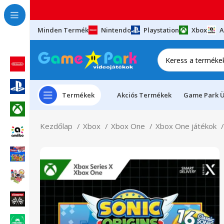
Minden Termék
Nintendo
Playstation
Xbox
A
Termékek
Akciós Termékek
Game Park Ü
Kezdőlap
Xbox
Xbox One
Xbox One játékok