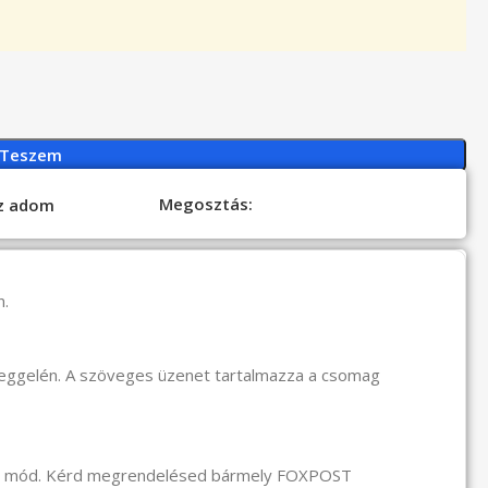
 Teszem
Megosztás:
oz adom
n.
reggelén. A szöveges üzenet tartalmazza a csomag
li mód. Kérd megrendelésed bármely FOXPOST