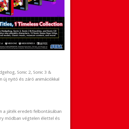
dgehog, Sonic 2, Sonic 3 &
n új nyitó és záró animációkkal
 a játék eredeti felbontásában
sary módban végtelen élettel és