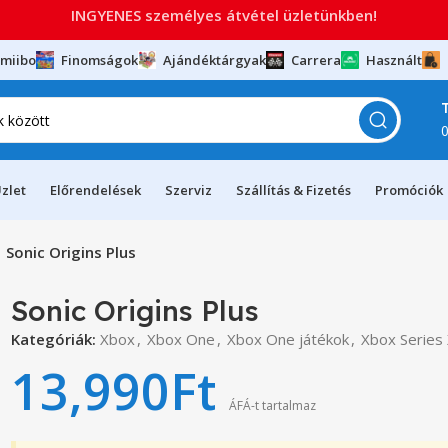
INGYENES személyes átvétel üzletünkben!
miibo
Finomságok
Ajándéktárgyak
Carrera
Használt
zlet
Előrendelések
Szerviz
Szállítás & Fizetés
Promóciók
Sonic Origins Plus
Sonic Origins Plus
Kategóriák:
Xbox
,
Xbox One
,
Xbox One játékok
,
Xbox Series
13,990
Ft
ÁFÁ-t tartalmaz