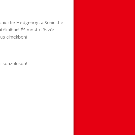
Sonic the Hedgehog, a Sonic the
átékaiban! ÉS most először,
kus címekben!
i konzolokon!