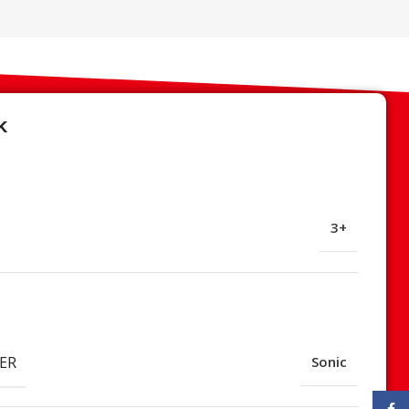
k
3+
ER
Sonic
Face