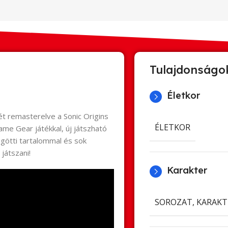
Tulajdonságo
Életkor
ét remasterelve a Sonic Origins
ÉLETKOR
ame Gear játékkal, új játszható
ögötti tartalommal és sok
játszani!
Karakter
SOROZAT, KARAKT