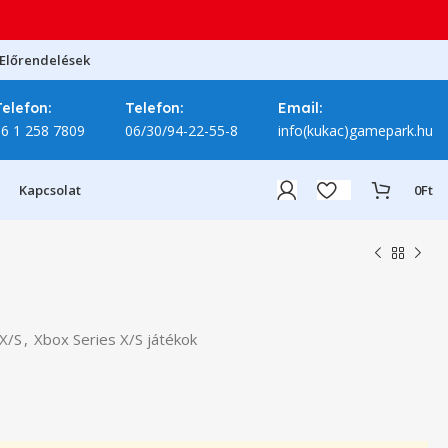
Előrendelések
Telefon:
Telefon:
Email:
06 1 258 7809
06/30/94-22-55-8
info(kukac)gamepark.hu
Kapcsolat
0
Ft
 X/S
,
Xbox Series X/S játékok