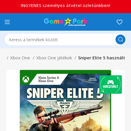
INGYENES személyes átvétel üzletünkben!
ox
Xbox One
Xbox One játékok
Sniper Elite 5 használt