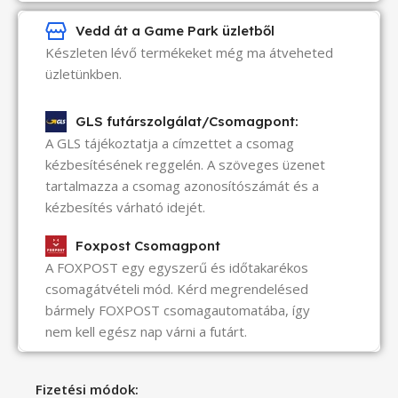
Vedd át a Game Park üzletből
Készleten lévő termékeket még ma átveheted
üzletünkben.
GLS futárszolgálat/Csomagpont:
A GLS tájékoztatja a címzettet a csomag
kézbesítésének reggelén. A szöveges üzenet
tartalmazza a csomag azonosítószámát és a
kézbesítés várható idejét.
Foxpost Csomagpont
A FOXPOST egy egyszerű és időtakarékos
csomagátvételi mód. Kérd megrendelésed
bármely FOXPOST csomagautomatába, így
nem kell egész nap várni a futárt.
Fizetési módok: