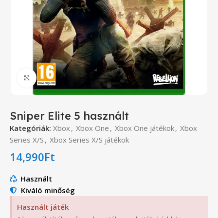
Click to enlarge
Sniper Elite 5 használt
Kategóriák:
Xbox
,
Xbox One
,
Xbox One játékok
,
Xbox
Series X/S
,
Xbox Series X/S játékok
14,990
Ft
Használt
Kiváló minőség
Használt játék