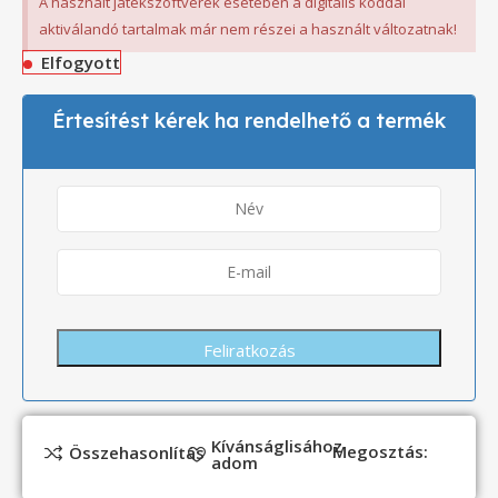
A használt játékszoftverek esetében a digitális kóddal
aktiválandó tartalmak már nem részei a használt változatnak!
Elfogyott
Értesítést kérek ha rendelhető a termék
Kívánságlisához
Megosztás:
Összehasonlítás
adom