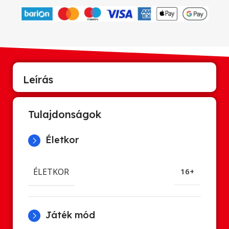
Leírás
Tulajdonságok
Életkor
ÉLETKOR
16+
Játék mód