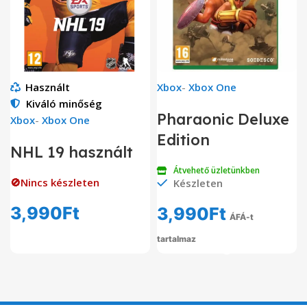
Használt
Xbox
-
Xbox One
Kiváló minőség
Pharaonic Deluxe
Xbox
-
Xbox One
Edition
NHL 19 használt
Átvehető üzletünkben
🚫Nincs készleten
Készleten
3,990
Ft
3,990
Ft
ÁFÁ-t
tartalmaz