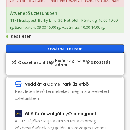
aktiválandó tartalmak már nem részei a használt változatnak!
Átvehető üzletünkben
1171 Budapest, Berky Lili u. 36. Hétfőtől - Péntekig: 10:00-19:00-
ig. Szombaton: 09:00-15:00-ig. Vasárnap: 10:00-14:00-ig.
Készleten
Kosárba Teszem
Kívánságlisához
Megosztás:
Összehasonlítás
adom
Vedd át a Game Park üzletből
Készleten lévő termékeket még ma átveheted
üzletünkben.
GLS futárszolgálat/Csomagpont:
A GLS tájékoztatja a címzettet a csomag
kézbesítésének reggelén. A szöveges üzenet