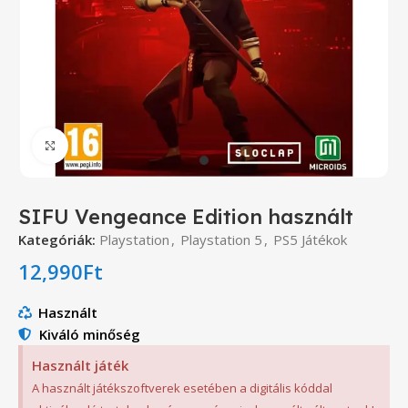
Click to enlarge
SIFU Vengeance Edition használt
Kategóriák:
Playstation
,
Playstation 5
,
PS5 Játékok
12,990
Ft
Használt
Kiváló minőség
Használt játék
A használt játékszoftverek esetében a digitális kóddal