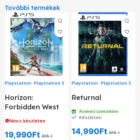
További termékek
Playstation
-
Playstation 5
Playstation
-
Playstation 5
Horizon:
Returnal
Forbidden West
Átvehető üzletünkben
Készleten
🚫Nincs készleten
14,990
Ft
19,990
Ft
ÁFÁ-t
ÁFÁ-t