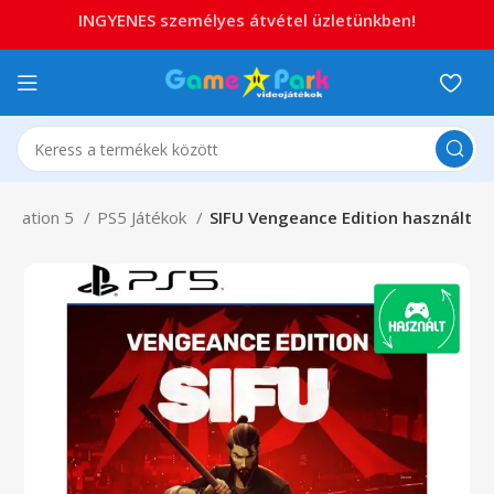
INGYENES személyes átvétel üzletünkben!
ystation 5
PS5 Játékok
SIFU Vengeance Edition használt