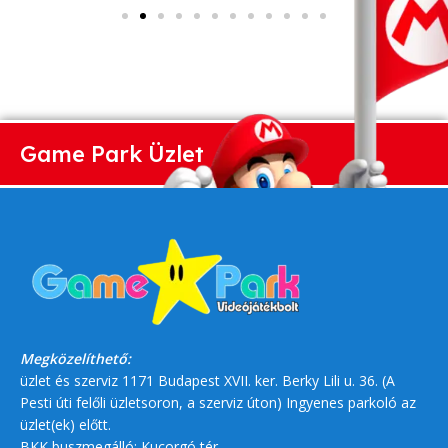
Game Park Üzlet
Megközelíthető:
üzlet és szerviz 1171 Budapest XVII. ker. Berky Lili u. 36. (A
Pesti úti felőli üzletsoron, a szerviz úton) Ingyenes parkoló az
üzlet(ek) előtt.
BKK buszmegálló: Kucorgó tér.