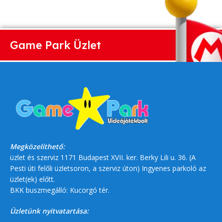
Game Park Üzlet
Megközelíthető:
üzlet és szerviz 1171 Budapest XVII. ker. Berky Lili u. 36. (A
Pesti úti felőli üzletsoron, a szerviz úton) Ingyenes parkoló az
üzlet(ek) előtt.
BKK buszmegálló: Kucorgó tér.
Üzletünk nyitvatartása: