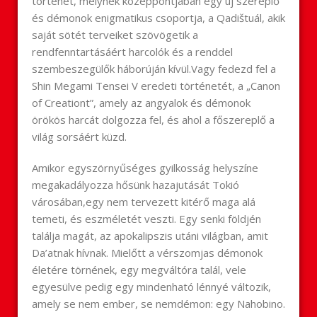
történet, melynek középpontjában egy új szereplő
és démonok enigmatikus csoportja, a Qadištuál, akik
saját sötét terveiket szövögetik a
rendfenntartásáért harcolók és a renddel
szembeszegülők háborúján kívül.Vagy fedezd fel a
Shin Megami Tensei V eredeti történetét, a „Canon
of Creationt”, amely az angyalok és démonok
örökös harcát dolgozza fel, és ahol a főszereplő a
világ sorsáért küzd.
Amikor egyszörnyűséges gyilkosság helyszíne
megakadályozza hősünk hazajutását Tokió
városában,egy nem tervezett kitérő maga alá
temeti, és eszméletét veszti. Egy senki földjén
találja magát, az apokalipszis utáni világban, amit
Da’atnak hívnak. Mielőtt a vérszomjas démonok
életére törnének, egy megváltóra talál, vele
egyesülve pedig egy mindenható lénnyé változik,
amely se nem ember, se nemdémon: egy Nahobino.