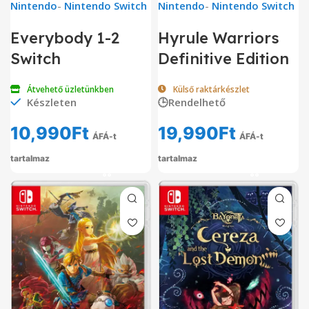
Nintendo
-
Nintendo Switch
Nintendo
-
Nintendo Switch
Everybody 1-2
Hyrule Warriors
Switch
Definitive Edition
Átvehető üzletünkben
Külső raktárkészlet
Készleten
🕒Rendelhető
10,990
Ft
19,990
Ft
ÁFÁ-t
ÁFÁ-t
tartalmaz
tartalmaz