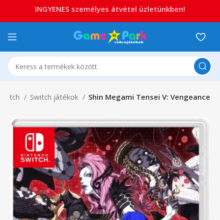
INGYENES személyes átvétel üzletünkben!
Switch
Switch játékok
Shin Megami Tensei V: Vengeance