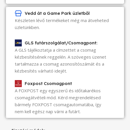
Vedd át a Game Park üzletből
Készleten lévő termékeket még ma átveheted
üzletünkben.
GLS futárszolgálat/Csomagpont:
A GLS tájékoztatja a címzettet a csomag
kézbesítésének reggelén. A szöveges üzenet
tartalmazza a csomag azonosítószámát és a
kézbesítés várható idejét.
Foxpost Csomagpont
A FOXPOST egy egyszerű és időtakarékos
csomagátvételi mód. Kérd megrendelésed
bármely FOXPOST csomagautomatába, így
nem kell egész nap várni a futárt.