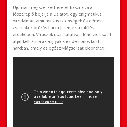
Újonnan megszerzett erejét használva a
főszereplő bejárja a Da’atot, egy enigmatikus
birodalmat, amit mitikus istenségek és démoni
zsarnokok örökös harca jellemez a túlélés
érdekében. Válaszok után kutatva a főhősnek saját
útját kell járnia az angyalok és démonok közti
harcban, amely az egész világsorsát eldöntheti.