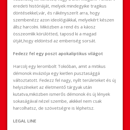
eredeti históriáját, melyek mindegyike tragikus
döntésekkel,vár, és rákényszerít arra, hogy
szembenézz azon ideológiákkal, melyekért készen
állsz harcolni. Miközben a rend és a káosz
összeomlik körülötted, taposd ki a magad
útját,hogy eldöntsd az emberiség sorsát.
Fedezz fel egy poszt apokaliptikus világot
Harcolj egy lerombolt Tokióban, amit a mitikus
démonok inváziója egy kietlen pusztasággá
változtatott. Fedezz fel nagy, nyílt területeket és új
helyszíneket az életmentő tárgyak után
kutatva,miközben ismerős démonok és új lények
sokaságával nézel szembe, akikkel nem csak
harcolhatsz, de szövetségre is léphetsz.
LEGAL LINE