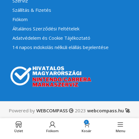
Szerviz
Szállítás & Fizetés
Fiókom
Általános Szerződési Feltételek
Adatvédelem és Cookie Tájékoztató
14 napos indokolás nélküli elállás bejelentése
Powered by
WEBCOMPASS
2023
webcompass.hu 🚀
.
Shin
24,490
Ft
Megami
0
Engedélyezett
ÁFÁ-t
Tensei V:
utánrendelésre
Üzlet
Fiókom
Kosár
Menu
tartalmaz
Vengeance