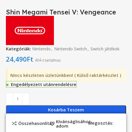
Shin Megami Tensei V: Vengeance
Kategóriák:
Nintendo
,
Nintendo Switch
,
Switch játékok
24,490
Ft
ÁFÁ-t tartalmaz
Nincs készleten üzletünkben! ( Külső raktárkészlet )
Engedélyezett utánrendelésre
Kosárba Teszem
Kívánságlisához
Megosztás:
Összehasonlítás
adom