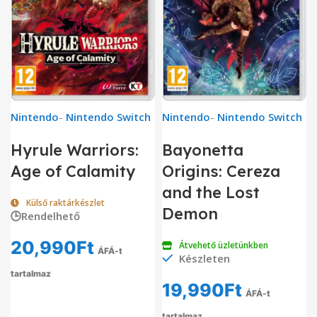
Nintendo
-
Nintendo Switch
Nintendo
-
Nintendo Switch
Hyrule Warriors:
Bayonetta
Age of Calamity
Origins: Cereza
and the Lost
Külső raktárkészlet
Demon
🕒Rendelhető
20,990
Ft
Átvehető üzletünkben
ÁFÁ-t
Készleten
tartalmaz
19,990
Ft
ÁFÁ-t
tartalmaz