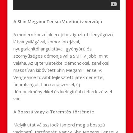
A Shin Megami Tensei V definitív verziója
A modern konzolok erejéhez igazított lenyűgöző
látványvilágával, komor lorejával,
nyugtalanítóhangulatával, gyönyörű és
szörnyűséges démonjaival a SMT V jobb, mint
valaha. Az új területekkel,démonokkal, zenékkel
masszívan kibővített Shin Megami Tensei V:
Vengeance továbbfejlesztett játékmenettel,
finomhangolt harcrendszerrel, új
démonélményekkel és kielégítőbb felfedezéssel
vár.
A Bosszú vagy a Teremtés története
Melyik utat választod? Ismerd meg a bosszú
vadonatúj történetét, vagy a Shin Megami Tensei V