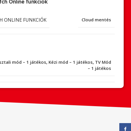
ch Online funkciók
H ONLINE FUNKCIÓK
Cloud mentés
sztali mód – 1 játékos
,
Kézi mód – 1 játékos
,
TV Mód
– 1 játékos
Face