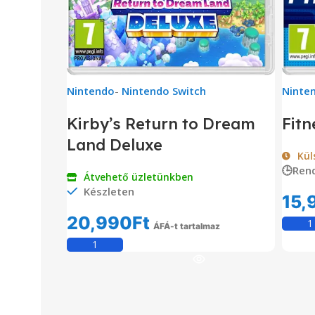
Nintendo
-
Nintendo Switch
Ninte
Kirby’s Return to Dream
Fitn
Land Deluxe
Kül
🕒Ren
Átvehető üzletünkben
Készleten
15,
20,990
Ft
ÁFÁ-t tartalmaz
Kosárba Teszem