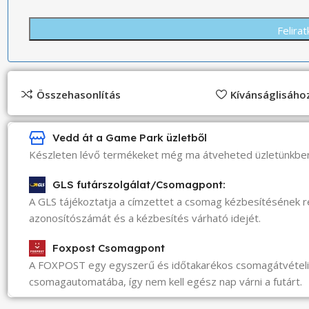
Összehasonlítás
Kívánságlisáh
Vedd át a Game Park üzletből
Készleten lévő termékeket még ma átveheted üzletünkbe
GLS futárszolgálat/Csomagpont:
A GLS tájékoztatja a címzettet a csomag kézbesítésének 
azonosítószámát és a kézbesítés várható idejét.
Foxpost Csomagpont
A FOXPOST egy egyszerű és időtakarékos csomagátvéte
csomagautomatába, így nem kell egész nap várni a futárt.