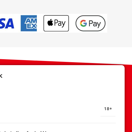
k
18+