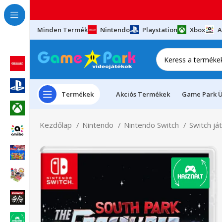
Minden Termék
Nintendo
Playstation
Xbox
A
Termékek
Akciós Termékek
Game Park Ü
Kezdőlap
Nintendo
Nintendo Switch
Switch já