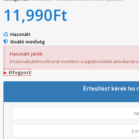
11,990
Ft
Használt
Kiváló minőség
Használt játék
A használt játékszoftverek esetében a digitális kóddal aktiválandó 
Elfogyott
Értesítést kérek ha