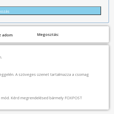
Megosztás:
oz adom
n.
reggelén. A szöveges üzenet tartalmazza a csomag
li mód. Kérd megrendelésed bármely FOXPOST