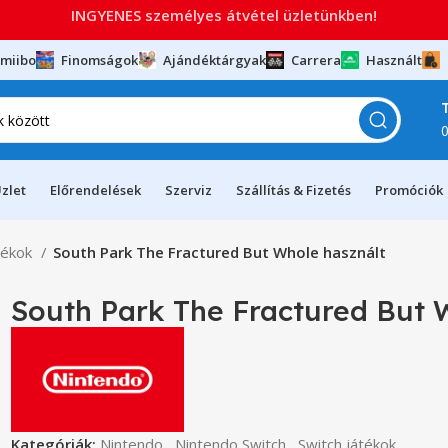
INGYENES személyes átvétel üzletünkben!
miibo
Finomságok
Ajándéktárgyak
Carrera
Használt
zlet
Előrendelések
Szerviz
Szállítás & Fizetés
Promóciók
tékok
South Park The Fractured But Whole használt
South Park The Fractured But 
Kategóriák:
Nintendo
,
Nintendo Switch
,
Switch játékok