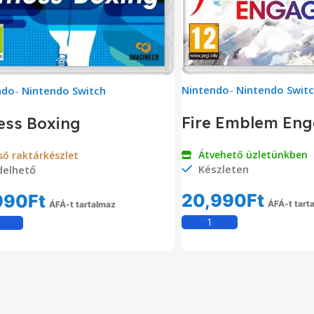
Nintendo
-
Nintendo Swit
ndo
-
Nintendo Switch
Fire Emblem En
ess Boxing
Átvehető üzletünkben
ső raktárkészlet
Készleten
delhető
20,990
Ft
990
Ft
ÁFÁ-t tart
ÁFÁ-t tartalmaz
Kosárba Tesz
Kosárba Teszem