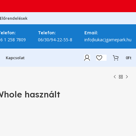
Előrendelések
Telefon:
Telefon:
Email:
06 1 258 7809
06/30/94-22-55-8
info(kukac)gamepark.hu
Kapcsolat
0
Ft
Whole használt