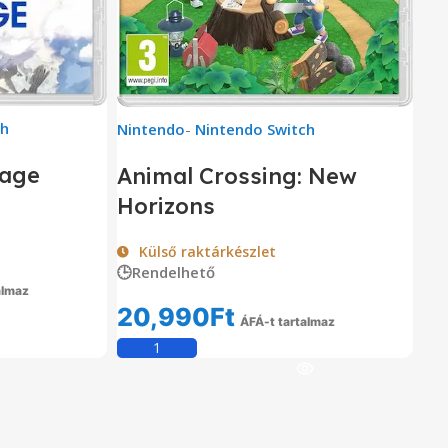
ch
Nintendo
-
Nintendo Switch
gage
Animal Crossing: New
Horizons
Külső raktárkészlet
🕒Rendelhető
almaz
20,990
Ft
em
ÁFÁ-t tartalmaz
Kosárba Teszem