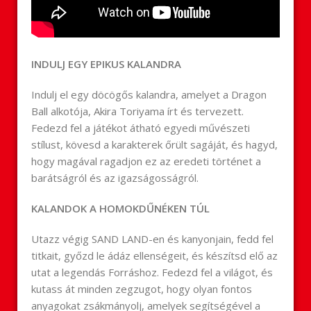
INDULJ EGY EPIKUS KALANDRA
Indulj el egy döcögős kalandra, amelyet a Dragon
Ball alkotója, Akira Toriyama írt és tervezett.
Fedezd fel a játékot átható egyedi művészeti
stílust, kövesd a karakterek őrült sagáját, és hagyd,
hogy magával ragadjon ez az eredeti történet a
barátságról és az igazságosságról.
KALANDOK A HOMOKDŰNÉKEN TÚL
Utazz végig SAND LAND-en és kanyonjain, fedd fel
titkait, győzd le ádáz ellenségeit, és készítsd elő az
utat a legendás Forráshoz. Fedezd fel a világot, és
kutass át minden zegzugot, hogy olyan fontos
anyagokat zsákmányolj, amelyek segítségével a