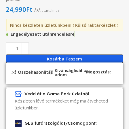
24,990
Ft
ÁFÁ-t tartalmaz
Nincs készleten üzletünkben! ( Külső raktárkészlet )
Engedélyezett utánrendelésre
Kosárba Teszem
Kívánságlisához
Megosztás:
Összehasonlítás
adom
Vedd át a Game Park üzletből
Készleten lévő termékeket még ma átveheted
üzletünkben.
GLS futárszolgálat/Csomagpont: