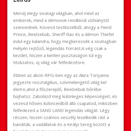
Merülj elegy sivatagi világban, ahol mind az
emberek, mind a démonok rendkívüli vízhiánytól
szenvednek. Kövesd testközelből, ahogy a Fiend
Prince, Beelzebub, Sheriff Rao és a démon Thiefel
indul egy kalandra, hogy megkeressék a sivatagban
mélyén rejtőző, legendás Forrást.A vég csak a
kezdet, hiszen a kietlen pusztaságon túl egy
titokzatos, új világ vár felfedezésre.
Ebben az akció-RPG-ben egy az Akira Toriyama
jegyezte nosztalgikus, szívmelengető világ kel
életre,ahol a főszereplő, Beelzebub bőrébe
bújhatsz. Zabolázd meg különleges képességeit, és
vezesd hősies különceidből álló csapatod, miközben
felfedezed a SAND LAND legendás világát. Légy
részen, hiszen számos veszély leselkedik rád: a
banditák, a vadállatok és a Királyi Sereg között a