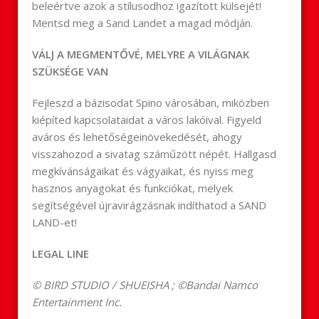
beleértve azok a stílusodhoz igazított külsejét!
Mentsd meg a Sand Landet a magad módján.
VÁLJ A MEGMENTŐVÉ, MELYRE A VILÁGNAK
SZÜKSÉGE VAN
Fejleszd a bázisodat Spino városában, miközben
kiépíted kapcsolataidat a város lakóival. Figyeld
aváros és lehetőségeinövekedését, ahogy
visszahozod a sivatag száműzött népét. Hallgasd
megkívánságaikat és vágyaikat, és nyiss meg
hasznos anyagokat és funkciókat, melyek
segítségével újravirágzásnak indíthatod a SAND
LAND-et!
LEGAL LINE
© BIRD STUDIO / SHUEISHA ; ©Bandai Namco
Entertainment Inc.