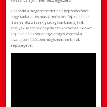
Forráshoz eljutni nem lesz egyszerű!
Használd a megérzéseidet és a képzelőerődet,
hogy tankokat és más járműveket fejlessz hozz
létre az alkatrészek gazdag kombinációjával,
amelyek segítenek bejárni ezen hatalmas vidéket.
Fejleszd a bázisodat egy virágzó várossá a
sivatagban útközben megismert emberek
segítségével.