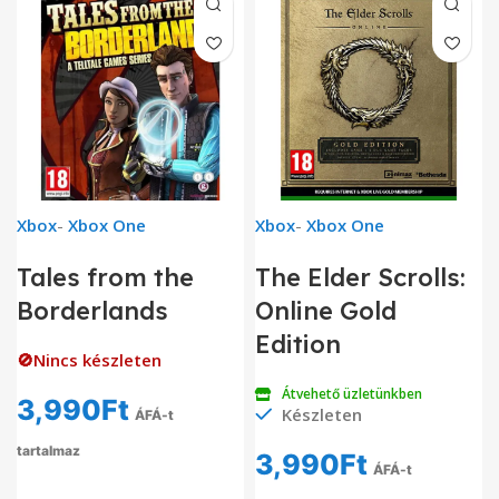
Xbox
-
Xbox One
Xbox
-
Xbox One
Tales from the
The Elder Scrolls:
Borderlands
Online Gold
Edition
🚫Nincs készleten
Átvehető üzletünkben
3,990
Ft
Készleten
ÁFÁ-t
tartalmaz
3,990
Ft
ÁFÁ-t