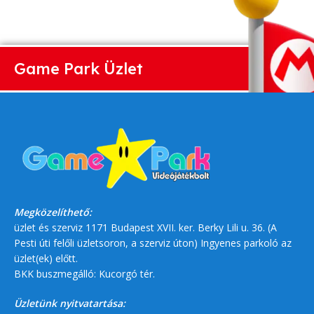
Game Park Üzlet
Megközelíthető:
üzlet és szerviz 1171 Budapest XVII. ker. Berky Lili u. 36. (A
Pesti úti felőli üzletsoron, a szerviz úton) Ingyenes parkoló az
üzlet(ek) előtt.
BKK buszmegálló: Kucorgó tér.
Üzletünk nyitvatartása: