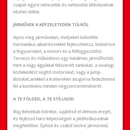
csapat egyre nehezebb és nehezebb kihívásoknak
nézhet elébe.
JÁRMŰVEK A KÉPZELETEDEN TÚLRÓL
Nyiss meg járműveket, melyeket különféle
mechanikus alkatrészekkel fejleszthetsz, beleértve
a fegyvereket, a motort és a felfüggesztést.
Tervezz és működtess egy hatalmas járműflottát,
mint a nagy ágyúkkal felszerelt tankokat, a sivatagi
közlekedést segítő motorokat, vagy a Jump-
Botokat,amikkel a krátereken átugorva fedezheted
fel a kontinens minden négyzetcentiméterét.
A TE FÖLDED, A TE STÍLUSOD
Bújj Belzebub bőrébe, sajátítsd el démoni erejét,
és fejleszd harci képességeit a játékstílusodnak
megfelelően. Építsd és szabd testre járműveid,