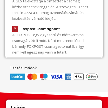
A GLS tájékoztatja a címzettet a csomag
kézbesítésének reggelén. A szöveges üzenet
tartalmazza a csomag azonosítószámát és a
kézbesítés várható idejét.
Foxpost Csomagpont
A FOXPOST egy egyszerű és időtakarékos
csomagátvételi mód. Kérd megrendelésed
bármely FOXPOST csomagautomatába, így
nem kell egész nap várni a futárt.
Fizetési módok:
Leírás