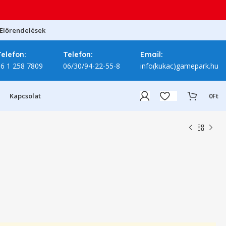
Előrendelések
Telefon:
Telefon:
Email:
06 1 258 7809
06/30/94-22-55-8
info(kukac)gamepark.hu
Kapcsolat
0
Ft