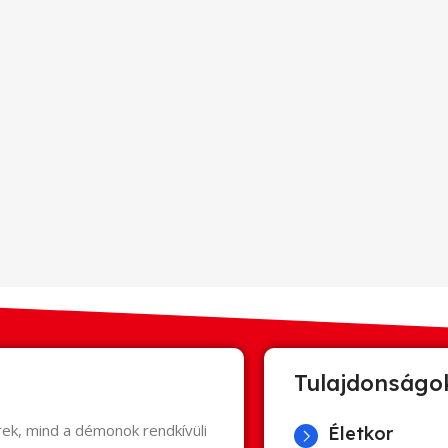
Tulajdonságo
rek, mind a démonok rendkívüli
Életkor