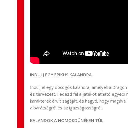
INDULJ EGY EPIKUS KALANDRA
Indulj el egy döcögős kalandra, amelyet a Dragon B
és tervezett. Fedezd fel a játékot átható egyedi 
karakterek őrült sagáját, és hagyd, hogy magával
a barátságról és az igazságosságról.
KALANDOK A HOMOKDŰNÉKEN TÚL