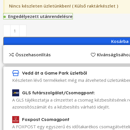
Nincs készleten üzletünkben! ( Külső raktárkészlet )
Engedélyezett utánrendelésre
Kosárba
Összehasonlítás
Kívánságlisáh
Vedd át a Game Park üzletből
Készleten lévő termékeket még ma átveheted üzletünkbe
GLS futárszolgálat/Csomagpont:
A GLS tájékoztatja a címzettet a csomag kézbesítésének 
azonosítószámát és a kézbesítés várható idejét.
Foxpost Csomagpont
A FOXPOST egy egyszerű és időtakarékos csomagátvéte