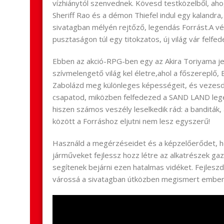
vízhiánytól szenvednek. Kövesd testközelből, aho
Sheriff Rao és a démon Thiefel indul egy kalandr
sivatagban mélyén rejtőző, legendás Forrást.A vég
pusztaságon túl egy titokzatos, új világ vár felfe
Ebben az akció-RPG-ben egy az Akira Toriyama je
szívmelengető világ kel életre,ahol a főszereplő
Zabolázd meg különleges képességeit, és vezesd 
csapatod, miközben felfedezed a SAND LAND lege
hiszen számos veszély leselkedik rád: a banditák, 
között a Forráshoz eljutni nem lesz egyszerű!
Használd a megérzéseidet és a képzelőerődet, 
járműveket fejlessz hozz létre az alkatrészek ga
segítenek bejárni ezen hatalmas vidéket. Fejlesz
várossá a sivatagban útközben megismert ember