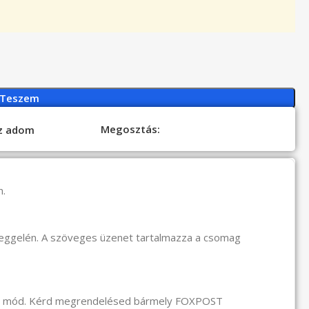
 Teszem
Megosztás:
oz adom
n.
reggelén. A szöveges üzenet tartalmazza a csomag
li mód. Kérd megrendelésed bármely FOXPOST