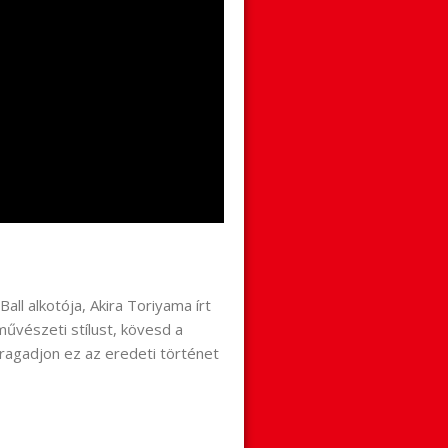
all alkotója, Akira Toriyama írt
művészeti stílust, kövesd a
 ragadjon ez az eredeti történet