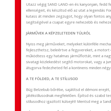
Utazz végig SAND LAND-en és kanyonjain, fedd fel 
ellenségeit, és készítsd elő az utat a legendás Fo
kutass át minden zegzugot, hogy olyan fontos an
segítségével a csapat egyre nehezebb és neheze
JÁRMŰVEK A KÉPZELETEDEN TÚLRÓL
Nyiss meg járműveket, melyeket különféle mechan
fejleszthetsz, beleértve a fegyvereket, a motort
működtess egy hatalmas járműflottát, mint a nagy
sivatagi közlekedést segítő motorokat, vagy a Ju
átugorva fedezheted fel a kontinens minden négy
A TE FÖLDED, A TE STÍLUSOD
Bújj Belzebub bőrébe, sajátítsd el démoni erejét,
játékstílusodnak megfelelően. Építsd és szabd te
stílusodhoz igazított külsejét! Mentsd meg a Sa