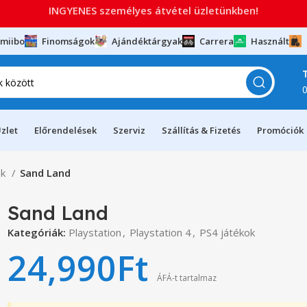
INGYENES személyes átvétel üzletünkben!
miibo
Finomságok
Ajándéktárgyak
Carrera
Használt
zlet
Előrendelések
Szerviz
Szállítás & Fizetés
Promóciók
ok
Sand Land
Sand Land
Kategóriák:
Playstation
,
Playstation 4
,
PS4 játékok
24,990
Ft
ÁFÁ-t tartalmaz