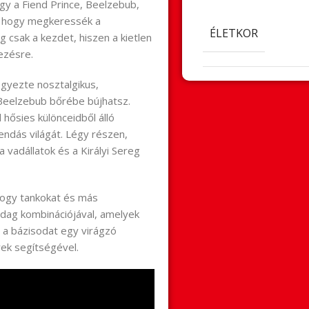
gy a Fiend Prince, Beelzebub,
a, hogy megkeressék a
ÉLETKOR
 csak a kezdet, hiszen a kietlen
dezésre.
gyezte nosztalgikus,
, Beelzebub bőrébe bújhatsz.
hősies különceidből álló
ndás világát. Légy részen,
a vadállatok és a Királyi Sereg
hogy tankokat és más
zdag kombinációjával, amelyek
d a bázisodat egy virágzó
ek segítségével.