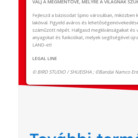
VÁLJ A MEGMENTŐVÉ, MELYRE A VILÁGNAK SZÜ
Fejleszd a bázisodat Spino városában, miközben k
lakóival. Figyeld aváros és lehetőségeinövekedés
száműzött népét. Hallgasd megkívánságaikat és 
anyagokat és funkciókat, melyek segítségével újr
LAND-et!
LEGAL LINE
© BIRD STUDIO / SHUEISHA ; ©Bandai Namco Ente