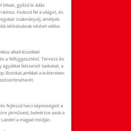
titkait, győzd le ádáz
rráshoz. Fedezd fel a világot, és
yagokat zsákmányolj, amelyek
bb kihívásoknak nézhet elébe.
ikus alkatrészekkel
 és a felfüggesztést. Tervezz és
 ágyúkkal felszerelt tankokat, a
mp-Botokat,amikkel a krátereken
zetcentiméterét.
 és fejleszd harci képességeit a
stre járműveid, beleértve azok a
nd Landet a magad módján.