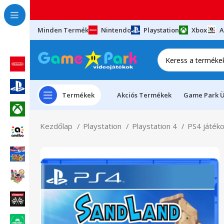
Minden Termék
Nintendo
Playstation
Xbox
A
Termékek
Akciós Termékek
Game Park Ü
Kezdőlap
Playstation
Playstation 4
PS4 játék