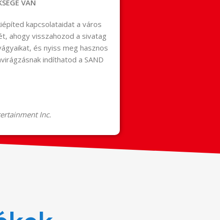
KSÉGE VAN
iépíted kapcsolataidat a város
ét, ahogy visszahozod a sivatag
vágyaikat, és nyiss meg hasznos
avirágzásnak indíthatod a SAND
rtainment Inc.