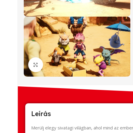
Click to enlarge
Leírás
Merülj elegy sivatagi világban, ahol mind az embe