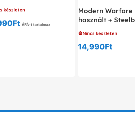
s készleten
Modern Warfare 
használt + Steel
990
Ft
ÁFÁ-t tartalmaz
Tovább Olvasom
🚫Nincs készleten
14,990
Ft
Tovább Olvas