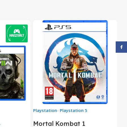
Face
Playstation
-
Playstation 5
Mortal Kombat 1
5