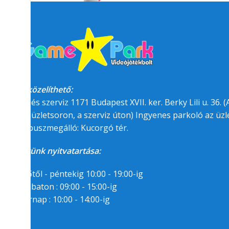
Megközelíthető:
üzlet és szerviz 1171 Budapest XVII. ker. Berky Lili u. 36. (A
felőli üzletsoron, a szerviz úton) Ingyenes parkoló az üzle
BKK buszmegálló: Kucorgó tér.
Üzletünk nyitvatartása:
Hétfőtől - péntekig 10:00 - 19:00-ig
Szombaton : 09:00 - 15:00-ig
Vasárnap : 10:00 - 14:00-ig
Segítségre van
szükséged?