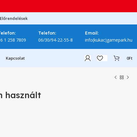
Előrendelések
Telefon:
Telefon:
Email:
06 1 258 7809
06/30/94-22-55-8
info(kukac)gamepark.hu
Kapcsolat
0
Ft
n használt