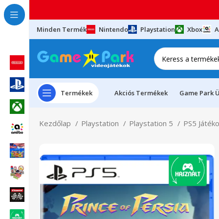
Minden Termék
Nintendo
Playstation
Xbox
A
Termékek
Akciós Termékek
Game Park Ü
Kezdőlap
Playstation
Playstation 5
PS5 Játék