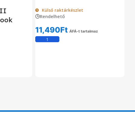
II
Külső raktárkészlet
🕒Rendelhető
book
11,490
Ft
ÁFÁ-t tartalmaz
Kosárba Teszem
om