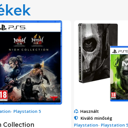
ékek
ation
-
Playstation 5
Használt
Kiváló minőség
 Collection
Playstation
-
Playstation 