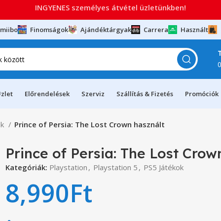
INGYENES személyes átvétel üzletünkben!
miibo
Finomságok
Ajándéktárgyak
Carrera
Használt
zlet
Előrendelések
Szerviz
Szállítás & Fizetés
Promóciók
ok
Prince of Persia: The Lost Crown használt
Prince of Persia: The Lost Crow
Kategóriák:
Playstation
,
Playstation 5
,
PS5 Játékok
8,990
Ft