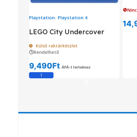
🚫Ninc
Playstation
-
Playstation 4
14,
LEGO City Undercover
Külső raktárkészlet
🕒Rendelhető
9,490
Ft
ÁFÁ-t tartalmaz
Kosárba Teszem