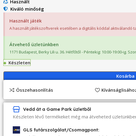
Használt
Kiváló minőség
Használt játék
A használt játékszoftverek esetében a digitális kóddal aktiválandó 
Átvehető üzletünkben
1171 Budapest, Berky Lili u. 36. Hétfőtől - Péntekig: 10:00-19:00-ig. Sz
Készleten
Kosárba
Összehasonlítás
Kívánságlisáh
Vedd át a Game Park üzletből
Készleten lévő termékeket még ma átveheted üzletünkbe
GLS futárszolgálat/Csomagpont: