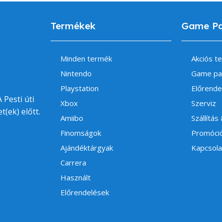
Termékek
Game P
Minden termék
Akciós t
Nintendo
Game pa
Playstation
Előrende
 Pesti úti
Xbox
Szerviz
t(ek) előtt.
Amiibo
Szállítás
Finomságok
Promóci
Ajándéktárgyak
Kapcsola
Carrera
Használt
Előrendelések