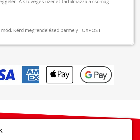
reggelén. A szöveges üzenet tartalmazza a csomag
li mód. Kérd megrendelésed bármely FOXPOST
k