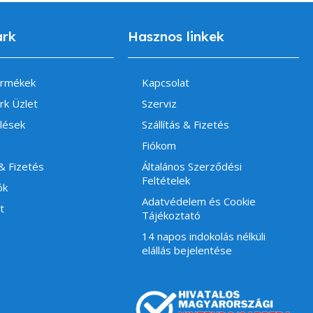
ark
Hasznos linkek
ermékek
Kapcsolat
rk Üzlet
Szerviz
lések
Szállítás & Fizetés
Fiókom
 & Fizetés
Általános Szerződési
Feltételek
ók
Adatvédelem és Cookie
t
Tájékoztató
14 napos indokolás nélküli
elállás bejelentése