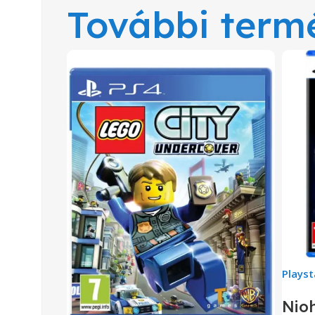
További term
Playst
Nioh