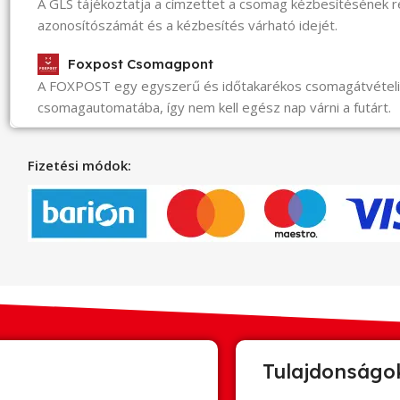
A GLS tájékoztatja a címzettet a csomag kézbesítésének 
azonosítószámát és a kézbesítés várható idejét.
Foxpost Csomagpont
A FOXPOST egy egyszerű és időtakarékos csomagátvéte
csomagautomatába, így nem kell egész nap várni a futárt.
Fizetési módok:
Tulajdonságo