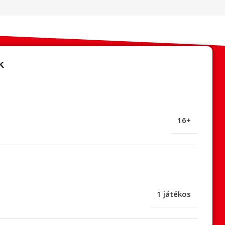
k
16+
1 játékos