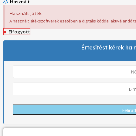
Használt
Használt játék
A használt játékszoftverek esetében a digitális kóddal aktiválandó 
Elfogyott
Értesítést kérek ha