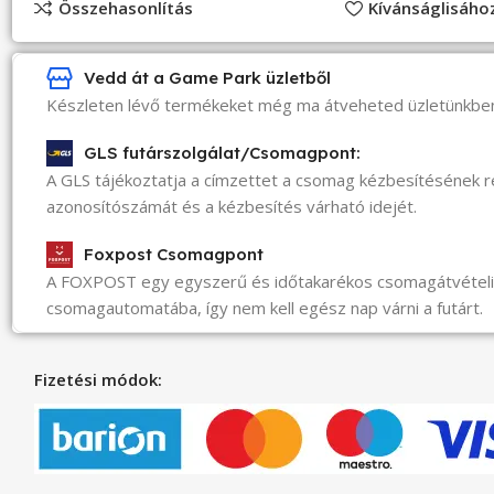
Összehasonlítás
Kívánságlisáh
Vedd át a Game Park üzletből
Készleten lévő termékeket még ma átveheted üzletünkbe
GLS futárszolgálat/Csomagpont:
A GLS tájékoztatja a címzettet a csomag kézbesítésének 
azonosítószámát és a kézbesítés várható idejét.
Foxpost Csomagpont
A FOXPOST egy egyszerű és időtakarékos csomagátvéte
csomagautomatába, így nem kell egész nap várni a futárt.
Fizetési módok: