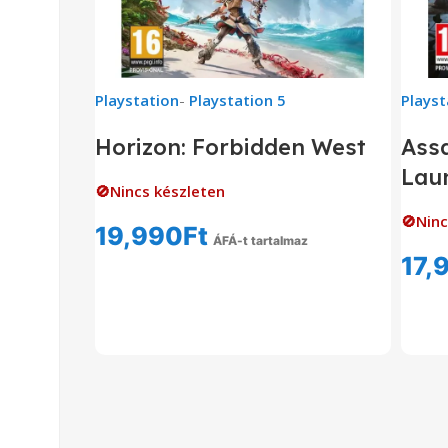
Playstation
-
Playstation 5
Playst
Horizon: Forbidden West
Assa
Laun
🚫Nincs készleten
🚫Ninc
19,990
Ft
ÁFÁ-t tartalmaz
17,
Tovább Olvasom