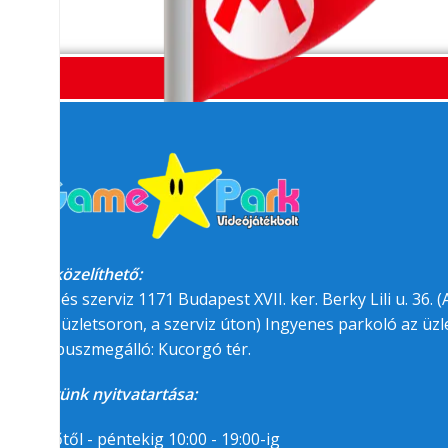
Megközelíthető:
üzlet és szerviz 1171 Budapest XVII. ker. Berky Lili u. 36. (A
felőli üzletsoron, a szerviz úton) Ingyenes parkoló az üzle
BKK buszmegálló: Kucorgó tér.
Üzletünk nyitvatartása:
Hétfőtől - péntekig 10:00 - 19:00-ig