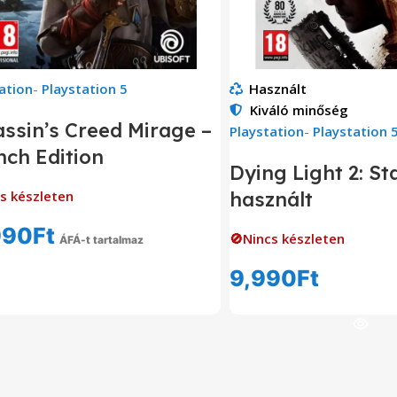
ation
-
Playstation 5
Használt
Kiváló minőség
ssin’s Creed Mirage –
Playstation
-
Playstation 
ch Edition
Dying Light 2: S
s készleten
használt
990
Ft
🚫Nincs készleten
ÁFÁ-t tartalmaz
Tovább Olvasom
9,990
Ft
Tovább Olvas