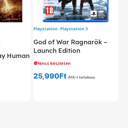
Playstation
-
Playstation 5
God of War Ragnarök –
5
Launch Edition
tay Human
🚫Nincs készleten
25,990
Ft
ÁFÁ-t tartalmaz
Tovább Olvasom
om