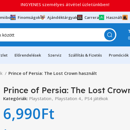
INGYENES személyes átvétel üzletünkben!
miibo
Finomságok
Ajándéktárgyak
Carrera
Használt
zlet
Előrendelések
Szerviz
Szállítás & Fizetés
Promóciók
ok
Prince of Persia: The Lost Crown használt
Prince of Persia: The Lost Crow
Kategóriák:
Playstation
,
Playstation 4
,
PS4 játékok
6,990
Ft