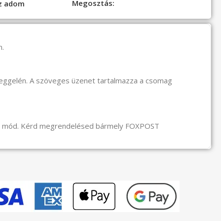
Megosztás:
oz adom
n.
reggelén. A szöveges üzenet tartalmazza a csomag
li mód. Kérd megrendelésed bármely FOXPOST