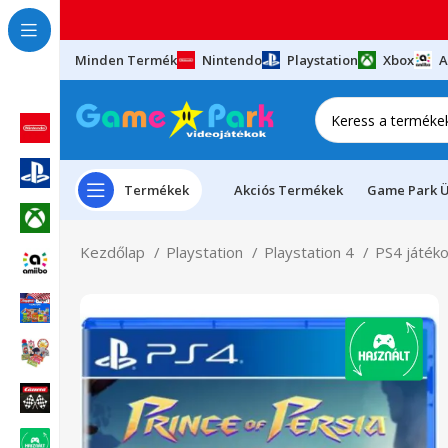
Minden Termék
Nintendo
Playstation
Xbox
A
Termékek
Akciós Termékek
Game Park Ü
Kezdőlap
Playstation
Playstation 4
PS4 játék