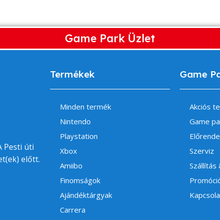
Game Park Üzlet
Termékek
Game P
Minden termék
Akciós t
Nintendo
Game pa
Playstation
Előrende
 Pesti úti
Xbox
Szerviz
t(ek) előtt.
Amiibo
Szállítás
Finomságok
Promóci
Ajándéktárgyak
Kapcsola
Carrera