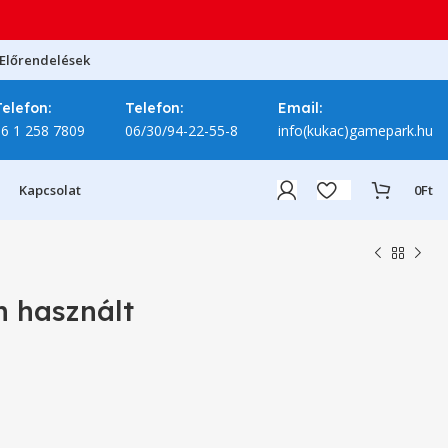
Előrendelések
Telefon:
Telefon:
Email:
06 1 258 7809
06/30/94-22-55-8
info(kukac)gamepark.hu
Kapcsolat
0
Ft
n használt