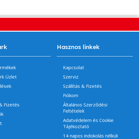
ark
Hasznos linkek
ermékek
Kapcsolat
rk Üzlet
Szerviz
lések
Szállítás & Fizetés
Fiókom
 & Fizetés
Általános Szerződési
Feltételek
ók
Adatvédelem és Cookie
t
Tájékoztató
14 napos indokolás nélküli