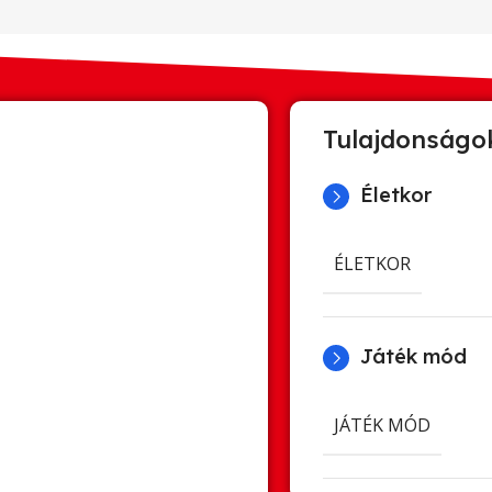
Tulajdonságo
Életkor
ÉLETKOR
Játék mód
JÁTÉK MÓD