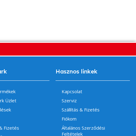
ark
Hasznos linkek
ermékek
Kapcsolat
rk Üzlet
Szerviz
lések
Szállítás & Fizetés
Fiókom
 & Fizetés
Általános Szerződési
Feltételek