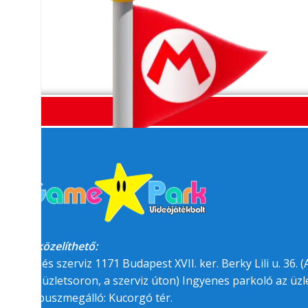
Megközelíthető:
üzlet és szerviz 1171 Budapest XVII. ker. Berky Lili u. 36. (A
felőli üzletsoron, a szerviz úton) Ingyenes parkoló az üzle
BKK buszmegálló: Kucorgó tér.