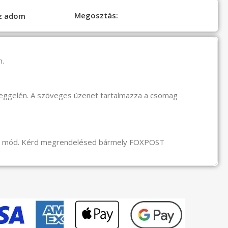
Megosztás:
oz adom
n.
reggelén. A szöveges üzenet tartalmazza a csomag
li mód. Kérd megrendelésed bármely FOXPOST