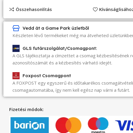
Összehasonlítás
Kívánságlisáh
Vedd át a Game Park üzletből
Készleten lévő termékeket még ma átveheted üzletünkbe
GLS futárszolgálat/Csomagpont:
A GLS tájékoztatja a címzettet a csomag kézbesítésének 
azonosítószámát és a kézbesítés várható idejét.
Foxpost Csomagpont
A FOXPOST egy egyszerű és időtakarékos csomagátvéte
csomagautomatába, így nem kell egész nap várni a futárt.
Fizetési módok: