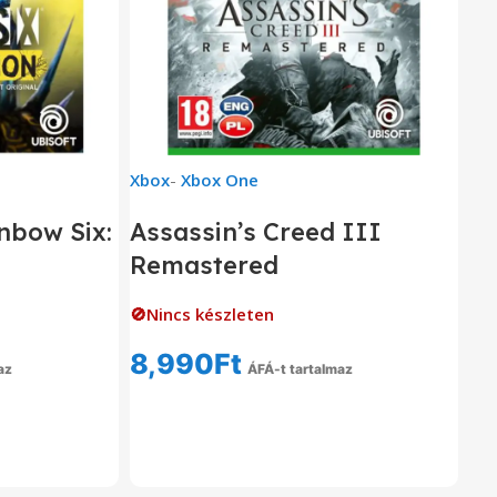
Xbox
-
Xbox One
nbow Six:
Assassin’s Creed III
Remastered
🚫Nincs készleten
8,990
Ft
az
ÁFÁ-t tartalmaz
om
Tovább Olvasom