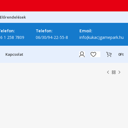
Előrendelések
Telefon:
Telefon:
Email:
06 1 258 7809
06/30/94-22-55-8
info(kukac)gamepark.hu
Kapcsolat
0
Ft