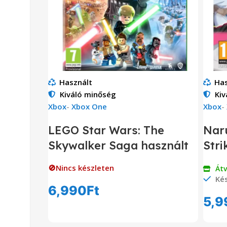
Használt
Has
Kiváló minőség
Kiv
Xbox
-
Xbox One
Xbox
-
LEGO Star Wars: The
Naru
Skywalker Saga használt
Stri
🚫Nincs készleten
Át
Kés
6,990
Ft
5,9
Tovább Olvasom