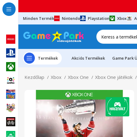
Minden Termék
Nintendo
Playstation
Xbox
A
Termékek
Akciós Termékek
Game Park Ü
Kezdőlap
Xbox
Xbox One
Xbox One játékok