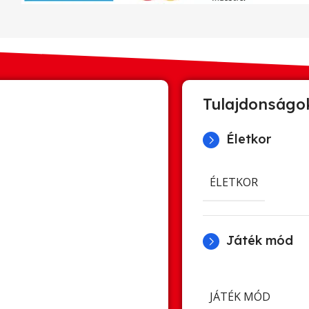
Tulajdonságo
Életkor
ÉLETKOR
Játék mód
JÁTÉK MÓD