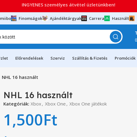
INGYENES személyes átvétel üzletünkben!
miibo
Finomságok
Ajándéktárgyak
Carrera
Használt
zlet
Előrendelések
Szerviz
Szállítás & Fizetés
Promóciók
NHL 16 használt
NHL 16 használt
Kategóriák:
Xbox
,
Xbox One
,
Xbox One játékok
1,500
Ft