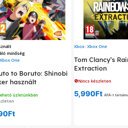
znált
Xbox
-
Xbox One
áló minőség
Tom Clancy’s Rai
Xbox One
Extraction
to to Boruto: Shinobi
ker használt
🚫Nincs készleten
5,990
Ft
vehető üzletünkben
ÁFÁ-t tartalm
zleten
Tovább Olvas
90
Ft
Kosárba Teszem