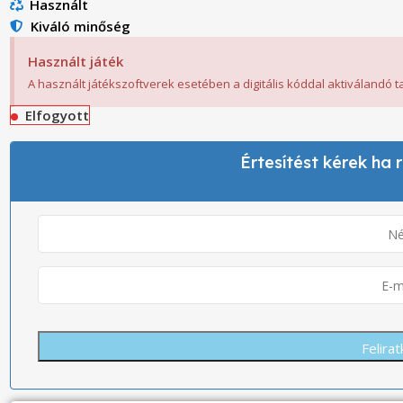
Használt
Kiváló minőség
Használt játék
A használt játékszoftverek esetében a digitális kóddal aktiválandó 
Elfogyott
Értesítést kérek ha