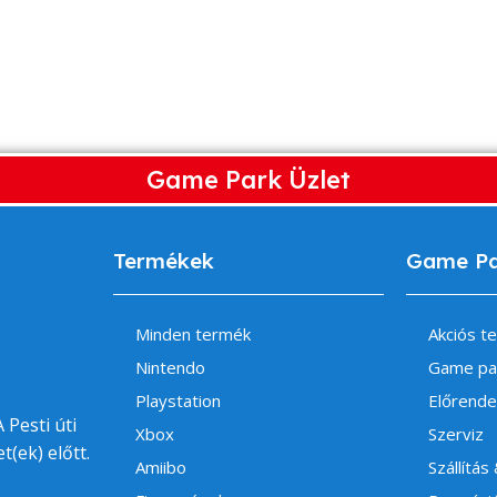
Game Park Üzlet
Termékek
Game P
Minden termék
Akciós t
Nintendo
Game pa
Playstation
Előrende
 Pesti úti
Xbox
Szerviz
t(ek) előtt.
Amiibo
Szállítás