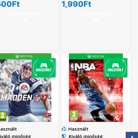
500
Ft
1,990
Ft
Tovább Olvasom
Tovább Olvasom
asznált
Használt
iváló minőség
Kiváló minőség
Face