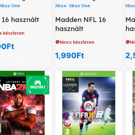
Xbox One
Xbox
-
Xbox One
Xbo
16 használt
Madden NFL 16
Ma
használt
ha
s készleten
🚫Nincs készleten
🚫Ni
00
Ft
1,990
Ft
2,
Tovább Olvasom
Tovább Olvasom