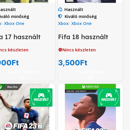
asznált
Használt
iváló minőség
Kiváló minőség
x
-
Xbox One
Xbox
-
Xbox One
a 17 használt
Fifa 18 használt
ncs készleten
🚫Nincs készleten
900
Ft
3,500
Ft
Tovább Olvasom
Tovább Olvasom