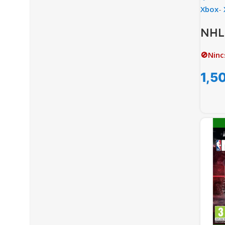
Xbox
-
NHL 
🚫Ninc
1,5