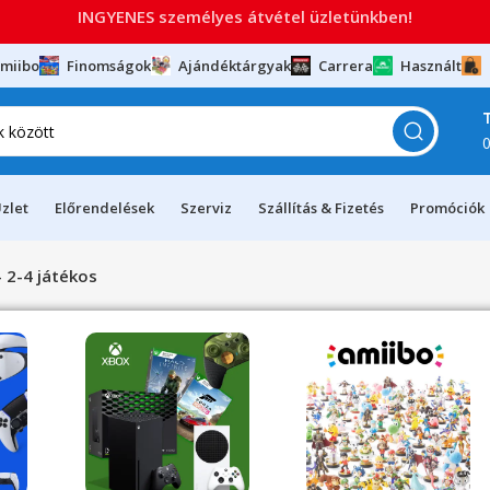
INGYENES személyes átvétel üzletünkben!
miibo
Finomságok
Ajándéktárgyak
Carrera
Használt
zlet
Előrendelések
Szerviz
Szállítás & Fizetés
Promóciók
- 2-4 játékos