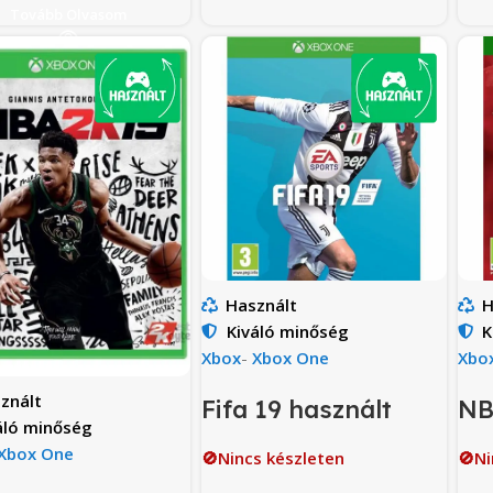
Tovább Olvasom
Használt
H
Kiváló minőség
K
Xbox
-
Xbox One
Xbo
znált
Fifa 19 használt
NB
áló minőség
Xbox One
🚫Nincs készleten
🚫Ni