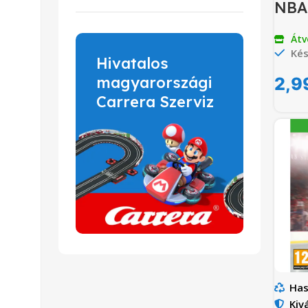
NBA 
Átv
Kés
Hivatalos
magyarországi
2,9
Carrera Szerviz
Has
Kiv