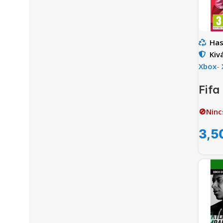
Has
Kiv
Xbox
-
Fifa
🚫Ninc
3,5