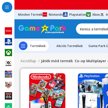
Minden Termék
Nintendo
Playstation
Xbox
A
Termékek
Akciós Termékek
Game Park Ü
Kezdőlap
Játék mód termék
Co-op Multiplayer 