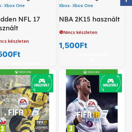
x
-
Xbox One
Xbox
-
Xbox One
dden NFL 17
NBA 2K15 használt
sznált
🚫Nincs készleten
ncs készleten
1,500
Ft
500
Ft
Tovább Olvasom
Tovább Olvasom