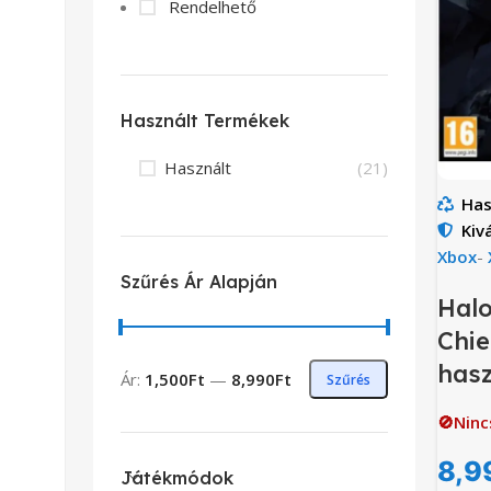
Rendelhető
Használt Termékek
Használt
(21)
Has
Kiv
Xbox
-
Szűrés Ár Alapján
Halo
Chie
hasz
Ár:
1,500Ft
—
8,990Ft
Szűrés
🚫Ninc
8,9
Játékmódok