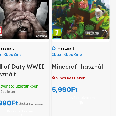
asznált
Használt
x
-
Xbox One
Xbox
-
Xbox One
ll of Duty WWII
Minecraft használt
sznált
🚫Nincs készleten
tvehető üzletünkben
5,990
Ft
észleten
Tovább Olvasom
990
Ft
ÁFÁ-t tartalmaz
Kosárba Teszem