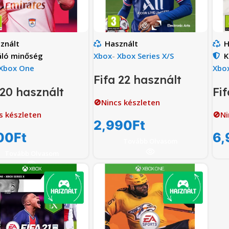
znált
Használt
H
áló minőség
Xbox
-
Xbox Series X/S
K
Xbox One
Xbo
Fifa 22 használt
 20 használt
Fif
🚫Nincs készleten
s készleten
🚫Ni
2,990
Ft
00
Ft
6,
Tovább Olvasom
Tovább Olvasom