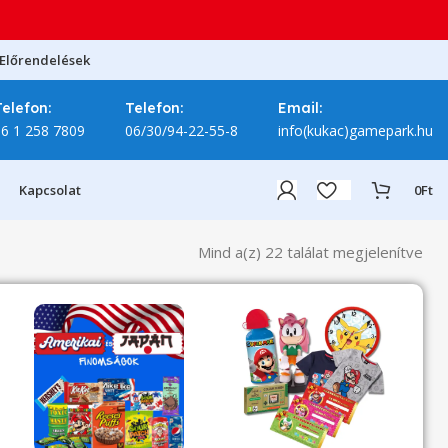
Előrendelések
Telefon:
Telefon:
Email:
06 1 258 7809
06/30/94-22-55-8
info(kukac)gamepark.hu
Kapcsolat
0
Ft
Mind a(z) 22 találat megjelenítve