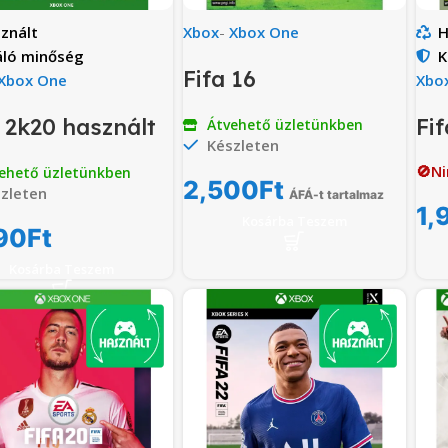
znált
Xbox
-
Xbox One
H
áló minőség
K
Fifa 16
Xbox One
Xbo
2k20 használt
Fif
Átvehető üzletünkben
Készleten
🚫Ni
ehető üzletünkben
2,500
Ft
zleten
ÁFÁ-t tartalmaz
1,
Kosárba Teszem
90
Ft
Kosárba Teszem