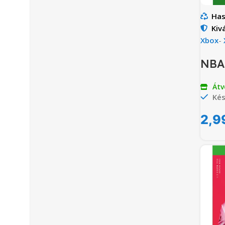
Has
Kiv
Xbox
-
NBA 
Átv
Kés
2,9