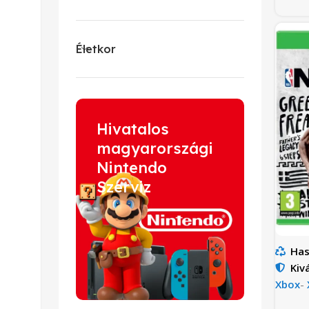
Életkor
Hivatalos
magyarországi
Nintendo
Szerviz
Has
Kiv
Xbox
-