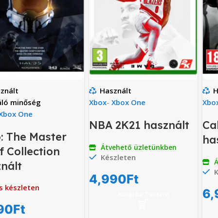
znált
Használt
H
áló minőség
Xbox
-
Xbox One
Xbo
Xbox One
NBA 2K21 használt
Ca
: The Master
ha
Átvehető üzletünkben
f Collection
Készleten
Á
nált
K
4,990
Ft
s készleten
6,
Kosárba Teszem
90
Ft