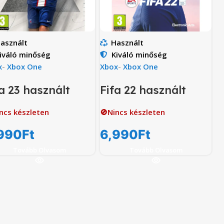
asznált
Használt
iváló minőség
Kiváló minőség
x
-
Xbox One
Xbox
-
Xbox One
a 23 használt
Fifa 22 használt
ncs készleten
🚫Nincs készleten
990
Ft
6,990
Ft
Tovább Olvasom
Tovább Olvasom