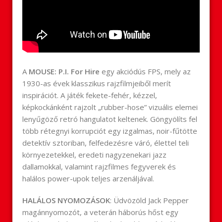
A
MOUSE: P.I. For Hire
egy akciódús FPS, mely az
1930-as évek klasszikus rajzfilmjeiből merít
inspirációt. A játék fekete-fehér, kézzel,
képkockánként rajzolt „rubber-hose” vizuális elemei
lenyűgöző retró hangulatot keltenek. Göngyölíts fel
több rétegnyi korrupciót egy izgalmas, noir-fűtötte
detektív sztoriban, felfedezésre váró, élettel teli
környezetekkel, eredeti nagyzenekari jazz
dallamokkal, valamint rajzfilmes fegyverek és
halálos power-upok teljes arzenáljával.
HALÁLOS NYOMOZÁSOK
: Üdvözöld Jack Pepper
magánnyomozót, a veterán háborús hőst egy