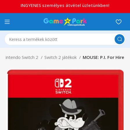
INGYENES személyes átvétel üzletünkben!
Nintendo Switch 2
Switch 2 játékok
MOUSE: P.I. For Hire