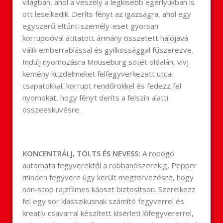
világban, ahol a veszély a legkisebb egérlyukban is
ott leselkedik. Deríts fényt az igazságra, ahol egy
egyszerű eltűnt-személy-eset gyorsan
korrupcióval átitatott ármány összetett hálójává
válik emberrablással és gyilkossággal fűszerezve.
Indulj nyomozásra Mouseburg sötét oldalán, vívj
kemény küzdelmeket felfegyverkezett utcai
csapatokkal, korrupt rendőrökkel és fedezz fel
nyomokat, hogy fényt deríts a felszín alatti
összeesküvésre.
KONCENTRÁLJ, TÖLTS ÉS NEVESS:
A ropogó
automata fegyverektől a robbanószerekig, Pepper
minden fegyvere úgy került megtervezésre, hogy
non-stop rajzfilmes káoszt biztosítson. Szerelkezz
fel egy sor klasszikusnak számító fegyverrel és
kreatív csavarral készített kísérleti lőfegyvererrel,