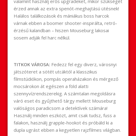
valamint használj erős upgradeket, mikor szükségét
érzed annak az extra spenót-meghajtású ütésnek!
Halálos találkozások és mániákus boss harcok
várnak ebben a boomer shooter-inspirálta, retró-
érzésű kalandban – hiszen Mouseburg lakosai
sosem adják fel harc nélkül.
TITKOK VÁROSA:
Fedezz fel egy diverz, városnyi
játszóteret a sötét utcáktól a klasszikus
filmstúdiókon, pompás operaházakon és mérgező
mocsárokon át egészen a föld alatti
szennyvízrendszerekig. A számtalan megoldásra
váró eset és gyűjthető tárgy mellett Mouseburg
valóságos paradicsom a detektívek számára!
Használj minden eszközt, amit csak tudsz, fuss a
falakon, használj grapple-hookot és próbáld ki a
dupla ugrást ebben a kegyetlen rajzfilmes világban.