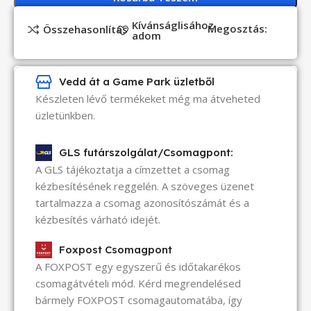
Kívánságlisához
Megosztás:
Összehasonlítás
adom
Vedd át a Game Park üzletből
Készleten lévő termékeket még ma átveheted
üzletünkben.
GLS futárszolgálat/Csomagpont:
A GLS tájékoztatja a címzettet a csomag
kézbesítésének reggelén. A szöveges üzenet
tartalmazza a csomag azonosítószámát és a
kézbesítés várható idejét.
Foxpost Csomagpont
A FOXPOST egy egyszerű és időtakarékos
csomagátvételi mód. Kérd megrendelésed
bármely FOXPOST csomagautomatába, így