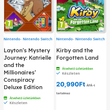
Nintendo
-
Nintendo Switch
Nintendo
-
Nintendo Switch
Layton’s Mystery
Kirby and the
Journey: Katrielle
Forgotten Land
and the
Átvehető üzletünkben
Millionaires’
Készleten
Conspiracy
20,990
Ft
ÁFÁ-t
Deluxe Edition
tartalmaz
Átvehető üzletünkben
Készleten