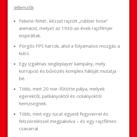
Jellemzők
Fekete-fehér, kézzel rajzolt „rubber hose”
animáció, melyet az 1930-as évek rajzfilmjei
inspiráltak.
Pörgős FPS harcok, ahol a folyamatos mozgás a
kulcs.
Egy izgalmas singleplayer kampány, mely
korrupció és bűnözés komplex hálóját mutatja
be.
Több, mint 20 noir-fűtötte pálya, melyek
egerektől, patkányoktól és cickányoktól
hemzsegnek.
Több, mint egy tucat egyedi fegyverrel és
felszereléssel megpakolva – és egy rajzfilmes
csavarral.