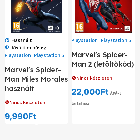
Használt
Playstation
-
Playstation 5
Kiváló minőség
Marvel’s Spider-
Playstation
-
Playstation 5
Man 2 (letöltőkód)
Marvel’s Spider-
Man Miles Morales
🚫Nincs készleten
használt
22,000
Ft
ÁFÁ-t
🚫Nincs készleten
tartalmaz
9,990
Ft