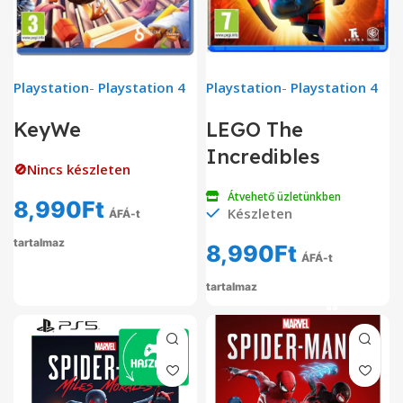
Playstation
-
Playstation 4
Playstation
-
Playstation 4
KeyWe
LEGO The
Incredibles
🚫Nincs készleten
Átvehető üzletünkben
8,990
Ft
Készleten
ÁFÁ-t
tartalmaz
8,990
Ft
ÁFÁ-t
tartalmaz