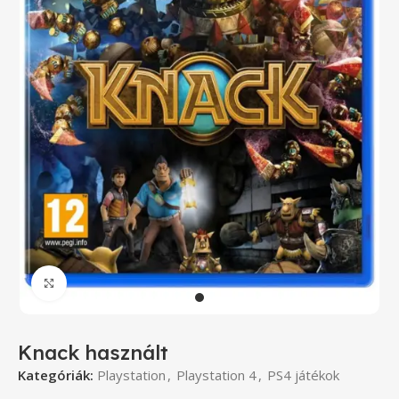
Click to enlarge
Knack használt
Kategóriák:
Playstation
,
Playstation 4
,
PS4 játékok