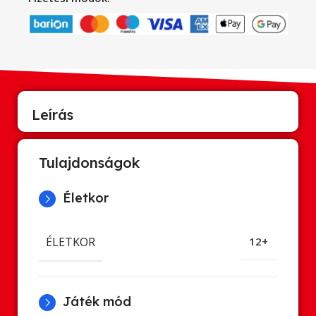
Leírás
Tulajdonságok
Életkor
ÉLETKOR
12+
Játék mód