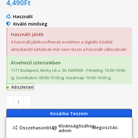
4,490
Ft
Használt
Kiváló minőség
Használt játék
A használt játékszoftverek esetében a digitális kóddal
aktiválandó tartalmak már nem részei a használt változatnak!
Átvehető üzletünkben
1171 Budapest, Berky Lili u. 36. Hétfőtől - Péntekig: 10:00-19:00-
ig. Szombaton: 09:00-15:00-ig. Vasárnap: 10:00-14:00-ig.
Készleten
Kosárba Teszem
Kívánságlisához
Megosztás:
Összehasonlítás
adom