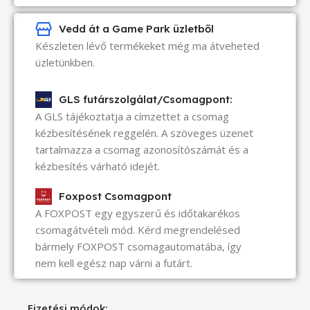
Vedd át a Game Park üzletből
Készleten lévő termékeket még ma átveheted
üzletünkben.
GLS futárszolgálat/Csomagpont:
A GLS tájékoztatja a címzettet a csomag
kézbesítésének reggelén. A szöveges üzenet
tartalmazza a csomag azonosítószámát és a
kézbesítés várható idejét.
Foxpost Csomagpont
A FOXPOST egy egyszerű és időtakarékos
csomagátvételi mód. Kérd megrendelésed
bármely FOXPOST csomagautomatába, így
nem kell egész nap várni a futárt.
Fizetési módok: