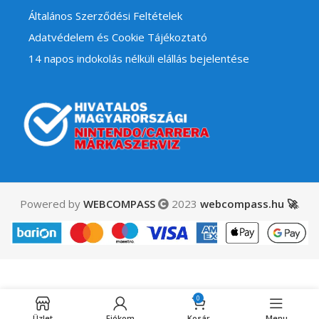
Általános Szerződési Feltételek
Adatvédelem és Cookie Tájékoztató
14 napos indokolás nélküli elállás bejelentése
Powered by
WEBCOMPASS
2023
webcompass.hu 🚀
.
Knack
0
4,490
Ft
Készleten
használt
Üzlet
Fiókom
Kosár
Menu