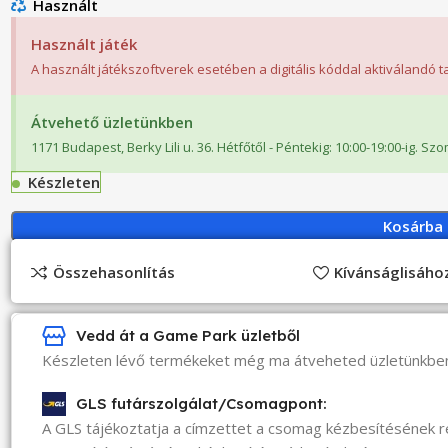
Használt
Használt játék
A használt játékszoftverek esetében a digitális kóddal aktiválandó 
Átvehető üzletünkben
1171 Budapest, Berky Lili u. 36. Hétfőtől - Péntekig: 10:00-19:00-ig. Sz
Készleten
Kosárba
Összehasonlítás
Kívánságlisáh
Vedd át a Game Park üzletből
Készleten lévő termékeket még ma átveheted üzletünkbe
GLS futárszolgálat/Csomagpont:
A GLS tájékoztatja a címzettet a csomag kézbesítésének 