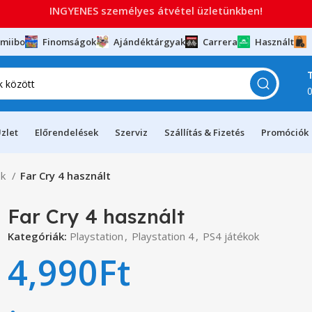
INGYENES személyes átvétel üzletünkben!
miibo
Finomságok
Ajándéktárgyak
Carrera
Használt
zlet
Előrendelések
Szerviz
Szállítás & Fizetés
Promóciók
ok
Far Cry 4 használt
Far Cry 4 használt
Kategóriák:
Playstation
,
Playstation 4
,
PS4 játékok
4,990
Ft