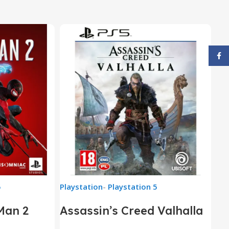
Face
5
Playstation
-
Playstation 5
Man 2
Assassin’s Creed Valhalla