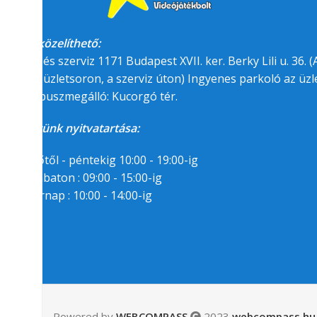
Megközelíthető:
üzlet és szerviz 1171 Budapest XVII. ker. Berky Lili u. 36. (A
felőli üzletsoron, a szerviz úton) Ingyenes parkoló az üzle
BKK buszmegálló: Kucorgó tér.
Üzletünk nyitvatartása:
Hétfőtől - péntekig 10:00 - 19:00-ig
Szombaton : 09:00 - 15:00-ig
Vasárnap : 10:00 - 14:00-ig
Segítségre van
szükséged?
06/1/258-7809
06/30/94-22-55-8
Powered by
WEBCOMPASS
2023
webcompass.hu 