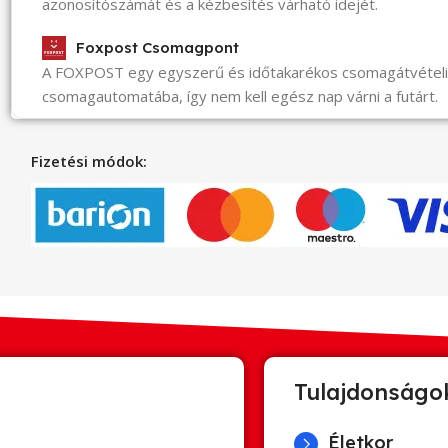
azonosítószámát és a kézbesítés várható idejét.
Foxpost Csomagpont
A FOXPOST egy egyszerű és időtakarékos csomagátvéte
csomagautomatába, így nem kell egész nap várni a futárt.
Fizetési módok:
Tulajdonságo
Életkor