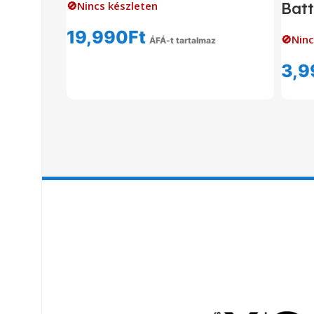
🚫Nincs készleten
Batt
19,990
Ft
🚫Ninc
ÁFÁ-t tartalmaz
Tovább Olvasom
3,9