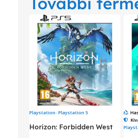
További term
Playstation
-
Playstation 5
Has
Kiv
Horizon: Forbidden West
Playst