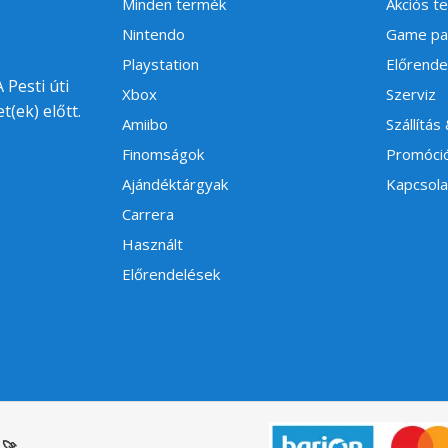
Minden termék
Akciós t
Nintendo
Game pa
Playstation
Előrende
 Pesti úti
Xbox
Szerviz
t(ek) előtt.
Amiibo
Szállítás
Finomságok
Promóci
Ajándéktárgyak
Kapcsola
Carrera
Használt
Előrendelések
🚀
.