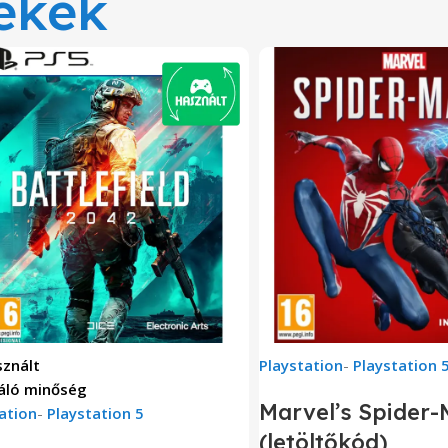
ékek
znált
Playstation
-
Playstation 
áló minőség
Marvel’s Spider-
ation
-
Playstation 5
(letöltőkód)