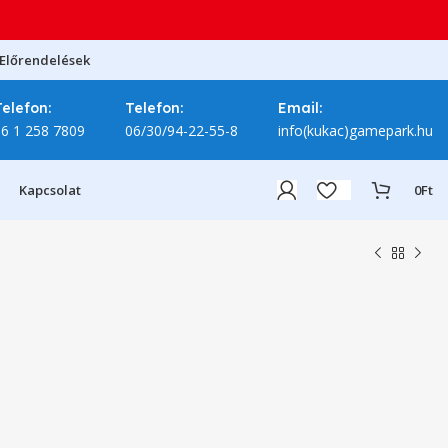
Előrendelések
Telefon:
Telefon:
Email:
06 1 258 7809
06/30/94-22-55-8
info(kukac)gamepark.hu
Kapcsolat
0
Ft