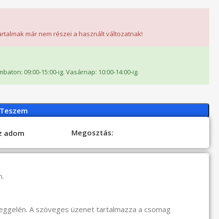
tartalmak már nem részei a használt változatnak!
ombaton: 09:00-15:00-ig. Vasárnap: 10:00-14:00-ig.
 Teszem
Megosztás:
oz adom
n.
reggelén. A szöveges üzenet tartalmazza a csomag