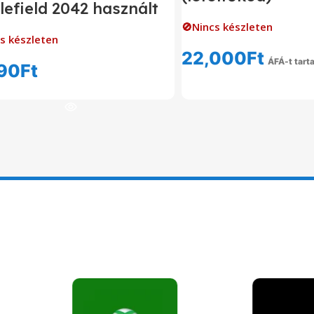
lefield 2042 használt
🚫Nincs készleten
s készleten
22,000
Ft
ÁFÁ-t tart
90
Ft
Tovább Olvas
Tovább Olvasom