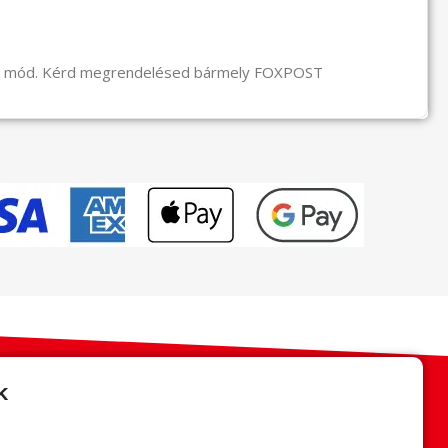
li mód. Kérd megrendelésed bármely FOXPOST
k