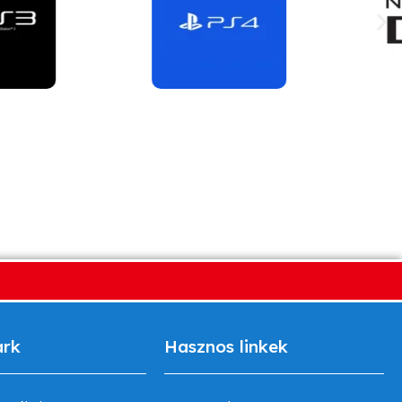
ark
Hasznos linkek