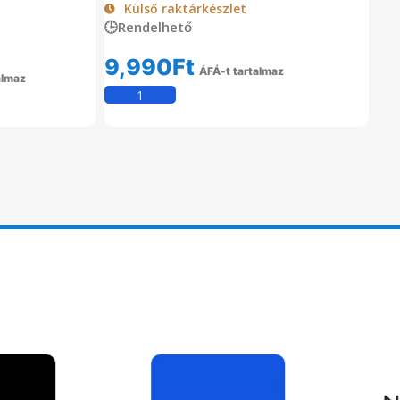
Külső raktárkészlet
🕒Rendelhető
9,990
Ft
ÁFÁ-t tartalmaz
almaz
Kosárba Teszem
om