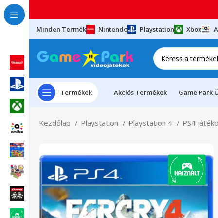
Minden Termék
Nintendo
Playstation
Xbox
A
Termékek
Akciós Termékek
Game Park Ü
Kezdőlap
Playstation
Playstation 4
PS4 játék