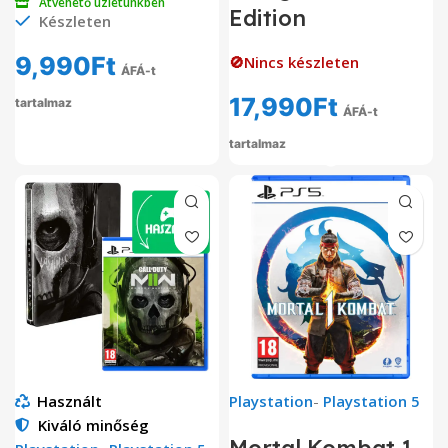
Átvehető üzletünkben
Edition
Készleten
9,990
Ft
🚫Nincs készleten
ÁFÁ-t
17,990
Ft
tartalmaz
ÁFÁ-t
tartalmaz
Használt
Playstation
-
Playstation 5
Kiváló minőség
Mortal Kombat 1