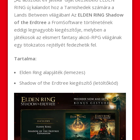
RING új kalandot hoz a Tarnishedek számára a
Lands Between világában! Az
ELDEN RING Shadow
of the Erdtree
a FromSoftware történetének
eddigi legnagyobb kiegészítője, melyben a
játékosok az elismert fantasy akció-RPG világának
egy titokzatos rejtélyét fedezhetik fel.
Tartalma:
Elden Ring alapjáték (lemezes)
Shadow of the Erdtree kiegészítő (letöltőkód)