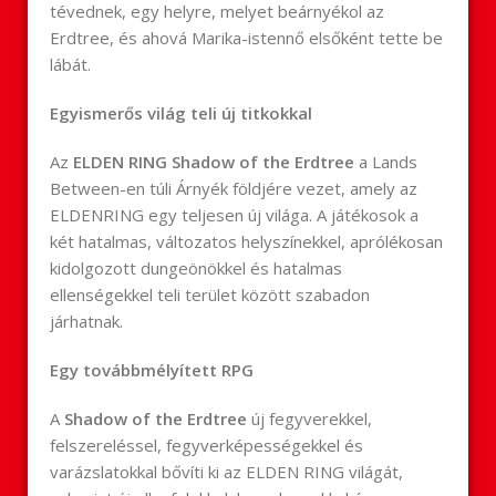
tévednek, egy helyre, melyet beárnyékol az
Erdtree, és ahová Marika-istennő elsőként tette be
lábát.
Egyismerős világ teli új titkokkal
Az
ELDEN RING Shadow of the Erdtree
a Lands
Between-en túli Árnyék földjére vezet, amely az
ELDENRING egy teljesen új világa. A játékosok a
két hatalmas, változatos helyszínekkel, aprólékosan
kidolgozott dungeönökkel és hatalmas
ellenségekkel teli terület között szabadon
járhatnak.
Egy továbbmélyített RPG
A
Shadow of the Erdtree
új fegyverekkel,
felszereléssel, fegyverképességekkel és
varázslatokkal bővíti ki az ELDEN RING világát,