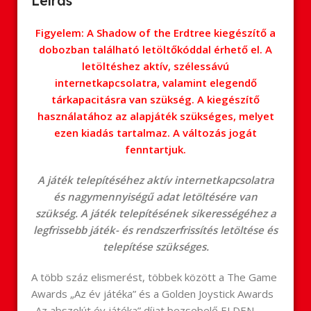
Leírás
Figyelem: A Shadow of the Erdtree kiegészítő a
dobozban található letöltőkóddal érhető el. A
letöltéshez aktív, szélessávú
internetkapcsolatra, valamint elegendő
tárkapacitásra van szükség. A kiegészítő
használatához az alapjáték szükséges, melyet
ezen kiadás tartalmaz. A változás jogát
fenntartjuk.
A játék telepítéséhez aktív internetkapcsolatra
és nagymennyiségű adat letöltésére van
szükség. A játék telepítésének sikerességéhez a
legfrissebb játék- és rendszerfrissítés letöltése és
telepítése szükséges.
A több száz elismerést, többek között a The Game
Awards „Az év játéka” és a Golden Joystick Awards
„Az abszolút év játéka” díjat bezsebelő ELDEN