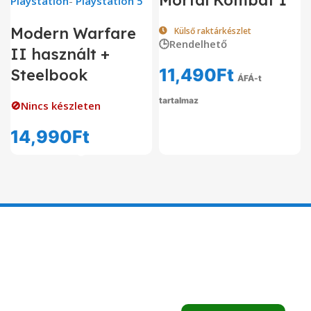
Playstation
-
Playstation 5
Modern Warfare
Külső raktárkészlet
🕒Rendelhető
II használt +
11,490
Ft
Steelbook
ÁFÁ-t
tartalmaz
🚫Nincs készleten
14,990
Ft