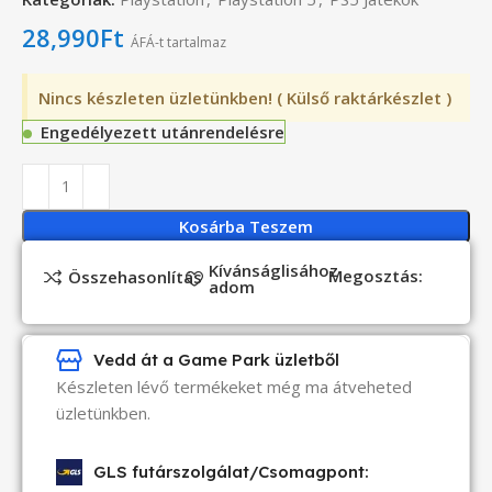
28,990
Ft
ÁFÁ-t tartalmaz
Nincs készleten üzletünkben! ( Külső raktárkészlet )
Engedélyezett utánrendelésre
Kosárba Teszem
Kívánságlisához
Megosztás:
Összehasonlítás
adom
Vedd át a Game Park üzletből
Készleten lévő termékeket még ma átveheted
üzletünkben.
GLS futárszolgálat/Csomagpont: