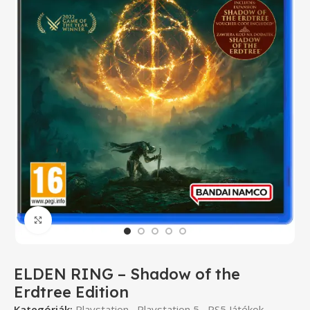
Click to enlarge
ELDEN RING – Shadow of the
Erdtree Edition
Kategóriák:
Playstation
,
Playstation 5
,
PS5 Játékok