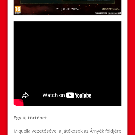
Egy új történet
Miquella vezetésével a játékosok az Árnyék földjére