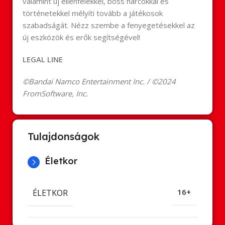
valamint új ellenfelekkel, boss harcokkal és
történetekkel mélyíti tovább a játékosok
szabadságát. Nézz szembe a fenyegetésekkel az
új eszközök és erők segítségével!
LEGAL LINE
©Bandai Namco Entertainment Inc. / ©2024
FromSoftware, Inc.
Tulajdonságok
Életkor
ÉLETKOR
16+