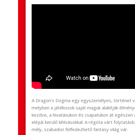
A Dragon’s Dogma egy egyszemélyes, történet v
melyben a játékosok saját maguk alakítják élmény
kezdve, a hivatásukon és csapatukon át egészen
eléjük kerülő kihívásokkal. A régóta várt folytat
mély, szabadon felfedezhető fantasy világ vár.