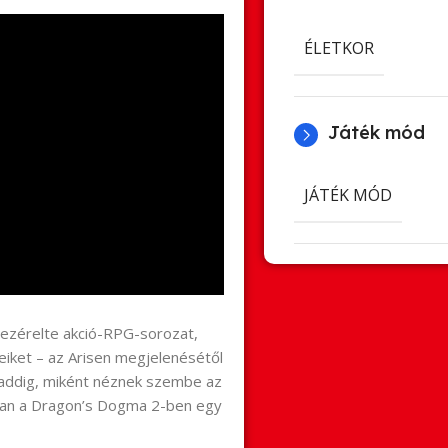
ÉLETKOR
Játék mód
JÁTÉK MÓD
ezérelte akció-RPG-sorozat,
eiket – az Arisen megjelenésétől
 addig, miként néznek szembe az
ásban a Dragon’s Dogma 2-ben egy