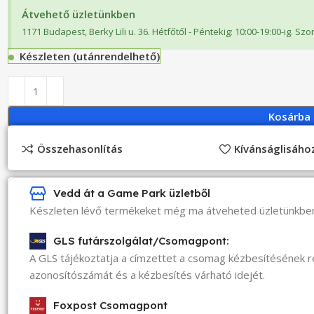
Átvehető üzletünkben
1171 Budapest, Berky Lili u. 36. Hétfőtől - Péntekig: 10:00-19:00-ig. Sz
Készleten (utánrendelhető)
Kosárba
Összehasonlítás
Kívánságlisáh
Vedd át a Game Park üzletből
Készleten lévő termékeket még ma átveheted üzletünkbe
GLS futárszolgálat/Csomagpont:
A GLS tájékoztatja a címzettet a csomag kézbesítésének 
azonosítószámát és a kézbesítés várható idejét.
Foxpost Csomagpont