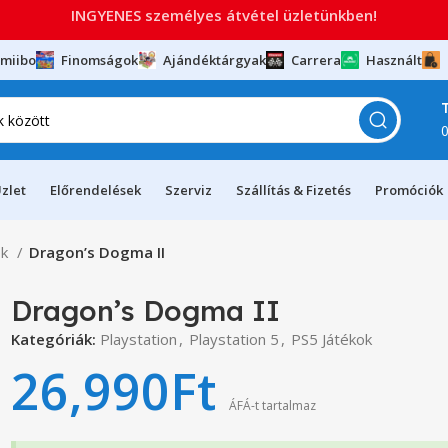
INGYENES személyes átvétel üzletünkben!
miibo
Finomságok
Ajándéktárgyak
Carrera
Használt
zlet
Előrendelések
Szerviz
Szállítás & Fizetés
Promóciók
ok
Dragon’s Dogma II
Dragon’s Dogma II
Kategóriák:
Playstation
,
Playstation 5
,
PS5 Játékok
26,990
Ft
ÁFÁ-t tartalmaz