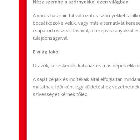
Nézz szembe a szörnyekkel ezen világban
A város határain túl változatos szörnyekkel találk
bocsátkozol-e velük, vagy más alternatívát keresel
csapatod összeállításával, a terepviszonyokkal és
tulajdonságaival.
E világ lakói
Utazók, kereskedők, katonák és más népek élik mi
A saját céljaik és indítékaik által elfoglaltan min
mutatnak. Időnként egy küldetéshez vezethetnek
szívességet kérnek tőled.