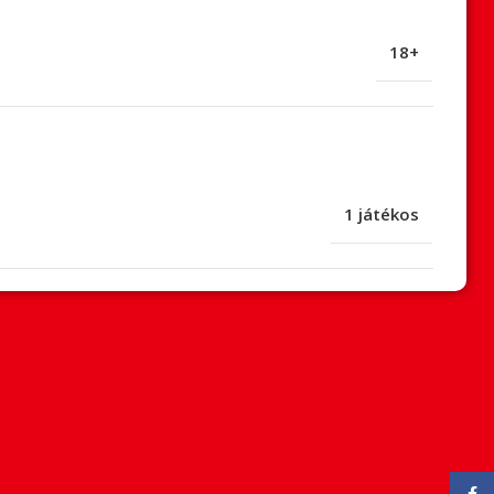
18+
1 játékos
Face