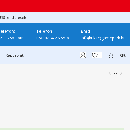
Előrendelések
Telefon:
Telefon:
Email:
06 1 258 7809
06/30/94-22-55-8
info(kukac)gamepark.hu
Kapcsolat
0
Ft