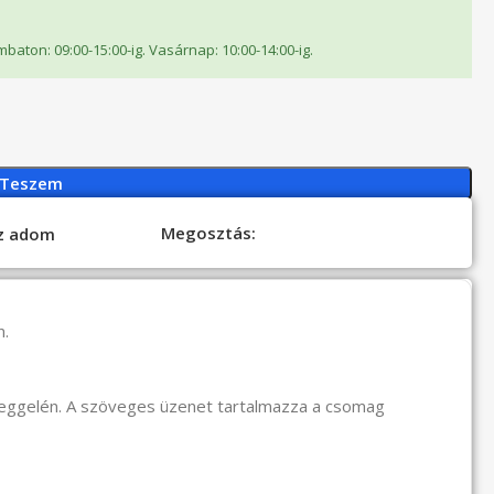
ombaton: 09:00-15:00-ig. Vasárnap: 10:00-14:00-ig.
 Teszem
Megosztás:
oz adom
n.
reggelén. A szöveges üzenet tartalmazza a csomag