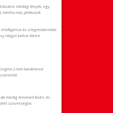
okzatos túlvilági lények, egy
d, mintha más játékosok
s intelligencia és a legmodernebb
sy világot keltve életre.
’s Dogma 2-ben karaktered
 szeretnél.
aki mindig Arisened kíséri, és
éphet szövetségbe.