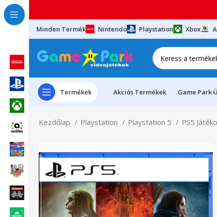
Minden Termék
Nintendo
Playstation
Xbox
A
Termékek
Akciós Termékek
Game Park Ü
Kezdőlap
Playstation
Playstation 5
PS5 Játék