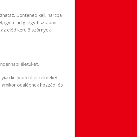
ozhatsz. Döntened kell, harcba
, így mindig légy tisztában
 az eléd kerülő szörnyek
ndennapi életüket.
dannyian különböző érzelmeket
, amikor odalépnek hozzád, és