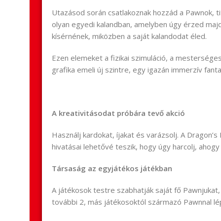
Utazásod során csatlakoznak hozzád a Pawnok, tit
olyan egyedi kalandban, amelyben úgy érzed maj
kísérnének, miközben a saját kalandodat éled.
Ezen elemeket a fizikai szimuláció, a mestersége
grafika emeli új szintre, egy igazán immerzív fanta
A kreativitásodat próbára tevő akció
Használj kardokat, íjakat és varázsolj. A Dragon
hivatásai lehetővé teszik, hogy úgy harcolj, ahogy
Társaság az egyjátékos játékban
A játékosok testre szabhatják saját fő Pawnjukat, 
további 2, más játékosoktól származó Pawnnal l