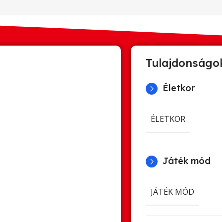
Tulajdonságo
Életkor
ÉLETKOR
Játék mód
JÁTÉK MÓD