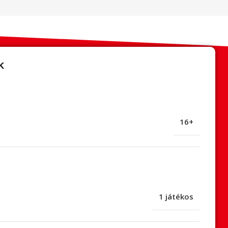
k
16+
1 játékos