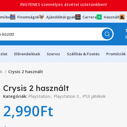
INGYENES személyes átvétel üzletünkben!
miibo
Finomságok
Ajándéktárgyak
Carrera
Használt
zlet
Előrendelések
Szerviz
Szállítás & Fizetés
Promóciók
ok
Crysis 2 használt
Crysis 2 használt
Kategóriák:
Playstation
,
Playstation 3
,
PS3 játékok
2,990
Ft