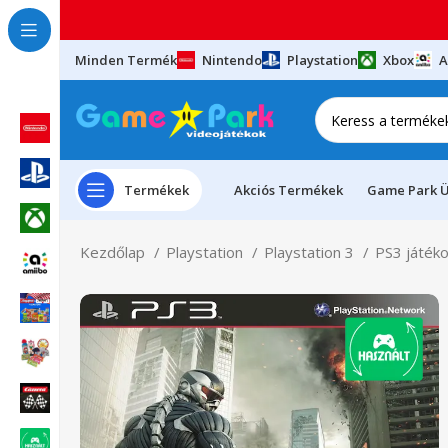
Minden Termék
Nintendo
Playstation
Xbox
A
Termékek
Akciós Termékek
Game Park Ü
Kezdőlap
Playstation
Playstation 3
PS3 játék