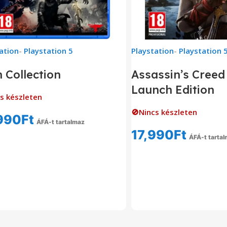
ation
-
Playstation 5
Playstation
-
Playstation 
 Collection
Assassin’s Creed
Launch Edition
s készleten
🚫Nincs készleten
990
Ft
ÁFÁ-t tartalmaz
17,990
Ft
Tovább Olvasom
ÁFÁ-t tarta
Tovább Olvas