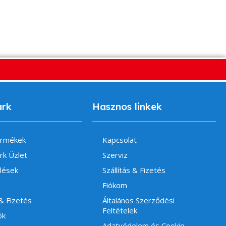
ark
Hasznos linkek
ermékek
Kapcsolat
rk Üzlet
Szerviz
lések
Szállítás & Fizetés
Fiókom
 & Fizetés
Általános Szerződési
Feltételek
ók
Adatvédelem és Cookie