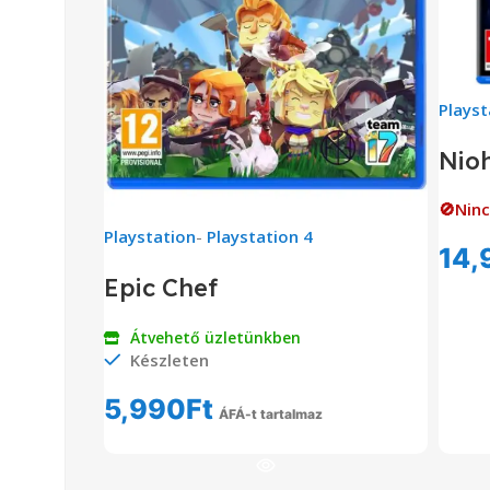
Playst
Nioh
🚫Ninc
Playstation
-
Playstation 4
14,
Epic Chef
Átvehető üzletünkben
Készleten
5,990
Ft
ÁFÁ-t tartalmaz
Kosárba Teszem