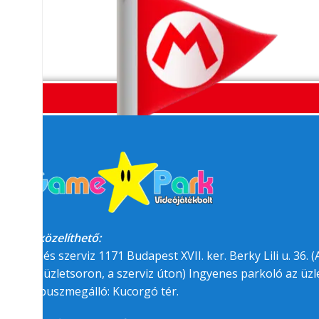
Megközelíthető:
üzlet és szerviz 1171 Budapest XVII. ker. Berky Lili u. 36. (A
felőli üzletsoron, a szerviz úton) Ingyenes parkoló az üzle
BKK buszmegálló: Kucorgó tér.