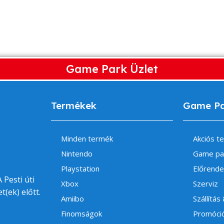
Game Park Üzlet
Termékek
Game P
Minden termék
Akciós t
Nintendo
Game pa
Playstation
Előrende
 Pesti úti
Xbox
Szerviz
t(ek) előtt.
Amiibo
Szállítás
Finomságok
Promóci