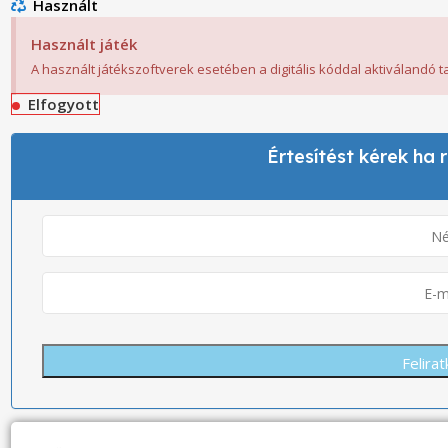
Használt
Használt játék
A használt játékszoftverek esetében a digitális kóddal aktiválandó 
Elfogyott
Értesítést kérek ha