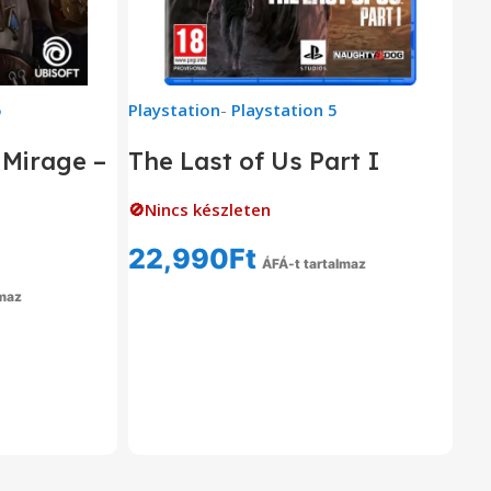
5
Playstation
-
Playstation 5
 Mirage –
The Last of Us Part I
🚫Nincs készleten
22,990
Ft
ÁFÁ-t tartalmaz
Tovább Olvasom
lmaz
om