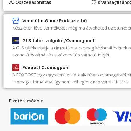
Összehasonlítás
Kívánságlisáh
Vedd át a Game Park üzletből
Készleten lévő termékeket még ma átveheted üzletünkbe
GLS futárszolgálat/Csomagpont:
A GLS tájékoztatja a címzettet a csomag kézbesítésének 
azonosítószámát és a kézbesítés várható idejét.
Foxpost Csomagpont
A FOXPOST egy egyszerű és időtakarékos csomagátvéte
csomagautomatába, így nem kell egész nap várni a futárt.
Fizetési módok: