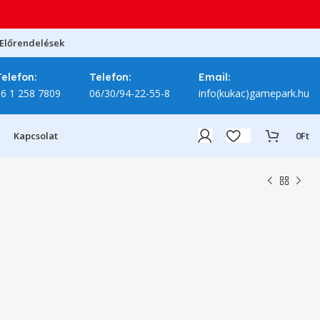
Előrendelések
Telefon:
Telefon:
Email:
06 1 258 7809
06/30/94-22-55-8
info(kukac)gamepark.hu
Kapcsolat
0
Ft