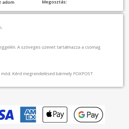
Megosztás:
oz adom
n.
reggelén. A szöveges üzenet tartalmazza a csomag
li mód. Kérd megrendelésed bármely FOXPOST