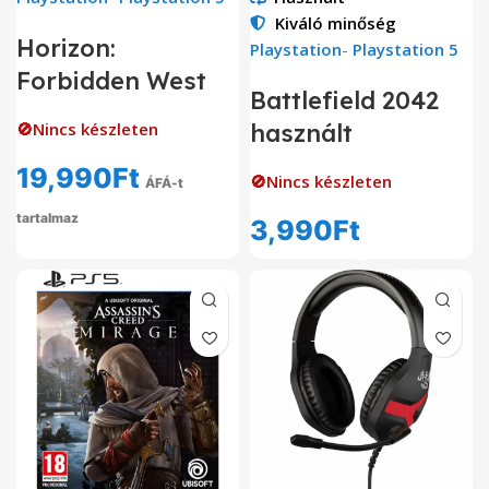
Kiváló minőség
Horizon:
Playstation
-
Playstation 5
Forbidden West
Battlefield 2042
🚫Nincs készleten
használt
19,990
Ft
🚫Nincs készleten
ÁFÁ-t
tartalmaz
3,990
Ft