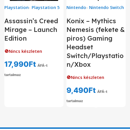
Playstation
-
Playstation 5
Nintendo
-
Nintendo Switch
Assassin’s Creed
Konix – Mythics
Mirage – Launch
Nemesis (fekete &
Edition
piros) Gaming
Headset
🚫Nincs készleten
Switch/Playstatio
17,990
Ft
n/Xbox
ÁFÁ-t
tartalmaz
🚫Nincs készleten
9,490
Ft
ÁFÁ-t
tartalmaz