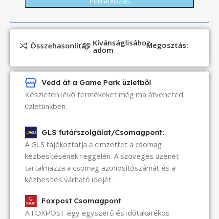
Kívánságlisához
Megosztás:
Összehasonlítás
adom
Vedd át a Game Park üzletből
Készleten lévő termékeket még ma átveheted
üzletünkben.
GLS futárszolgálat/Csomagpont:
A GLS tájékoztatja a címzettet a csomag
kézbesítésének reggelén. A szöveges üzenet
tartalmazza a csomag azonosítószámát és a
kézbesítés várható idejét.
Foxpost Csomagpont
A FOXPOST egy egyszerű és időtakarékos