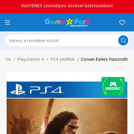
INGYENES személyes átvétel üzletünkben!
tation
Playstation 4
PS4 játékok
Conan Exiles használt