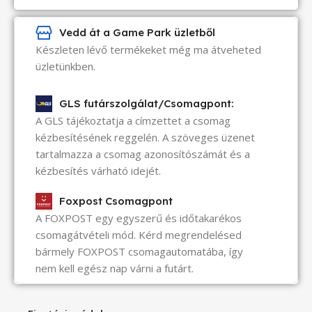
Vedd át a Game Park üzletből
Készleten lévő termékeket még ma átveheted
üzletünkben.
GLS futárszolgálat/Csomagpont:
A GLS tájékoztatja a címzettet a csomag
kézbesítésének reggelén. A szöveges üzenet
tartalmazza a csomag azonosítószámát és a
kézbesítés várható idejét.
Foxpost Csomagpont
A FOXPOST egy egyszerű és időtakarékos
csomagátvételi mód. Kérd megrendelésed
bármely FOXPOST csomagautomatába, így
nem kell egész nap várni a futárt.