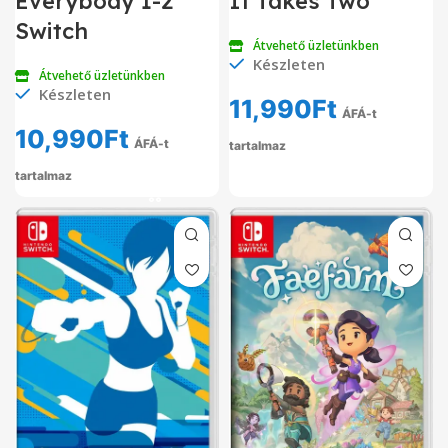
Everybody 1-2
It Takes Two
Switch
Átvehető üzletünkben
Készleten
Átvehető üzletünkben
Készleten
11,990
Ft
ÁFÁ-t
10,990
Ft
ÁFÁ-t
tartalmaz
tartalmaz