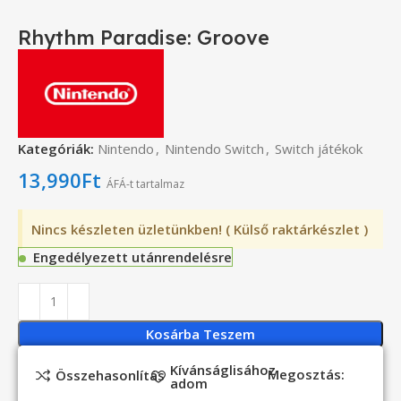
Rhythm Paradise: Groove
Kategóriák:
Nintendo
,
Nintendo Switch
,
Switch játékok
13,990
Ft
ÁFÁ-t tartalmaz
Nincs készleten üzletünkben! ( Külső raktárkészlet )
Engedélyezett utánrendelésre
Kosárba Teszem
Kívánságlisához
Megosztás:
Összehasonlítás
adom