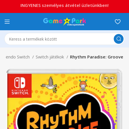
INGYENES személyes átvétel üzletünkben!
intendo Switch
Switch játékok
Rhythm Paradise: Groove