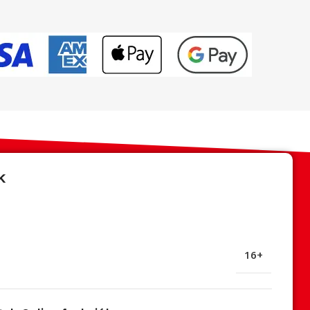
k
16+