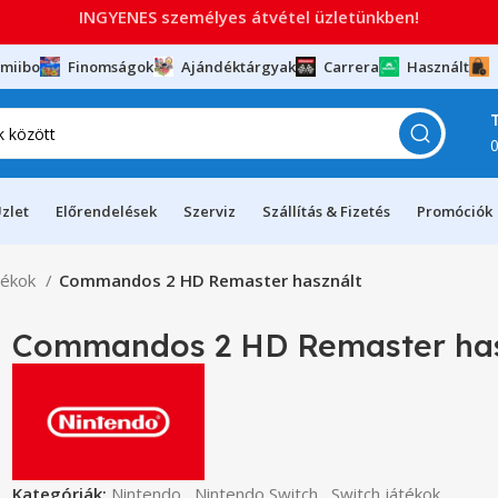
INGYENES személyes átvétel üzletünkben!
miibo
Finomságok
Ajándéktárgyak
Carrera
Használt
zlet
Előrendelések
Szerviz
Szállítás & Fizetés
Promóciók
tékok
Commandos 2 HD Remaster használt
Commandos 2 HD Remaster has
Kategóriák:
Nintendo
,
Nintendo Switch
,
Switch játékok