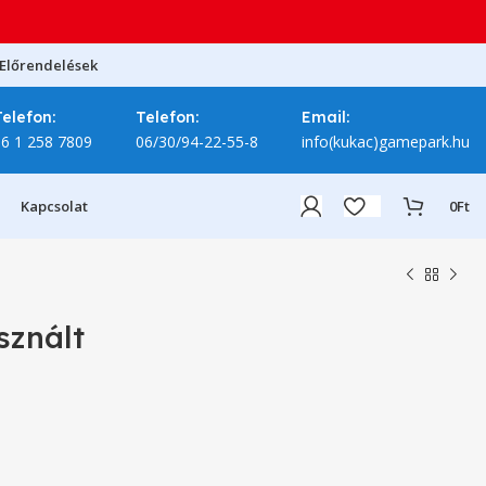
Előrendelések
Telefon:
Telefon:
Email:
06 1 258 7809
06/30/94-22-55-8
info(kukac)gamepark.hu
Kapcsolat
0
Ft
znált