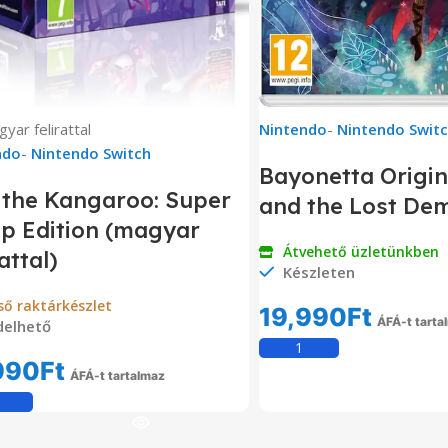
yar felirattal
Nintendo
-
Nintendo Swit
ndo
-
Nintendo Switch
Bayonetta Origin
 the Kangaroo: Super
and the Lost De
p Edition (magyar
Átvehető üzletünkben
rattal)
Készleten
ső raktárkészlet
19,990
Ft
ÁFÁ-t tarta
delhető
Kosárba Tesz
990
Ft
ÁFÁ-t tartalmaz
Kosárba Teszem