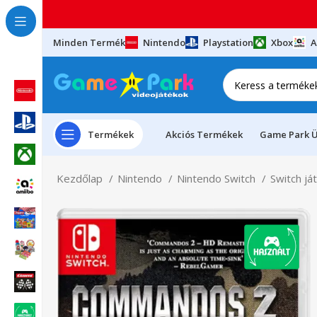
Minden Termék
Nintendo
Playstation
Xbox
A
Termékek
Akciós Termékek
Game Park Ü
Kezdőlap
Nintendo
Nintendo Switch
Switch já