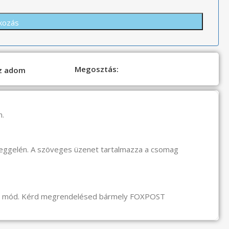
Megosztás:
oz adom
n.
reggelén. A szöveges üzenet tartalmazza a csomag
li mód. Kérd megrendelésed bármely FOXPOST