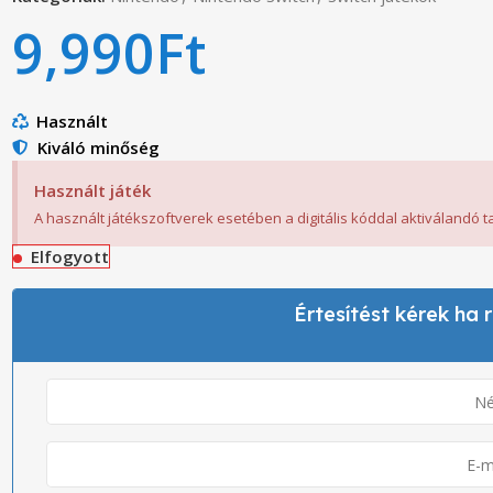
9,990
Ft
Használt
Kiváló minőség
Használt játék
A használt játékszoftverek esetében a digitális kóddal aktiválandó 
Elfogyott
Értesítést kérek ha