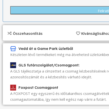
Összehasonlítás
Kívánságlisáh
Vedd át a Game Park üzletből
Készleten lévő termékeket még ma átveheted üzletünkbe
GLS futárszolgálat/Csomagpont:
A GLS tájékoztatja a címzettet a csomag kézbesítésének 
azonosítószámát és a kézbesítés várható idejét.
Foxpost Csomagpont
A FOXPOST egy egyszerű és időtakarékos csomagátvéte
csomagautomatába, így nem kell egész nap várni a futárt.