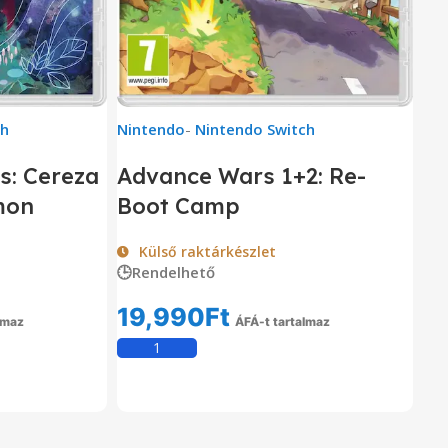
ch
Nintendo
-
Nintendo Switch
s: Cereza
Advance Wars 1+2: Re-
mon
Boot Camp
Külső raktárkészlet
🕒Rendelhető
19,990
Ft
lmaz
ÁFÁ-t tartalmaz
em
Kosárba Teszem