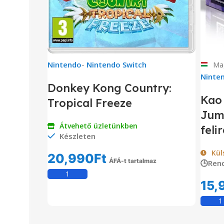
Nintendo
-
Nintendo Switch
Mag
Ninte
Donkey Kong Country:
Kao
Tropical Freeze
Jum
Átvehető üzletünkben
feli
Készleten
Kül
20,990
Ft
ÁFÁ-t tartalmaz
🕒Ren
Kosárba Teszem
15,