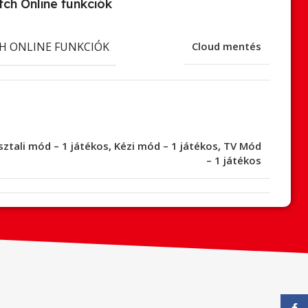
ch Online funkciók
H ONLINE FUNKCIÓK
Cloud mentés
sztali mód – 1 játékos
,
Kézi mód – 1 játékos
,
TV Mód
– 1 játékos
Face