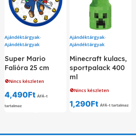
Ajándéktárgyak
-
Ajándéktárgyak
-
Ajándéktárgyak
Ajándéktárgyak
Super Mario
Minecraft kulacs,
Falióra 25 cm
sportpalack 400
ml
🚫Nincs készleten
🚫Nincs készleten
4,490
Ft
ÁFÁ-t
1,290
Ft
ÁFÁ-t tartalmaz
tartalmaz