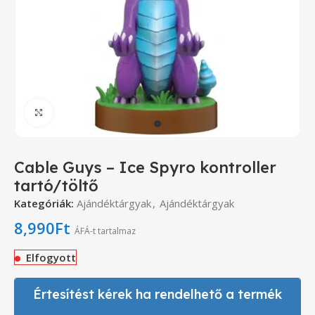
Click to enlarge
Cable Guys – Ice Spyro kontroller
tartó/töltő
Kategóriák:
Ajándéktárgyak
,
Ajándéktárgyak
8,990
Ft
ÁFÁ-t tartalmaz
Elfogyott
Értesítést kérek ha rendelhető a termék