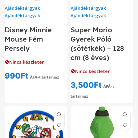
Ajándéktárgyak
-
Ajándéktárgyak
-
Ajándéktárgyak
Ajándéktárgyak
Disney Minnie
Super Mario
Mouse Fém
Gyerek Póló
Persely
(sötétkék) – 128
cm (8 éves)
🚫Nincs készleten
🚫Nincs készleten
990
Ft
ÁFÁ-t tartalmaz
3,500
Ft
ÁFÁ-t
tartalmaz