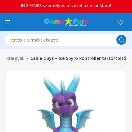
INGYENES személyes átvétel üzletünkben!
ndéktárgyak
Cable Guys – Ice Spyro kontroller tartó/töltő