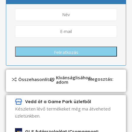
Kívánságlisához
Megosztás:
Összehasonlítás
adom
Vedd át a Game Park üzletből
Készleten lévő termékeket még ma átveheted
üzletünkben.
GLS futárszolgálat/Csomagpont: