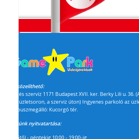
Megközelíthető:
üzlet és szerviz 1171 Budapest XVII. ker. Berky Lili u. 36. (A
felőli üzletsoron, a szerviz úton) Ingyenes parkoló az üzle
BKK buszmegálló: Kucorgó tér.
Üzletünk nyitvatartása:
Hétfőtől - péntekig 10:00 - 19:00-ig