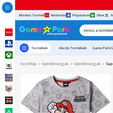
Minden Termék
Nintendo
Playstation
Xbox
A
Termékek
Akciós Termékek
Game Park Ü
Kezdőlap
Ajándéktárgyak
Ajándéktárgyak
Sup