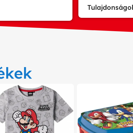
Tulajdonságo
ékek