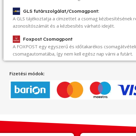
GLS futárszolgálat/Csomagpont:
A GLS tájékoztatja a címzettet a csomag kézbesítésének 
azonosítószámát és a kézbesítés várható idejét.
Foxpost Csomagpont
A FOXPOST egy egyszerű és időtakarékos csomagátvéte
csomagautomatába, így nem kell egész nap várni a futárt.
Fizetési módok: