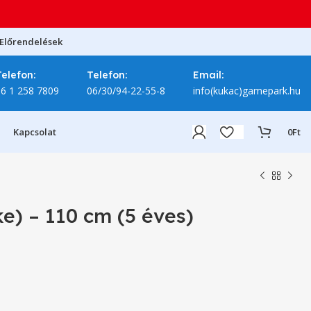
Előrendelések
Telefon:
Telefon:
Email:
06 1 258 7809
06/30/94-22-55-8
info(kukac)gamepark.hu
Kapcsolat
0
Ft
e) – 110 cm (5 éves)