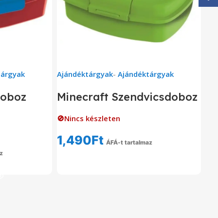
tárgyak
Ajándéktárgyak
-
Ajándéktárgyak
doboz
Minecraft Szendvicsdoboz
🚫Nincs készleten
1,490
Ft
ÁFÁ-t tartalmaz
z
Tovább Olvasom
em