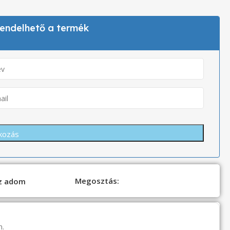
 rendelhető a termék
Megosztás:
oz adom
n.