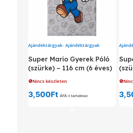
Ajándéktárgyak
-
Ajándéktárgyak
Ajánd
Super Mario Gyerek Póló
Sup
(szürke) – 116 cm (6 éves)
(szü
🚫Nincs készleten
🚫Ninc
3,500
Ft
3,5
ÁFÁ-t tartalmaz
Tovább Olvasom