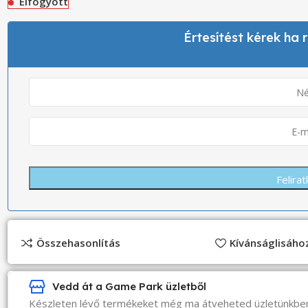
Elfogyott
Értesítést kérek ha
Összehasonlítás
Kívánságlisáh
Vedd át a Game Park üzletből
Készleten lévő termékeket még ma átveheted üzletünkbe