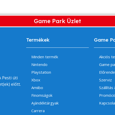
Game Park Üzlet
Termékek
Game P
Minden termék
Akciós t
Nintendo
Game pa
Playstation
Előrende
 Pesti úti
Xbox
Szerviz
t(ek) előtt.
Amiibo
Szállítás
Finomságok
Promóci
Ajándéktárgyak
Kapcsola
Carrera