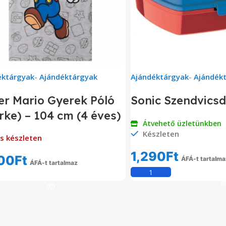
éktárgyak
-
Ajándéktárgyak
Ajándéktárgyak
-
Ajándék
er Mario Gyerek Póló
Sonic Szendvics
rke) – 104 cm (4 éves)
Átvehető üzletünkben
Készleten
s készleten
1,290
Ft
00
Ft
ÁFÁ-t tartalma
ÁFÁ-t tartalmaz
Kosárba Tesz
Tovább Olvasom