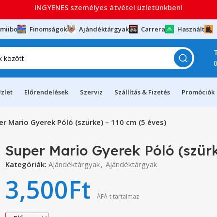
INGYENES személyes átvétel üzletünkben!
miibo
Finomságok
Ajándéktárgyak
Carrera
Használt
zlet
Előrendelések
Szerviz
Szállítás & Fizetés
Promóciók
er Mario Gyerek Póló (szürke) – 110 cm (5 éves)
Super Mario Gyerek Póló (szürk
Kategóriák:
Ajándéktárgyak
,
Ajándéktárgyak
3,500
Ft
ÁFÁ-t tartalmaz