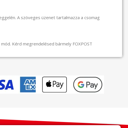
reggelén. A szöveges üzenet tartalmazza a csomag
li mód. Kérd megrendelésed bármely FOXPOST