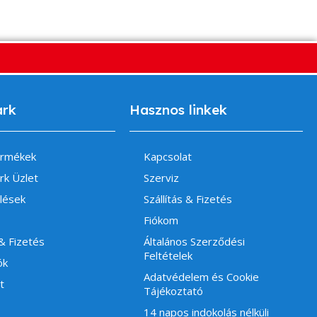
ark
Hasznos linkek
ermékek
Kapcsolat
rk Üzlet
Szerviz
lések
Szállítás & Fizetés
Fiókom
 & Fizetés
Általános Szerződési
Feltételek
ók
Adatvédelem és Cookie
t
Tájékoztató
14 napos indokolás nélküli