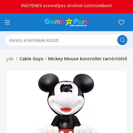
INGYENES személyes átvétel üzletünkben!
tárgyak
Cable Guys – Mickey Mouse kontroller tartó/töltő