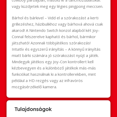
cowboy párbajban, másold le a táncmozdulatokat
vagy küzdjetek meg egy légies pingpong meccsen.
Bárhol és bárkivel – Vidd el a szórakozást a kerti
grillezéshez, házibulikhoz vagy bárhová ahová csak
akarod! A Nintendo Switch konzol alapból két Joy-
Connal felszerelve kapható és bárhol, bármikor
játszható! Azonnali többjátékos szórakozás!
Intuitív és egyszerű irányítás – A könnyű irányítás
miatt bárki számára jó szórakozást nyújt a játék.
Mindegyik játékos egy Joy-Con kontrollert kell
kézbevegyen és a különböző játékok más-más
funkciókat használnak ki a kontrollerekben, mint
például a HD rezgés vagy az infravörös
mozgásérzékelő kamera.
Tulajdonságok