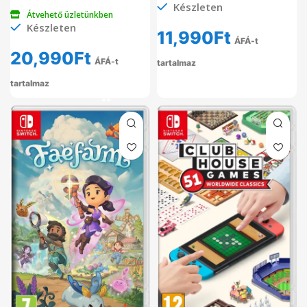
Készleten
Átvehető üzletünkben
Készleten
11,990
Ft
ÁFÁ-t
20,990
Ft
ÁFÁ-t
tartalmaz
tartalmaz