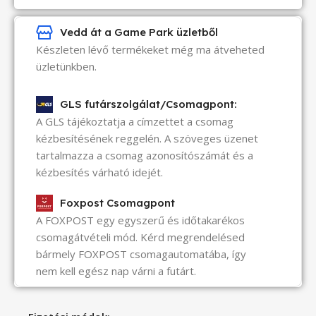
Vedd át a Game Park üzletből
Készleten lévő termékeket még ma átveheted
üzletünkben.
GLS futárszolgálat/Csomagpont:
A GLS tájékoztatja a címzettet a csomag
kézbesítésének reggelén. A szöveges üzenet
tartalmazza a csomag azonosítószámát és a
kézbesítés várható idejét.
Foxpost Csomagpont
A FOXPOST egy egyszerű és időtakarékos
csomagátvételi mód. Kérd megrendelésed
bármely FOXPOST csomagautomatába, így
nem kell egész nap várni a futárt.