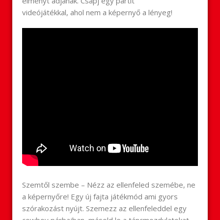
élményt adjanak. Csapj egy partit
videójátékkal, ahol nem a képernyő a lényeg!
Szemtől szembe – Nézz az ellenfeled szemébe, ne
a képernyőre! Egy új fajta játékmód ami gyors
szórakozást nyújt. Szemezz az ellenfeleddel egy