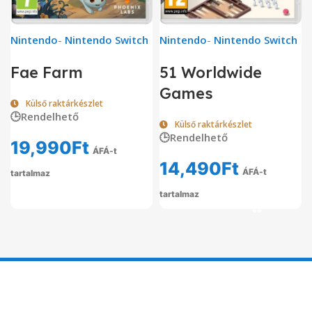
Nintendo
-
Nintendo Switch
Nintendo
-
Nintendo Switch
Fae Farm
51 Worldwide
Games
Külső raktárkészlet
🕒Rendelhető
Külső raktárkészlet
🕒Rendelhető
19,990
Ft
ÁFÁ-t
14,490
Ft
ÁFÁ-t
tartalmaz
tartalmaz