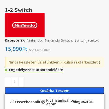
1-2 Switch
Kategóriák:
Nintendo
,
Nintendo Switch
,
Switch játékok
15,990
Ft
ÁFÁ-t tartalmaz
Nincs készleten üzletünkben! ( Külső raktárkészlet )
Engedélyezett utánrendelésre
Kosárba Teszem
Kívánságlisához
Megosztás:
Összehasonlítás
adom