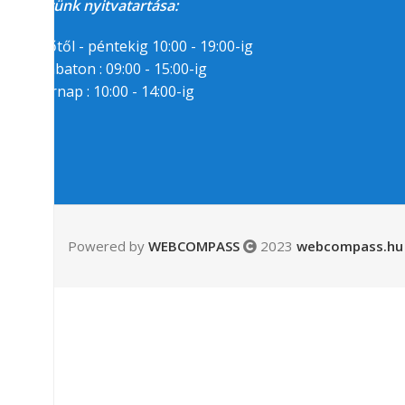
Üzletünk nyitvatartása:
Hétfőtől - péntekig 10:00 - 19:00-ig
Szombaton : 09:00 - 15:00-ig
Vasárnap : 10:00 - 14:00-ig
Segítségre van
szükséged?
06/1/258-7809
06/30/94-22-55-8
Powered by
WEBCOMPASS
2023
webcompass.hu 
Messenger
Email:
info(kukac)gamepark.hu
Kövess minket