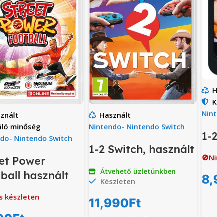
H
K
Nin
znált
Használt
áló minőség
Nintendo
-
Nintendo Switch
1-
ndo
-
Nintendo Switch
1-2 Switch, használt
🚫Ni
et Power
Átvehető üzletünkben
ball használt
8,
Készleten
s készleten
11,990
Ft