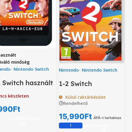
asznált
iváló minőség
tendo
-
Nintendo Switch
Nintendo
-
Nintendo Switch
2 Switch használt
1-2 Switch
ncs készleten
Külső raktárkészlet
🕒Rendelhető
990
Ft
15,990
Ft
Tovább Olvasom
ÁFÁ-t tartalmaz
Kosárba Teszem