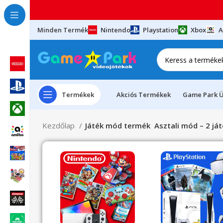
Minden Termék
Nintendo
Playstation
Xbox
A
Termékek
Akciós Termékek
Game Park Ü
Kezdőlap
Játék mód termék
Asztali mód – 2 já