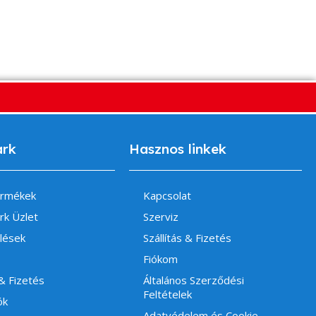
ark
Hasznos linkek
ermékek
Kapcsolat
rk Üzlet
Szerviz
lések
Szállítás & Fizetés
Fiókom
 & Fizetés
Általános Szerződési
Feltételek
ók
Adatvédelem és Cookie