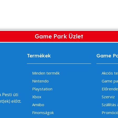
Game Park Üzlet
Termékek
Game P
Minden termék
Akciós t
Nintendo
Game pa
Playstation
Előrende
 Pesti úti
Xbox
Szerviz
t(ek) előtt.
Amiibo
Szállítás
Finomságok
Promóci