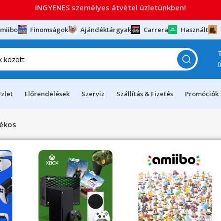
INGYENES személyes átvétel üzletünkben!
miibo
Finomságok
Ajándéktárgyak
Carrera
Használt
zlet
Előrendelések
Szerviz
Szállítás & Fizetés
Promóciók
tékos