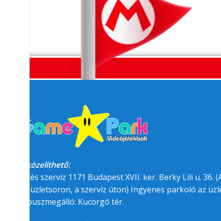
Megközelíthető:
üzlet és szerviz 1171 Budapest XVII. ker. Berky Lili u. 36. (A
felőli üzletsoron, a szerviz úton) Ingyenes parkoló az üzle
BKK buszmegálló: Kucorgó tér.