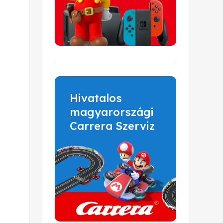
Hivatalos
magyarországi
Carrera Szerviz