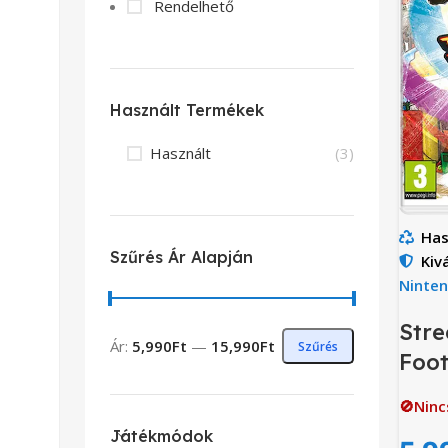
Rendelhető
Használt Termékek
Használt
(3)
Has
Szűrés Ár Alapján
Kiv
Ninte
Stre
Ár:
5,990Ft
—
15,990Ft
Szűrés
Foot
🚫Ninc
Játékmódok