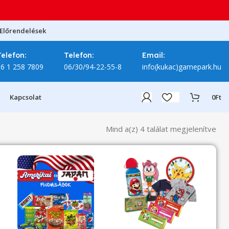
Előrendelések
Telefon:
Telefon:
Email:
06 1 258 7809
06/30/94-22-55-8
info(kukac)gamepark.hu
Kapcsolat
0
Ft
Mind a(z) 4 találat megjelenítve