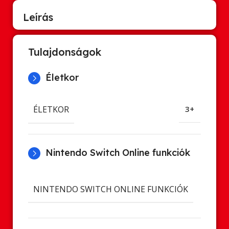
Leírás
Tulajdonságok
Életkor
ÉLETKOR
3+
Nintendo Switch Online funkciók
Cl
NINTENDO SWITCH ONLINE FUNKCIÓK
ment