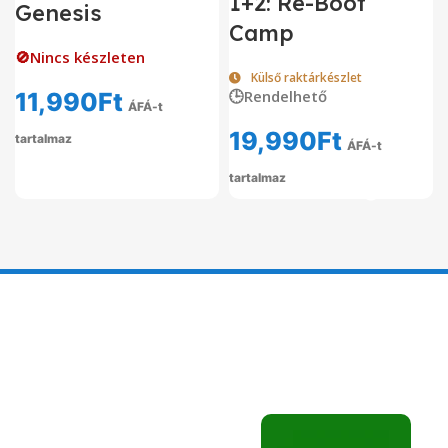
1+2: Re-Boot
Genesis
Camp
🚫Nincs készleten
Külső raktárkészlet
🕒Rendelhető
11,990
Ft
ÁFÁ-t
19,990
Ft
tartalmaz
ÁFÁ-t
tartalmaz