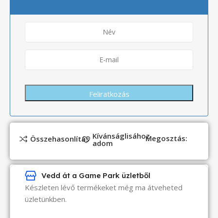
Kívánságlisához
Megosztás:
Összehasonlítás
adom
Vedd át a Game Park üzletből
Készleten lévő termékeket még ma átveheted
üzletünkben.