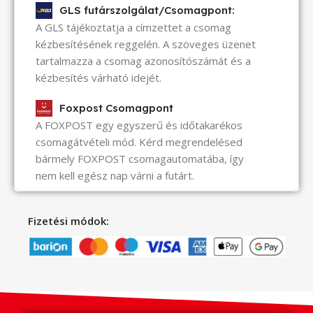
GLS futárszolgálat/Csomagpont:
A GLS tájékoztatja a címzettet a csomag
kézbesítésének reggelén. A szöveges üzenet
tartalmazza a csomag azonosítószámát és a
kézbesítés várható idejét.
Foxpost Csomagpont
A FOXPOST egy egyszerű és időtakarékos
csomagátvételi mód. Kérd megrendelésed
bármely FOXPOST csomagautomatába, így
nem kell egész nap várni a futárt.
Fizetési módok: