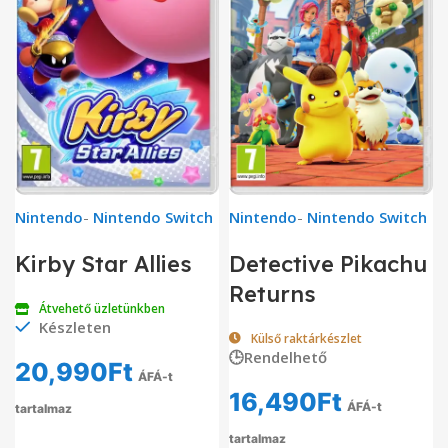
Nintendo
-
Nintendo Switch
Nintendo
-
Nintendo Switch
Detective Pikachu
Kirby Star Allies
Returns
Átvehető üzletünkben
Készleten
Külső raktárkészlet
🕒Rendelhető
20,990
Ft
ÁFÁ-t
16,490
Ft
ÁFÁ-t
tartalmaz
tartalmaz