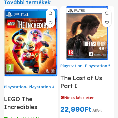
További termékek
Playstation
-
Playstation 5
The Last of Us
Part I
Playstation
-
Playstation 4
🚫Nincs készleten
LEGO The
Incredibles
22,990
Ft
ÁFÁ-t