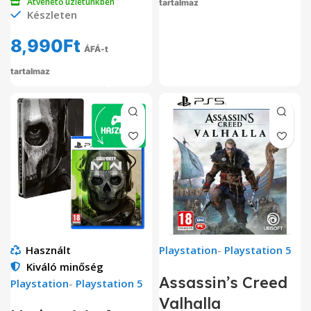
Átvehető üzletünkben
tartalmaz
Készleten
8,990
Ft
ÁFÁ-t
tartalmaz
Használt
Playstation
-
Playstation 5
Kiváló minőség
Assassin’s Creed
Playstation
-
Playstation 5
Valhalla