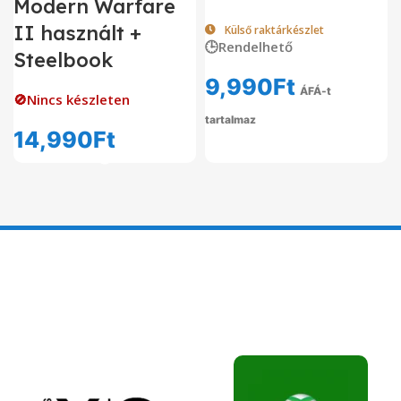
Modern Warfare
II használt +
Külső raktárkészlet
🕒Rendelhető
Steelbook
9,990
Ft
ÁFÁ-t
🚫Nincs készleten
tartalmaz
14,990
Ft