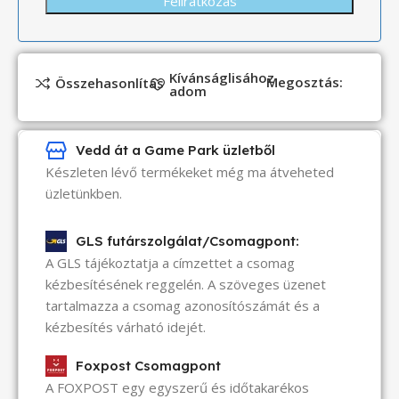
Kívánságlisához
Megosztás:
Összehasonlítás
adom
Vedd át a Game Park üzletből
Készleten lévő termékeket még ma átveheted
üzletünkben.
GLS futárszolgálat/Csomagpont:
A GLS tájékoztatja a címzettet a csomag
kézbesítésének reggelén. A szöveges üzenet
tartalmazza a csomag azonosítószámát és a
kézbesítés várható idejét.
Foxpost Csomagpont
A FOXPOST egy egyszerű és időtakarékos