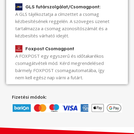
GLS futárszolgálat/Csomagpont:
A GLS tájékoztatja a címzettet a csomag
kézbesítésének reggelén. A szöveges üzenet
tartalmazza a csomag azonosítószámát és a
kézbesítés várható idejét.
Foxpost Csomagpont
A FOXPOST egy egyszerű és időtakarékos
csomagátvételi mód. Kérd megrendelésed
bármely FOXPOST csomagautomatába, így
nem kell egész nap várni a futárt.
Fizetési módok: