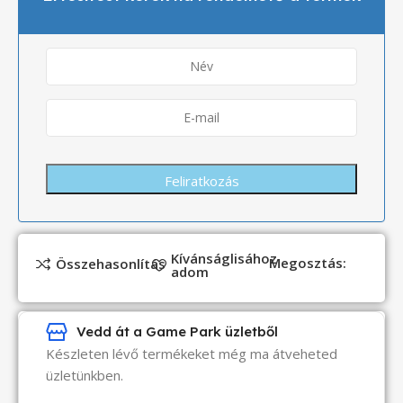
Kívánságlisához
Megosztás:
Összehasonlítás
adom
Vedd át a Game Park üzletből
Készleten lévő termékeket még ma átveheted
üzletünkben.