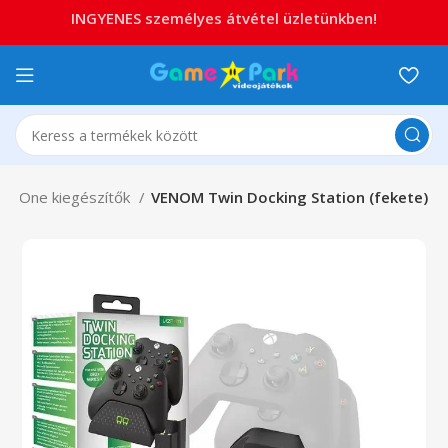
INGYENES személyes átvétel üzletünkben!
ox One kiegészítők
VENOM Twin Docking Station (fekete)