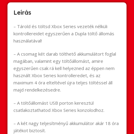
Leírás
– Tárold és töltsd Xbox Series vezeték nélküli
kontrollereidet egyszerűen a Dupla töltő állomás
használatával!
– A csomag két darab tölthető akkumulátort foglal
magában, valamint egy töltőállomást, amire
egyszerűen csak rá kell helyezned az éppen nem
használt Xbox Series kontrolleredet, és az
maximum 4 óra elteltével újra teljes töltéssel áll
majd rendelkezésedre.
– A töltőállomást USB porton keresztül
csatlakoztathatod Xbox Series konzolodhoz.
– A két nagy teljesítményű akkumulátor akár 18 óra
játékot biztosít.