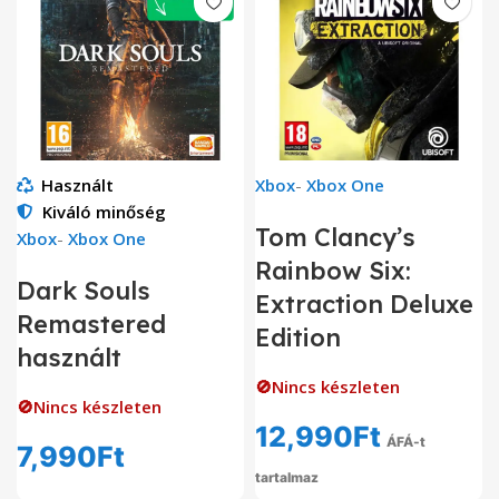
Használt
Xbox
-
Xbox One
Kiváló minőség
Tom Clancy’s
Xbox
-
Xbox One
Rainbow Six:
Dark Souls
Extraction Deluxe
Remastered
Edition
használt
🚫Nincs készleten
🚫Nincs készleten
12,990
Ft
ÁFÁ-t
7,990
Ft
tartalmaz