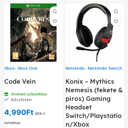
Xbox
-
Xbox One
Nintendo
-
Nintendo Switch
Code Vein
Konix – Mythics
Nemesis (fekete &
Átvehető üzletünkben
piros) Gaming
Készleten
Headset
4,990
Ft
ÁFÁ-t
Switch/Playstatio
n/Xbox
tartalmaz