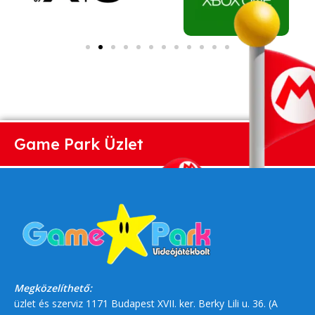
Game Park Üzlet
Megközelíthető:
üzlet és szerviz 1171 Budapest XVII. ker. Berky Lili u. 36. (A