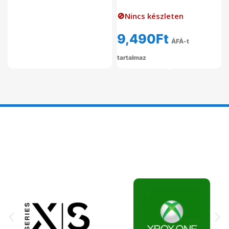
🚫Nincs készleten
9,490
Ft
ÁFÁ-t
tartalmaz