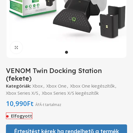
Click to enlarge
VENOM Twin Docking Station
(fekete)
Kategóriák:
Xbox
,
Xbox One
,
Xbox One kiegészítők
,
Xbox Series X/S
,
Xbox Series X/S kiegészítők
10,990
Ft
ÁFÁ-t tartalmaz
Elfogyott
Értesítést kérek ha rendelhető a termék