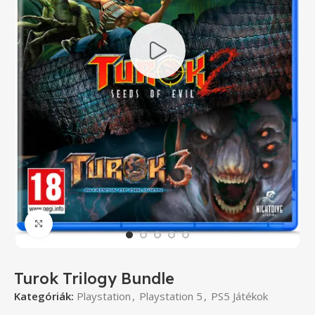
Click to enlarge
Turok Trilogy Bundle
Kategóriák:
Playstation
,
Playstation 5
,
PS5 Játékok