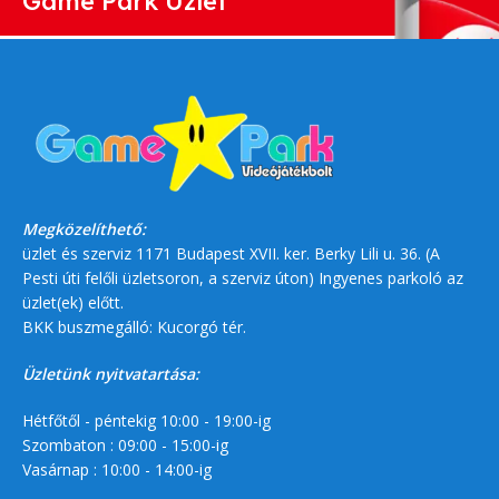
Game Park Üzlet
Megközelíthető:
üzlet és szerviz 1171 Budapest XVII. ker. Berky Lili u. 36. (A
Pesti úti felőli üzletsoron, a szerviz úton) Ingyenes parkoló az
üzlet(ek) előtt.
BKK buszmegálló: Kucorgó tér.
Üzletünk nyitvatartása:
Hétfőtől - péntekig 10:00 - 19:00-ig
Szombaton : 09:00 - 15:00-ig
Vasárnap : 10:00 - 14:00-ig