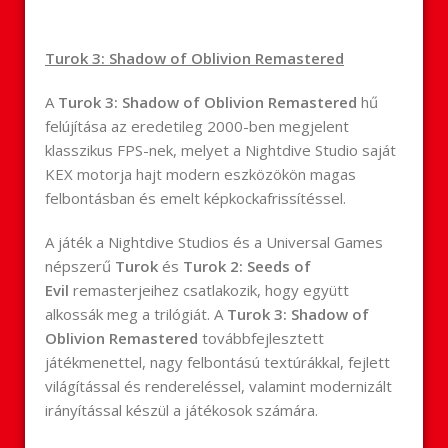
Turok 3: Shadow of Oblivion Remastered
A
Turok 3: Shadow of Oblivion Remastered
hű
felújítása az eredetileg 2000-ben megjelent
klasszikus FPS-nek, melyet a Nightdive Studio saját
KEX motorja hajt modern eszközökön magas
felbontásban és emelt képkockafrissítéssel.
A játék a Nightdive Studios és a Universal Games
népszerű
Turok
és
Turok 2: Seeds of
Evil
remasterjeihez csatlakozik, hogy együtt
alkossák meg a trilógiát. A
Turok 3: Shadow of
Oblivion Remastered
továbbfejlesztett
játékmenettel, nagy felbontású textúrákkal, fejlett
világítással és rendereléssel, valamint modernizált
irányítással készül a játékosok számára.