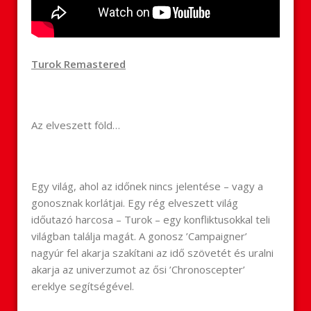
Turok Remastered
Az elveszett föld…
Egy világ, ahol az időnek nincs jelentése – vagy a
gonosznak korlátjai. Egy rég elveszett világ
időutazó harcosa – Turok – egy konfliktusokkal teli
világban találja magát. A gonosz ’Campaigner’
nagyúr fel akarja szakítani az idő szövetét és uralni
akarja az univerzumot az ősi ’Chronoscepter’
ereklye segítségével.