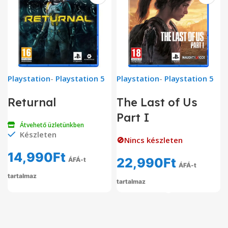
Playstation
-
Playstation 5
Playstation
-
Playstation 5
Returnal
The Last of Us
Part I
Átvehető üzletünkben
Készleten
🚫Nincs készleten
14,990
Ft
22,990
Ft
ÁFÁ-t
ÁFÁ-t
tartalmaz
tartalmaz