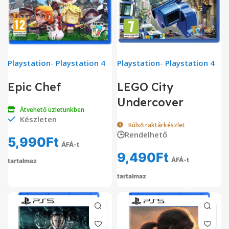
Playstation
-
Playstation 4
Playstation
-
Playstation 4
Epic Chef
LEGO City
Undercover
Átvehető üzletünkben
Készleten
Külső raktárkészlet
🕒Rendelhető
5,990
Ft
ÁFÁ-t
9,490
Ft
ÁFÁ-t
tartalmaz
tartalmaz