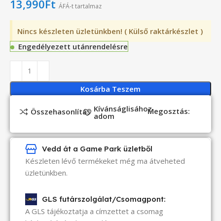
13,990
Ft
ÁFÁ-t tartalmaz
Nincs készleten üzletünkben! ( Külső raktárkészlet )
Engedélyezett utánrendelésre
Kosárba Teszem
Kívánságlisához
Megosztás:
Összehasonlítás
adom
Vedd át a Game Park üzletből
Készleten lévő termékeket még ma átveheted
üzletünkben.
GLS futárszolgálat/Csomagpont:
A GLS tájékoztatja a címzettet a csomag