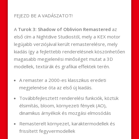
FEJEZD BE A VADÁSZATOT!
A
Turok 3: Shadow of Oblivion Remastered
az
első cím a Nightdive Studiostól, mely a KEX motor
legújabb verziójával került remasterelésre, mely
kiadás így a fejlettebb renderelésnek köszönhetően
magasabb megjelenési minőséget mutat a 3D
modellek, textúrák és grafikai effektek terén.
A remaster a 2000-es klasszikus eredeti
megjelenése óta az első új kiadás.
Továbbfejlesztett renderelési funkciók, köztük
élsimítás, bloom, környezeti fények (AO),
dinamikus árnyékok és mozgási elmosódás
Remasterelt környezet, karaktermodellek és
frissített fegyvermodellek