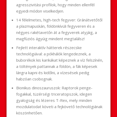
agresszivitási profilok, hogy minden ellenfél
egyedi módon viselkedjen.
14 félelmetes, high-tech fegyver: Gránátvetőtől
a plazmapuskán, földönkívüli fegyveren és a
négyes rakétavetőn át a fegyverek atyjáig, a
magfúziós ágyúig mindent megtalálsz!
Fejlett interaktív hátterek részecske
technológiával: a pókhálók lengedeznek, a
buborékok kis karikákat képeznek a víz felszínén,
a töltények pattannak a földön, a fák képesek
lángra kapni és kidőlni, a vízesések pedig
habzóan csobognak.
Bionikus dinoszauruszok: Raptorok penge-
fogakkal, tüzérségi triceratopszok, idegen
gyalogság és lézeres T-Rex, mely minden
mozdulatodat követi a fejkövető technológiának
köszönhetően.