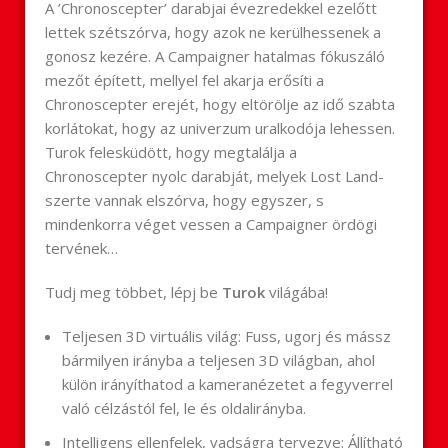
A ’Chronoscepter’ darabjai évezredekkel ezelőtt
lettek szétszórva, hogy azok ne kerülhessenek a
gonosz kezére. A Campaigner hatalmas fókuszáló
mezőt épített, mellyel fel akarja erősíti a
Chronoscepter erejét, hogy eltörölje az idő szabta
korlátokat, hogy az univerzum uralkodója lehessen.
Turok felesküdött, hogy megtalálja a
Chronoscepter nyolc darabját, melyek Lost Land-
szerte vannak elszórva, hogy egyszer, s
mindenkorra véget vessen a Campaigner ördögi
tervének…
Tudj meg többet, lépj be
Turok
világába!
Teljesen 3D virtuális világ: Fuss, ugorj és mássz
bármilyen irányba a teljesen 3D világban, ahol
külön irányíthatod a kameranézetet a fegyverrel
való célzástól fel, le és oldalirányba.
Intelligens ellenfelek, vadságra tervezve: Állítható