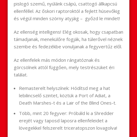
pislogó szemű, nyúlánk csápú, csattogó állkapcsú
ellenféllel. Az őskori raptoroktól a fejlett húsevőkig
és végül minden szörny atyjáig – győzd le mindet!
Az ellenség intelligens! Elég okosak, hogy csapatban
támadjanak, menekülőre fogják, ha túlerővel néznek
szembe és fedezékbe vonuljanak a fegyvertűz elől.
Az ellenfelek más módon rángatóznak és
görcsölnek attól függően, mely testrészüket éri
találat.
Remasterelt helyszínek: Hódítsd meg a hat
lebilincselő szintet, köztük a Port of Adiat, a
Death Marshes-t és a Lair of the Blind Ones-t.
Több, mint 20 fegyver: Próbáld ki a Shredder
erejét vagy taposd laposra ellenfeleidet a
lövegekkel felszerelt triceratopszon lovagolva!