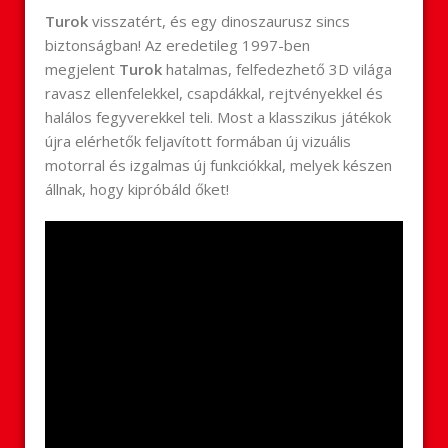
Turok
visszatért, és egy dinoszaurusz sincs
biztonságban! Az eredetileg 1997-ben
megjelent
Turok
hatalmas, felfedezhető 3D világa
ravasz ellenfelekkel, csapdákkal, rejtvényekkel és
halálos fegyverekkel teli. Most a klasszikus játékok
újra elérhetők feljavított formában új vizuális
motorral és izgalmas új funkciókkal, melyek készen
állnak, hogy kipróbáld őket!