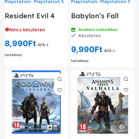
Playstation
-
Playstation 5
Playstation
-
Playstation 5
Resident Evil 4
Babylon’s Fall
🚫Nincs készleten
Átvehető üzletünkben
Készleten
8,990
Ft
ÁFÁ-t
9,990
Ft
ÁFÁ-t
tartalmaz
tartalmaz