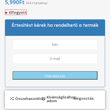
5,990
Ft
ÁFÁ-t tartalmaz
Elfogyott
Értesítést kérek ha rendelhető a termék
Kívánságlisához
Megosztás:
Összehasonlítás
adom