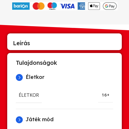
Leírás
Tulajdonságok
Életkor
ÉLETKOR
16+
Játék mód