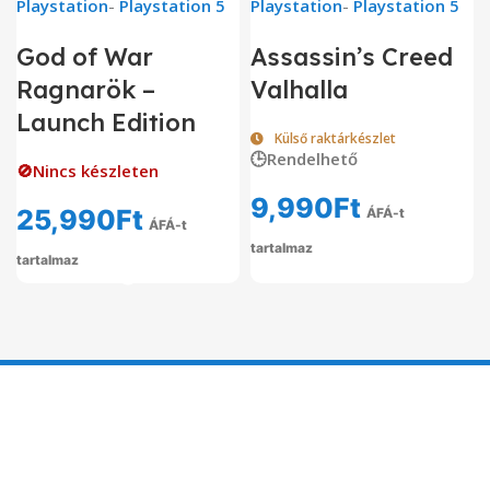
Playstation
-
Playstation 5
Playstation
-
Playstation 5
God of War
Assassin’s Creed
Ragnarök –
Valhalla
Launch Edition
Külső raktárkészlet
🕒Rendelhető
🚫Nincs készleten
9,990
Ft
25,990
Ft
ÁFÁ-t
ÁFÁ-t
tartalmaz
tartalmaz