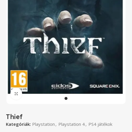
Click to enlarge
Thief
Kategóriák:
Playstation
,
Playstation 4
,
PS4 játékok