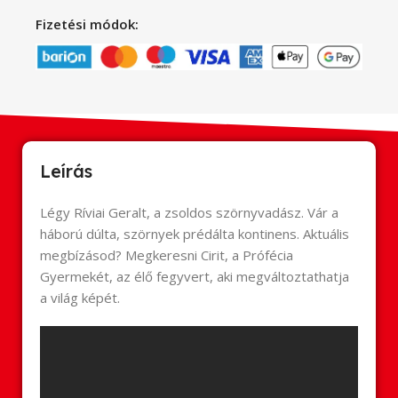
Fizetési módok:
Leírás
Légy Ríviai Geralt, a zsoldos szörnyvadász. Vár a
háború dúlta, szörnyek prédálta kontinens. Aktuális
megbízásod? Megkeresni Cirit, a Prófécia
Gyermekét, az élő fegyvert, aki megváltoztathatja
a világ képét.