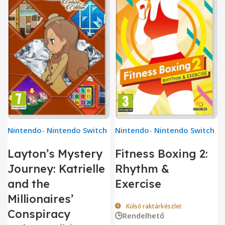
Nintendo
-
Nintendo Switch
Nintendo
-
Nintendo Switch
Layton’s Mystery
Fitness Boxing 2:
Journey: Katrielle
Rhythm &
and the
Exercise
Millionaires’
Külső raktárkészlet
Conspiracy
🕒Rendelhető