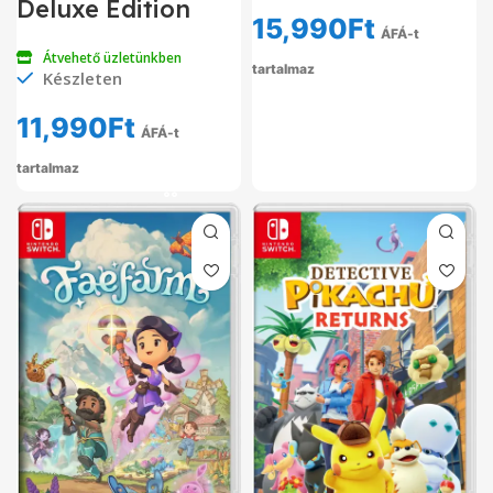
Deluxe Edition
15,990
Ft
ÁFÁ-t
Átvehető üzletünkben
tartalmaz
Készleten
11,990
Ft
ÁFÁ-t
tartalmaz