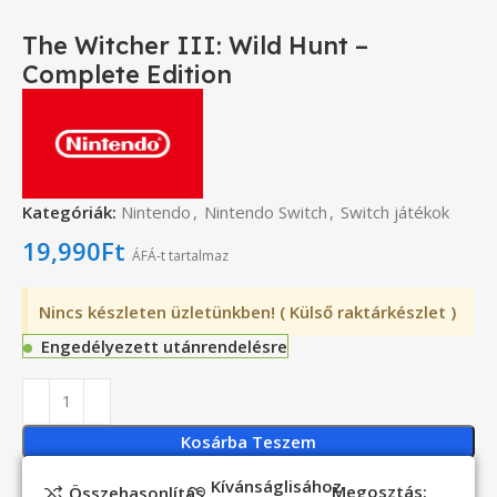
The Witcher III: Wild Hunt –
Complete Edition
Kategóriák:
Nintendo
,
Nintendo Switch
,
Switch játékok
19,990
Ft
ÁFÁ-t tartalmaz
Nincs készleten üzletünkben! ( Külső raktárkészlet )
Engedélyezett utánrendelésre
Kosárba Teszem
Kívánságlisához
Megosztás:
Összehasonlítás