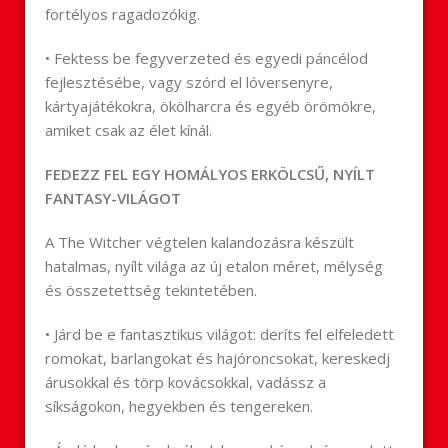
fortélyos ragadozókig.
• Fektess be fegyverzeted és egyedi páncélod
fejlesztésébe, vagy szórd el lóversenyre,
kártyajátékokra, ökölharcra és egyéb örömökre,
amiket csak az élet kínál.
FEDEZZ FEL EGY HOMÁLYOS ERKÖLCSŰ, NYÍLT
FANTASY-VILÁGOT
A The Witcher végtelen kalandozásra készült
hatalmas, nyílt világa az új etalon méret, mélység
és összetettség tekintetében.
• Járd be e fantasztikus világot: deríts fel elfeledett
romokat, barlangokat és hajóroncsokat, kereskedj
árusokkal és törp kovácsokkal, vadássz a
síkságokon, hegyekben és tengereken.