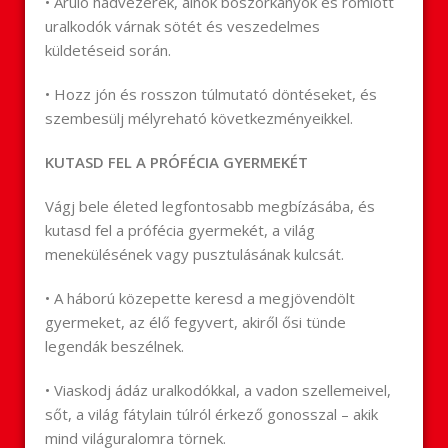
• Áruló hadvezérek, álnok boszorkányok és romlott
uralkodók várnak sötét és veszedelmes
küldetéseid során.
• Hozz jón és rosszon túlmutató döntéseket, és
szembesülj mélyreható következményeikkel.
KUTASD FEL A PRÓFÉCIA GYERMEKÉT
Vágj bele életed legfontosabb megbízásába, és
kutasd fel a prófécia gyermekét, a világ
menekülésének vagy pusztulásának kulcsát.
• A háború közepette keresd a megjövendölt
gyermeket, az élő fegyvert, akiről ősi tünde
legendák beszélnek.
• Viaskodj ádáz uralkodókkal, a vadon szellemeivel,
sőt, a világ fátylain túlról érkező gonosszal – akik
mind világuralomra törnek.