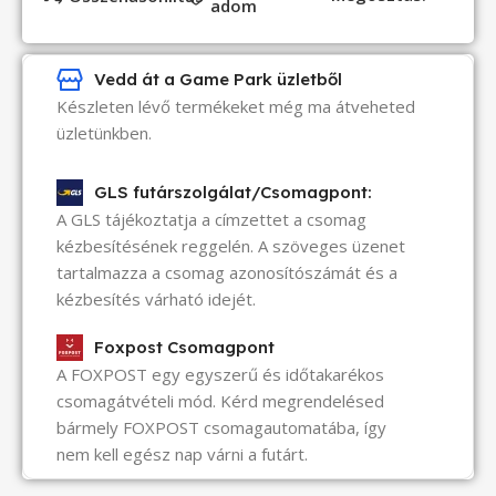
adom
Vedd át a Game Park üzletből
Készleten lévő termékeket még ma átveheted
üzletünkben.
GLS futárszolgálat/Csomagpont:
A GLS tájékoztatja a címzettet a csomag
kézbesítésének reggelén. A szöveges üzenet
tartalmazza a csomag azonosítószámát és a
kézbesítés várható idejét.
Foxpost Csomagpont
A FOXPOST egy egyszerű és időtakarékos
csomagátvételi mód. Kérd megrendelésed
bármely FOXPOST csomagautomatába, így
nem kell egész nap várni a futárt.