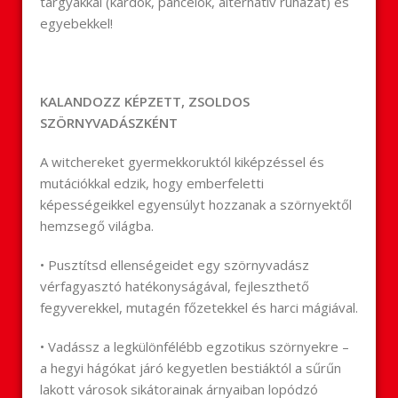
tárgyakkal (kardok, páncélok, alternatív ruházat) és
egyebekkel!
KALANDOZZ KÉPZETT, ZSOLDOS
SZÖRNYVADÁSZKÉNT
A witchereket gyermekkoruktól kiképzéssel és
mutációkkal edzik, hogy emberfeletti
képességeikkel egyensúlyt hozzanak a szörnyektől
hemzsegő világba.
• Pusztítsd ellenségeidet egy szörnyvadász
vérfagyasztó hatékonyságával, fejleszthető
fegyverekkel, mutagén főzetekkel és harci mágiával.
• Vadássz a legkülönfélébb egzotikus szörnyekre –
a hegyi hágókat járó kegyetlen bestiáktól a sűrűn
lakott városok sikátorainak árnyaiban lopódzó