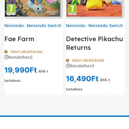
Nintendo
-
Nintendo Switch
Nintendo
-
Nintendo Switch
Fae Farm
Detective Pikachu
Returns
Külső raktárkészlet
🕒Rendelhető
Külső raktárkészlet
🕒Rendelhető
19,990
Ft
ÁFÁ-t
16,490
Ft
ÁFÁ-t
tartalmaz
tartalmaz