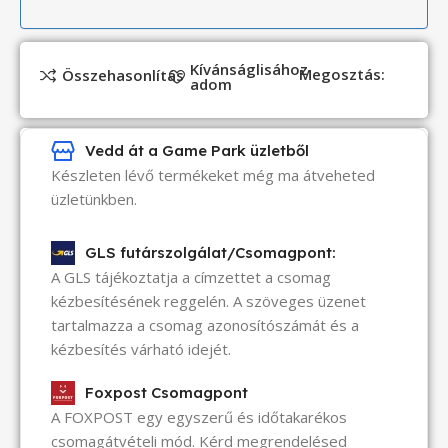
Kívánságlisához
Megosztás:
Összehasonlítás
adom
Vedd át a Game Park üzletből
Készleten lévő termékeket még ma átveheted
üzletünkben.
GLS futárszolgálat/Csomagpont:
A GLS tájékoztatja a címzettet a csomag
kézbesítésének reggelén. A szöveges üzenet
tartalmazza a csomag azonosítószámát és a
kézbesítés várható idejét.
Foxpost Csomagpont
A FOXPOST egy egyszerű és időtakarékos
csomagátvételi mód. Kérd megrendelésed