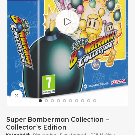
Click to enlarge
Super Bomberman Collection –
Collector’s Edition
Kategóriák:
Playstation
,
Playstation 5
,
PS5 Játékok