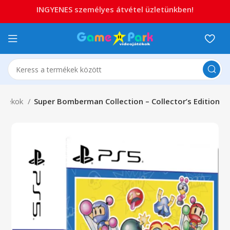
INGYENES személyes átvétel üzletünkben!
Játékok
Super Bomberman Collection – Collector’s Edition