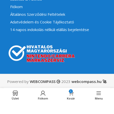
Fiókom
Általános Szerződési Feltételek
Adatvédelem és Cookie Tájékoztató
14 napos indokolás nélküli elállás bejelentése
Powered by
WEBCOMPASS
2023
webcompass.hu 🚀
.
28,990
Ft
Super Bomberman
0
Collection – Collector’s
ÁFÁ-t
Elfogyott
Edition
Üzlet
Fiókom
Kosár
Menu
tartalmaz