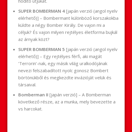
hódító útjukat.
SUPER BOMBERMAN 4
[japán verzió (angol nyelv
elérhető)] – Bombermant különböző korszakokba
küldte a négy Bomber Király. De vajon mi a
céljuk? És vajon milyen rejtélyes életforma bujkál
az árnyak közt?
SUPER BOMBERMAN 5
[japán verzió (angol nyelv
elérhető)] – Egy rejtélyes férfi, aki magát
’Terrorin’-nak, egy másik világ uralkodójának
nevezi felszabadított nyolc gonosz Bombert
börtönükből és megkezdte invázióját velük és
társaival.
Bomberman II
[japán verzió] – A Bomberman
következő része, az a munka, mely bevezette a
vs harcokat.