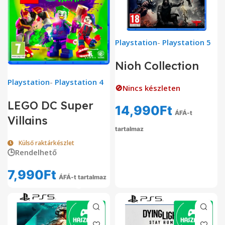
Playstation
-
Playstation 5
Nioh Collection
Playstation
-
Playstation 4
🚫Nincs készleten
LEGO DC Super
14,990
Ft
ÁFÁ-t
Villains
tartalmaz
Külső raktárkészlet
🕒Rendelhető
7,990
Ft
ÁFÁ-t tartalmaz