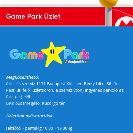
Game Park Üzlet
Megközelíthető:
üzlet és szerviz 1171 Budapest XVII. ker. Berky Lili u. 36. (A
Pesti úti felőli üzletsoron, a szerviz úton) Ingyenes parkoló az
üzlet(ek) előtt.
BKK buszmegálló: Kucorgó tér.
Üzletünk nyitvatartása:
Hétfőtől - péntekig 10:00 - 19:00-ig