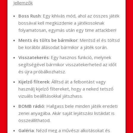
Jellemzők
Boss Rush
: Egy kihívás mód, ahol az összes játék
bossával kell megküzdenie a játékosoknak
folyamatosan, egymás után egy time attackben!
Ments és tölts be bármikor
: Mentsd el és töltsd
be korábbi állásodat bármikor a játék során.
Visszatekerés
: Egy hasznos funkció, melynek
segítségével bármikor visszatekerheted az időt
és újra próbálkozhatsz.
Kijelző filterek
: Állítsd át a felbontást vagy
használj kijelző filtereket, hogy a neked tetsző
vizuális beállításokkal játszhass.
BOMB rádió
: Hallgass bele minden játék eredeti
zenei anyagába. Akár saját lejátszási listáidat is
összeállíthatod.
Galéria
: Nézd meg a művészi alkotásokat és