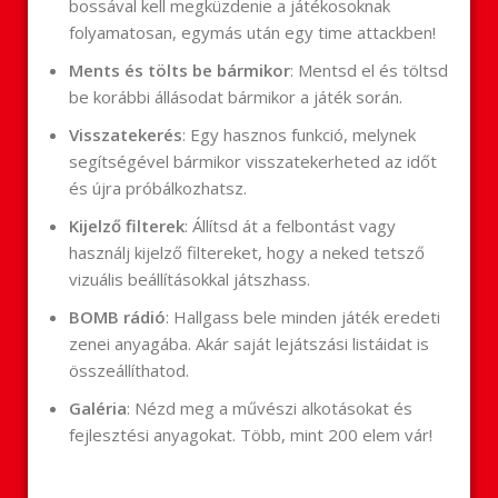
bossával kell megküzdenie a játékosoknak
folyamatosan, egymás után egy time attackben!
Ments és tölts be bármikor
: Mentsd el és töltsd
be korábbi állásodat bármikor a játék során.
Visszatekerés
: Egy hasznos funkció, melynek
segítségével bármikor visszatekerheted az időt
és újra próbálkozhatsz.
Kijelző filterek
: Állítsd át a felbontást vagy
használj kijelző filtereket, hogy a neked tetsző
vizuális beállításokkal játszhass.
BOMB rádió
: Hallgass bele minden játék eredeti
zenei anyagába. Akár saját lejátszási listáidat is
összeállíthatod.
Galéria
: Nézd meg a művészi alkotásokat és
fejlesztési anyagokat. Több, mint 200 elem vár!