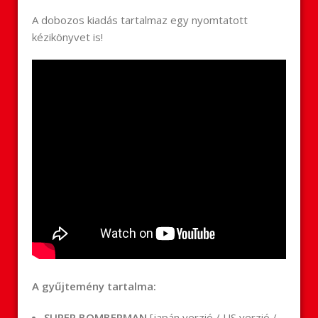
A dobozos kiadás tartalmaz egy nyomtatott
kézikönyvet is!
A gyűjtemény tartalma:
SUPER BOMBERMAN
[japán verzió / US verzió /