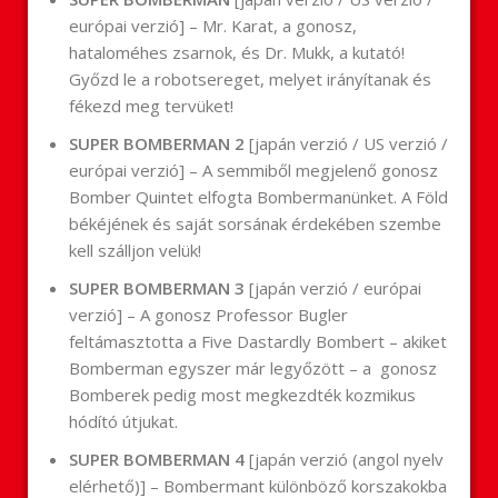
európai verzió] – Mr. Karat, a gonosz,
hataloméhes zsarnok, és Dr. Mukk, a kutató!
Győzd le a robotsereget, melyet irányítanak és
fékezd meg tervüket!
SUPER BOMBERMAN 2
[japán verzió / US verzió /
európai verzió] – A semmiből megjelenő gonosz
Bomber Quintet elfogta Bombermanünket. A Föld
békéjének és saját sorsának érdekében szembe
kell szálljon velük!
SUPER BOMBERMAN 3
[japán verzió / európai
verzió] – A gonosz Professor Bugler
feltámasztotta a Five Dastardly Bombert – akiket
Bomberman egyszer már legyőzött – a gonosz
Bomberek pedig most megkezdték kozmikus
hódító útjukat.
SUPER BOMBERMAN 4
[japán verzió (angol nyelv
elérhető)] – Bombermant különböző korszakokba