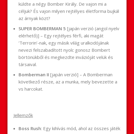
küldte a négy Bomber Király. De vajon mi a
céljuk? És vajon milyen rejtélyes életforma bujkál
az árnyak közt?
SUPER BOMBERMAN 5
[japán verzió (angol nyelv
elérhető)] – Egy rejtélyes férfi, aki magát
’Terrorin’-nak, egy másik világ uralkodójának
nevezi felszabadított nyolc gonosz Bombert
börtönükből és megkezdte invázióját velük és
társaival.
Bomberman II
[japán verzió] – A Bomberman
következő része, az a munka, mely bevezette a
vs harcokat.
Jellemzők
Boss Rush
: Egy kihívás mód, ahol az összes játék