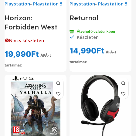
Playstation
-
Playstation 5
Playstation
-
Playstation 5
Horizon:
Returnal
Forbidden West
Átvehető üzletünkben
Készleten
🚫Nincs készleten
14,990
Ft
19,990
Ft
ÁFÁ-t
ÁFÁ-t
tartalmaz
tartalmaz