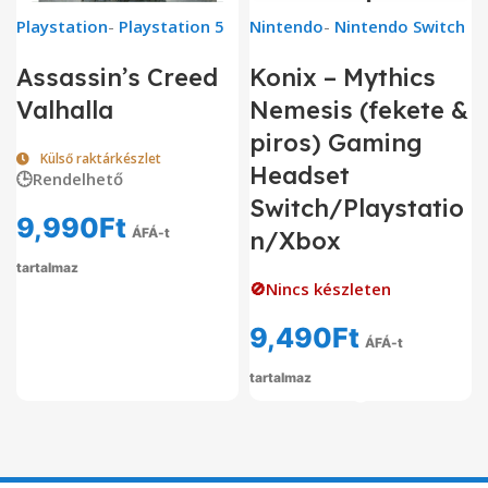
Playstation
-
Playstation 5
Nintendo
-
Nintendo Switch
Assassin’s Creed
Konix – Mythics
Valhalla
Nemesis (fekete &
piros) Gaming
Külső raktárkészlet
Headset
🕒Rendelhető
Switch/Playstatio
9,990
Ft
ÁFÁ-t
n/Xbox
tartalmaz
🚫Nincs készleten
9,490
Ft
ÁFÁ-t
tartalmaz