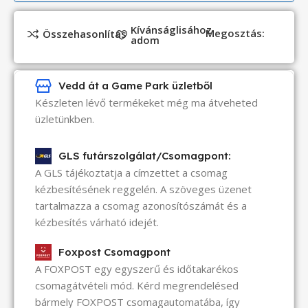
Kívánságlisához
Megosztás:
Összehasonlítás
adom
Vedd át a Game Park üzletből
Készleten lévő termékeket még ma átveheted
üzletünkben.
GLS futárszolgálat/Csomagpont:
A GLS tájékoztatja a címzettet a csomag
kézbesítésének reggelén. A szöveges üzenet
tartalmazza a csomag azonosítószámát és a
kézbesítés várható idejét.
Foxpost Csomagpont
A FOXPOST egy egyszerű és időtakarékos
csomagátvételi mód. Kérd megrendelésed
bármely FOXPOST csomagautomatába, így