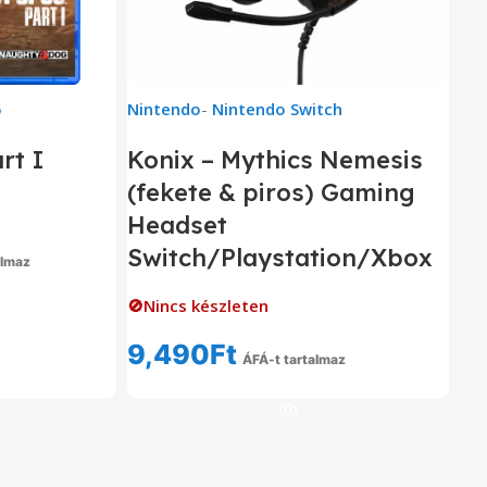
5
Nintendo
-
Nintendo Switch
rt I
Konix – Mythics Nemesis
(fekete & piros) Gaming
Headset
Switch/Playstation/Xbox
almaz
om
🚫Nincs készleten
9,490
Ft
ÁFÁ-t tartalmaz
Tovább Olvasom