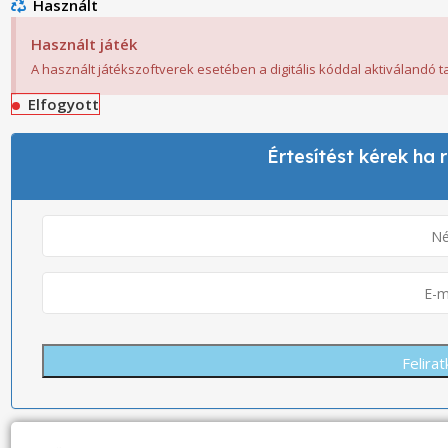
Használt
Használt játék
A használt játékszoftverek esetében a digitális kóddal aktiválandó 
Elfogyott
Értesítést kérek ha