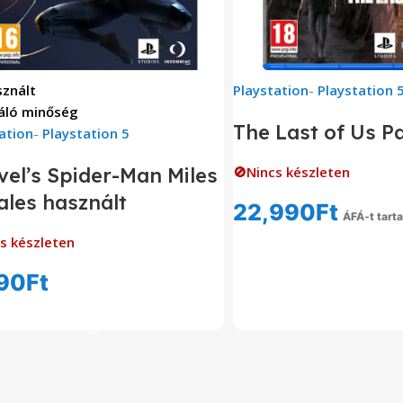
znált
Playstation
-
Playstation 
áló minőség
The Last of Us Pa
ation
-
Playstation 5
el’s Spider-Man Miles
🚫Nincs készleten
les használt
22,990
Ft
ÁFÁ-t tart
Tovább Olvas
s készleten
90
Ft
Tovább Olvasom