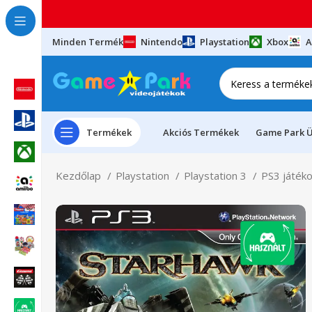
Minden Termék
Nintendo
Playstation
Xbox
A
Termékek
Akciós Termékek
Game Park Ü
Kezdőlap
Playstation
Playstation 3
PS3 játék