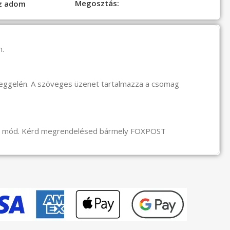
Megosztás:
oz adom
n.
reggelén. A szöveges üzenet tartalmazza a csomag
li mód. Kérd megrendelésed bármely FOXPOST