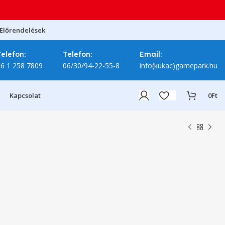
Előrendelések
Telefon:
Telefon:
Email:
06 1 258 7809
06/30/94-22-55-8
info(kukac)gamepark.hu
Kapcsolat
0
Ft