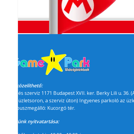
Megközelíthető:
üzlet és szerviz 1171 Budapest XVII. ker. Berky Lili u. 36. (A
felőli üzletsoron, a szerviz úton) Ingyenes parkoló az üzle
BKK buszmegálló: Kucorgó tér.
Üzletünk nyitvatartása: