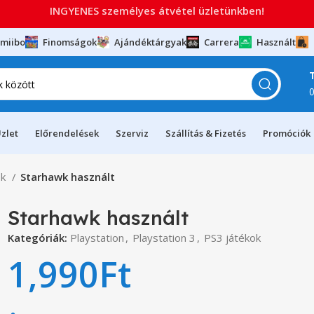
INGYENES személyes átvétel üzletünkben!
miibo
Finomságok
Ajándéktárgyak
Carrera
Használt
zlet
Előrendelések
Szerviz
Szállítás & Fizetés
Promóciók
ok
Starhawk használt
Starhawk használt
Kategóriák:
Playstation
,
Playstation 3
,
PS3 játékok
1,990
Ft