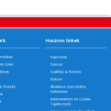
ark
Hasznos linkek
ermékek
Kapcsolat
rk Üzlet
Szerviz
lések
Szállítás & Fizetés
Fiókom
 & Fizetés
Általános Szerződési
Feltételek
ók
Adatvédelem és Cookie
t
Tájékoztató