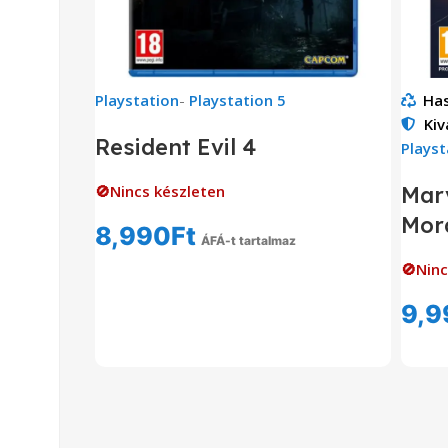
Playstation
-
Playstation 5
Has
Kiv
Resident Evil 4
Playst
🚫Nincs készleten
Marv
Mora
8,990
Ft
ÁFÁ-t tartalmaz
Tovább Olvasom
🚫Ninc
9,9