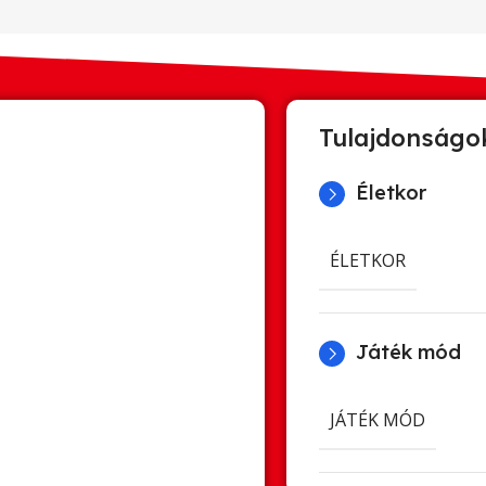
Tulajdonságo
Életkor
ÉLETKOR
Játék mód
JÁTÉK MÓD