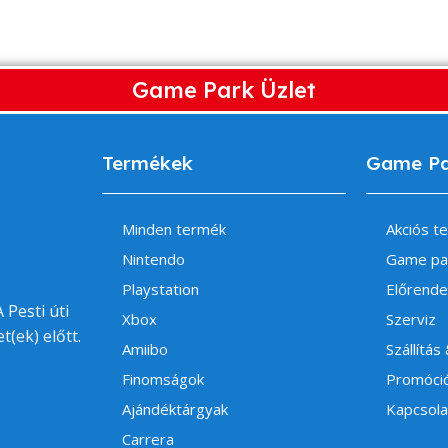
Game Park Üzlet
Termékek
Game P
Minden termék
Akciós t
Nintendo
Game pa
Playstation
Előrende
 Pesti úti
Xbox
Szerviz
t(ek) előtt.
Amiibo
Szállítás
Finomságok
Promóci
Ajándéktárgyak
Kapcsola
Carrera