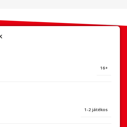
k
16+
1-2 játékos