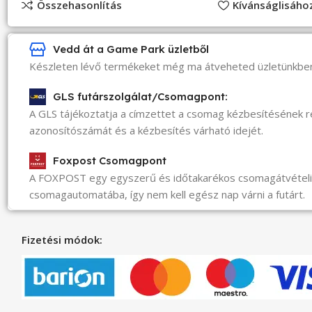
Összehasonlítás
Kívánságlisáh
Vedd át a Game Park üzletből
Készleten lévő termékeket még ma átveheted üzletünkbe
GLS futárszolgálat/Csomagpont:
A GLS tájékoztatja a címzettet a csomag kézbesítésének 
azonosítószámát és a kézbesítés várható idejét.
Foxpost Csomagpont
A FOXPOST egy egyszerű és időtakarékos csomagátvéte
csomagautomatába, így nem kell egész nap várni a futárt.
Fizetési módok: