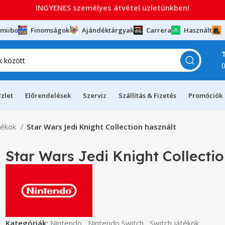
INGYENES személyes átvétel üzletünkben!
miibo
Finomságok
Ajándéktárgyak
Carrera
Használt
zlet
Előrendelések
Szerviz
Szállítás & Fizetés
Promóciók
tékok
Star Wars Jedi Knight Collection használt
Star Wars Jedi Knight Collectio
Kategóriák:
Nintendo
,
Nintendo Switch
,
Switch játékok