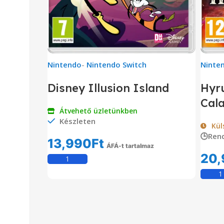
Nintendo
-
Nintendo Switch
Ninte
Disney Illusion Island
Hyru
Cal
Átvehető üzletünkben
Készleten
Kül
🕒Ren
13,990
Ft
ÁFÁ-t tartalmaz
20,
Kosárba Teszem