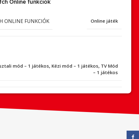
ch Online funkciók
H ONLINE FUNKCIÓK
Online játék
sztali mód – 1 játékos
,
Kézi mód – 1 játékos
,
TV Mód
– 1 játékos
Face