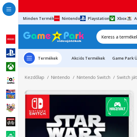
Minden Termék
Nintendo
Playstation
Xbox
A
Termékek
Akciós Termékek
Game Park Ü
Kezdőlap
Nintendo
Nintendo Switch
Switch já