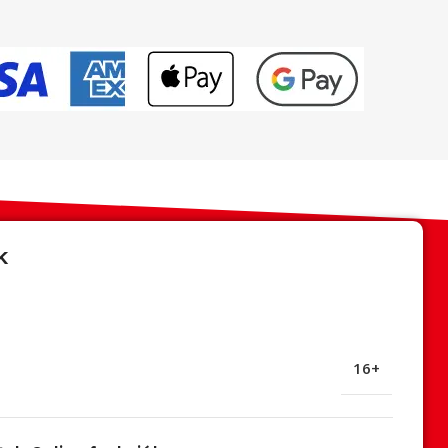
k
16+