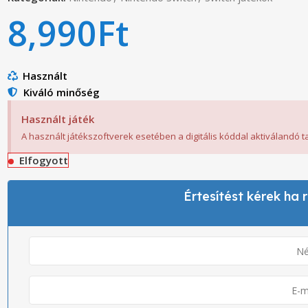
8,990
Ft
Használt
Kiváló minőség
Használt játék
A használt játékszoftverek esetében a digitális kóddal aktiválandó 
Elfogyott
Értesítést kérek ha