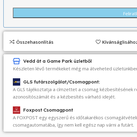
Összehasonlítás
Kívánságlisáh
Vedd át a Game Park üzletből
Készleten lévő termékeket még ma átveheted üzletünkbe
GLS futárszolgálat/Csomagpont:
A GLS tájékoztatja a címzettet a csomag kézbesítésének 
azonosítószámát és a kézbesítés várható idejét.
Foxpost Csomagpont
A FOXPOST egy egyszerű és időtakarékos csomagátvéte
csomagautomatába, így nem kell egész nap várni a futárt.