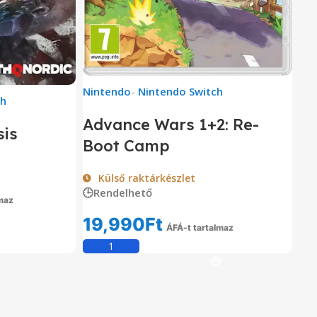
Nintendo
-
Nintendo Switch
ch
Advance Wars 1+2: Re-
sis
Boot Camp
Külső raktárkészlet
🕒Rendelhető
maz
om
19,990
Ft
ÁFÁ-t tartalmaz
Kosárba Teszem