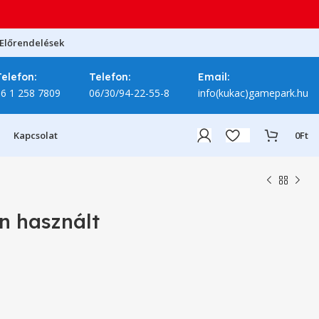
Előrendelések
Telefon:
Telefon:
Email:
06 1 258 7809
06/30/94-22-55-8
info(kukac)gamepark.hu
Kapcsolat
0
Ft
n használt