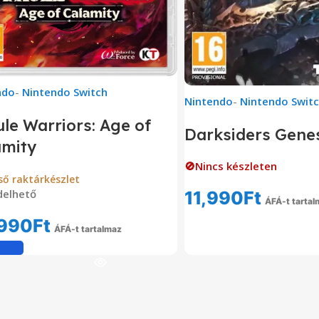
ndo
-
Nintendo Switch
Nintendo
-
Nintendo Swit
le Warriors: Age of
Darksiders Gene
amity
🚫Nincs készleten
ső raktárkészlet
delhető
11,990
Ft
ÁFÁ-t tartal
Tovább Olvas
990
Ft
ÁFÁ-t tartalmaz
Kosárba Teszem