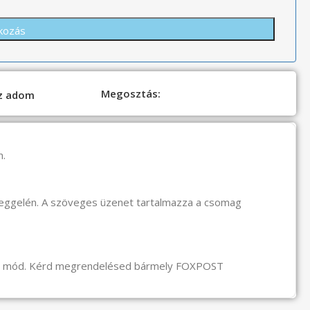
Megosztás:
oz adom
n.
reggelén. A szöveges üzenet tartalmazza a csomag
li mód. Kérd megrendelésed bármely FOXPOST