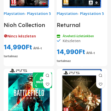
Playstation
-
Playstation 5
Playstation
-
Playstation 5
Nioh Collection
Returnal
🚫Nincs készleten
Átvehető üzletünkben
Készleten
14,990
Ft
ÁFÁ-t
14,990
Ft
ÁFÁ-t
tartalmaz
tartalmaz