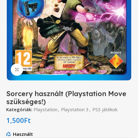
Click to enlarge
Sorcery használt (Playstation Move
szükséges!)
Kategóriák:
Playstation
,
Playstation 3
,
PS3 játékok
1,500
Ft
Használt