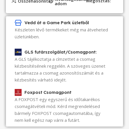
Megosztás:
Összehasonlítás
adom
Vedd át a Game Park üzletből
Készleten lévő termékeket még ma átveheted
üzletünkben.
GLS futárszolgálat/Csomagpont:
A GLS tájékoztatja a címzettet a csomag
kézbesítésének reggelén. A szöveges üzenet
tartalmazza a csomag azonosítószámát és a
kézbesítés várható idejét.
Foxpost Csomagpont
A FOXPOST egy egyszerű és időtakarékos
csomagátvételi mód. Kérd megrendelésed
bármely FOXPOST csomagautomatába, így
nem kell egész nap várni a futárt.