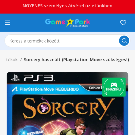
INGYENES személyes átvétel üzletünkben!
3 játékok
Sorcery használt (Playstation Move szükséges!)