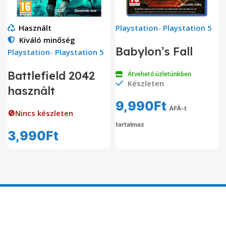
Használt
Playstation
-
Playstation 5
Kiváló minőség
Babylon’s Fall
Playstation
-
Playstation 5
Battlefield 2042
Átvehető üzletünkben
Készleten
használt
9,990
Ft
ÁFÁ-t
🚫Nincs készleten
tartalmaz
3,990
Ft