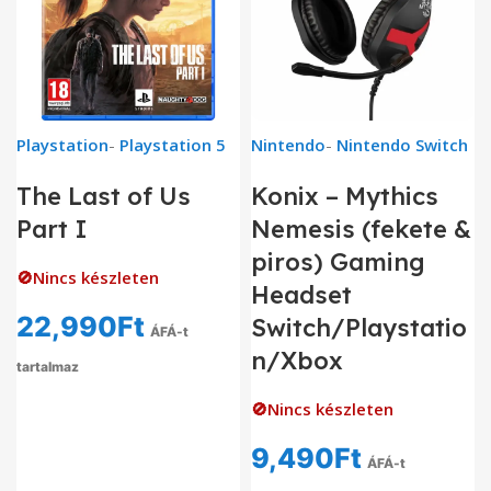
Playstation
-
Playstation 5
Nintendo
-
Nintendo Switch
The Last of Us
Konix – Mythics
Part I
Nemesis (fekete &
piros) Gaming
🚫Nincs készleten
Headset
22,990
Ft
Switch/Playstatio
ÁFÁ-t
n/Xbox
tartalmaz
🚫Nincs készleten
9,490
Ft
ÁFÁ-t