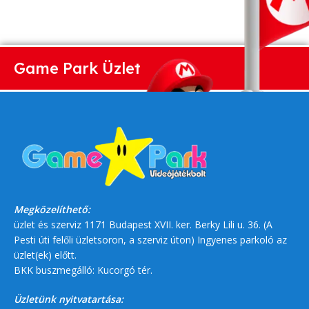
Game Park Üzlet
Megközelíthető:
üzlet és szerviz 1171 Budapest XVII. ker. Berky Lili u. 36. (A
Pesti úti felőli üzletsoron, a szerviz úton) Ingyenes parkoló az
üzlet(ek) előtt.
BKK buszmegálló: Kucorgó tér.
Üzletünk nyitvatartása: