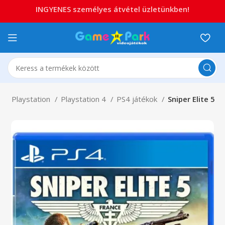
INGYENES személyes átvétel üzletünkben!
p
Playstation
Playstation 4
PS4 játékok
Sniper Elite 5