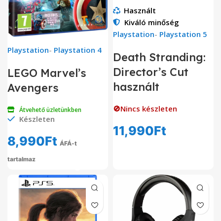
Használt
Kiváló minőség
Playstation
-
Playstation 5
Playstation
-
Playstation 4
Death Stranding:
Director’s Cut
LEGO Marvel’s
használt
Avengers
🚫Nincs készleten
Átvehető üzletünkben
Készleten
11,990
Ft
8,990
Ft
ÁFÁ-t
tartalmaz