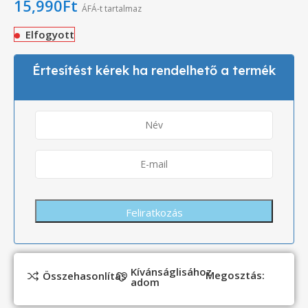
15,990
Ft
ÁFÁ-t tartalmaz
Elfogyott
Értesítést kérek ha rendelhető a termék
Kívánságlisához
Megosztás:
Összehasonlítás
adom