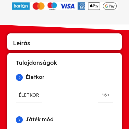
Leírás
Tulajdonságok
Életkor
ÉLETKOR
16+
Játék mód