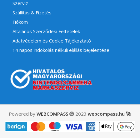
Szerviz
Szállítás & Fizetés
Fiókom
Általános Szerződési Feltételek
Adatvédelem és Cookie Tájékoztató
14 napos indokolás nélküli elállás bejelentése
Powered by
WEBCOMPASS
2023
webcompass.hu 🚀
.