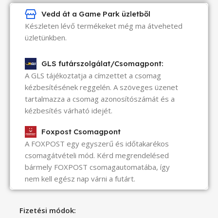
Vedd át a Game Park üzletből
Készleten lévő termékeket még ma átveheted
üzletünkben.
GLS futárszolgálat/Csomagpont:
A GLS tájékoztatja a címzettet a csomag
kézbesítésének reggelén. A szöveges üzenet
tartalmazza a csomag azonosítószámát és a
kézbesítés várható idejét.
Foxpost Csomagpont
A FOXPOST egy egyszerű és időtakarékos
csomagátvételi mód. Kérd megrendelésed
bármely FOXPOST csomagautomatába, így
nem kell egész nap várni a futárt.
Fizetési módok: