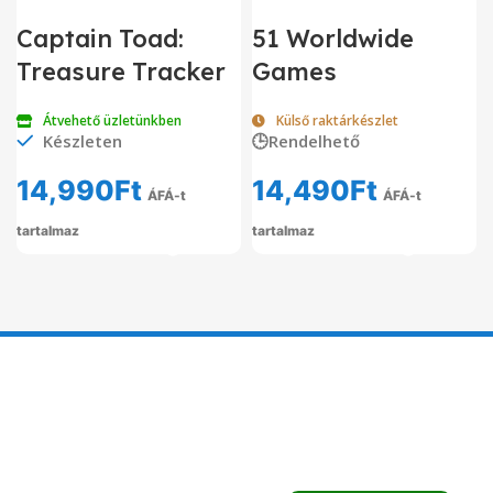
Captain Toad:
51 Worldwide
Treasure Tracker
Games
Átvehető üzletünkben
Külső raktárkészlet
Készleten
🕒Rendelhető
14,990
Ft
14,490
Ft
ÁFÁ-t
ÁFÁ-t
tartalmaz
tartalmaz