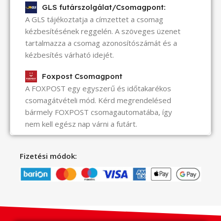
GLS futárszolgálat/Csomagpont:
A GLS tájékoztatja a címzettet a csomag
kézbesítésének reggelén. A szöveges üzenet
tartalmazza a csomag azonosítószámát és a
kézbesítés várható idejét.
Foxpost Csomagpont
A FOXPOST egy egyszerű és időtakarékos
csomagátvételi mód. Kérd megrendelésed
bármely FOXPOST csomagautomatába, így
nem kell egész nap várni a futárt.
Fizetési módok: