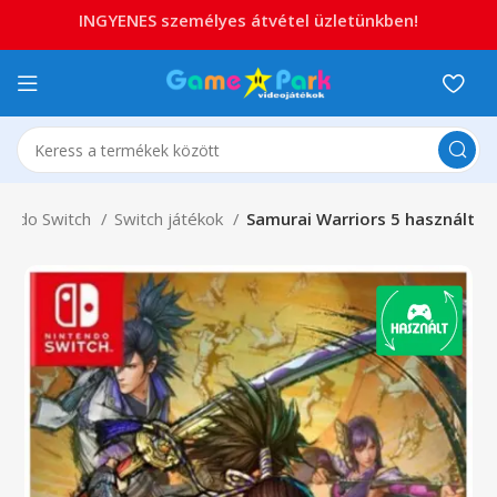
INGYENES személyes átvétel üzletünkben!
tendo Switch
Switch játékok
Samurai Warriors 5 használt