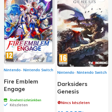
Nintendo
-
Nintendo Switch
Nintendo
-
Nintendo Switch
Fire Emblem
Darksiders
Engage
Genesis
Átvehető üzletünkben
🚫Nincs készleten
Készleten