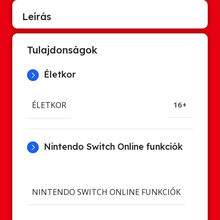
Leírás
Tulajdonságok
Életkor
ÉLETKOR
16+
Nintendo Switch Online funkciók
Cl
ment
NINTENDO SWITCH ONLINE FUNKCIÓK
Onl
já