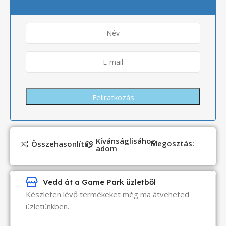
Kívánságlisához
Megosztás:
Összehasonlítás
adom
Vedd át a Game Park üzletből
Készleten lévő termékeket még ma átveheted
üzletünkben.