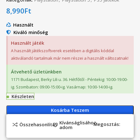
8,990
Ft
Használt
Kiváló minőség
Használt játék
A használt játékszoftverek esetében a digitális kóddal
aktiválandó tartalmak már nem részei a használt változatnak!
Átvehető üzletünkben
1171 Budapest, Berky Lili u. 36. Hétfőtől - Péntekig: 10:00-19:00-
ig. Szombaton: 09:00-15:00-ig. Vasárnap: 10:00-14:00-ig.
Készleten
Kosárba Teszem
Kívánságlisához
Megosztás:
Összehasonlítás
adom