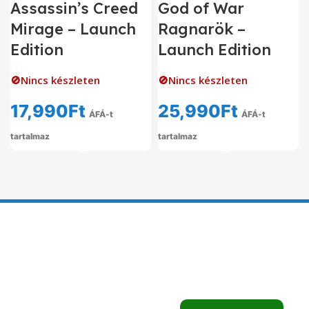
Assassin’s Creed
God of War
Mirage – Launch
Ragnarök –
Edition
Launch Edition
🚫Nincs készleten
🚫Nincs készleten
17,990
Ft
25,990
Ft
ÁFÁ-t
ÁFÁ-t
tartalmaz
tartalmaz