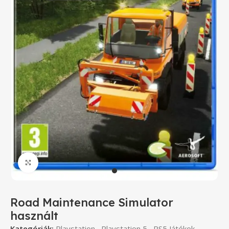
Click to enlarge
Road Maintenance Simulator
használt
Kategóriák:
Playstation
,
Playstation 5
,
PS5 Játékok