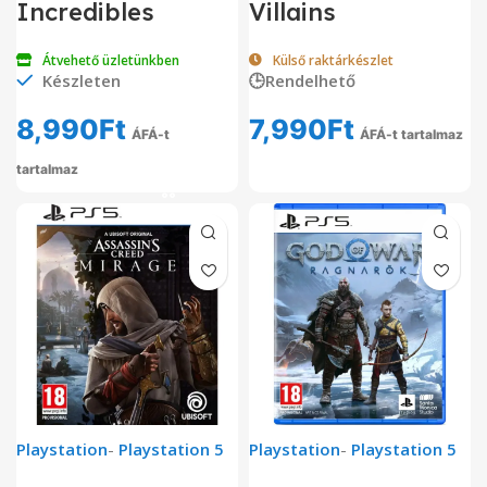
Incredibles
Villains
Átvehető üzletünkben
Külső raktárkészlet
Készleten
🕒Rendelhető
8,990
Ft
7,990
Ft
ÁFÁ-t
ÁFÁ-t tartalmaz
tartalmaz
Playstation
-
Playstation 5
Playstation
-
Playstation 5