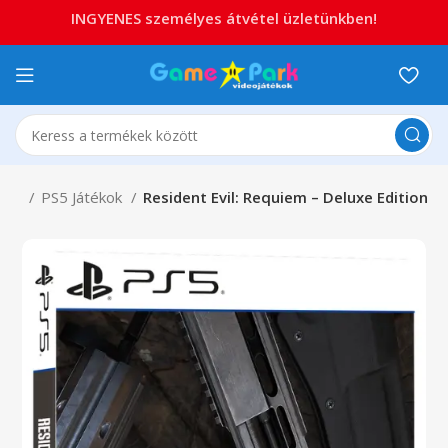
INGYENES személyes átvétel üzletünkben!
on 5
PS5 Játékok
Resident Evil: Requiem – Deluxe Edition