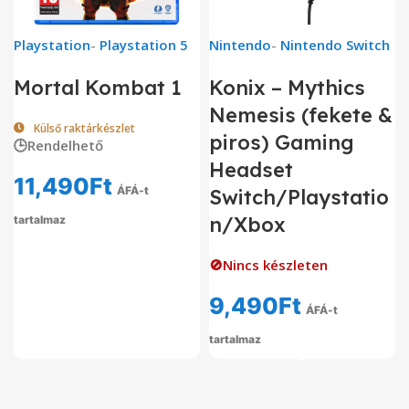
Playstation
-
Playstation 5
Nintendo
-
Nintendo Switch
Mortal Kombat 1
Konix – Mythics
Nemesis (fekete &
Külső raktárkészlet
piros) Gaming
🕒Rendelhető
Headset
11,490
Ft
ÁFÁ-t
Switch/Playstatio
n/Xbox
tartalmaz
🚫Nincs készleten
9,490
Ft
ÁFÁ-t
tartalmaz