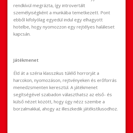
rendkívül megrázta, így introvertált
személyiségként a munkába temetkezett. Pont
ebből kifolyólag egyedül indul egy elhagyott
hotelbe, hogy nyomozzon egy rejtélyes haláleset
kapcsán.
Játékmenet
Éld át a széria klasszikus túlélő horrorját a
harcokon, nyomozáson, rejtvényeken és erőforrás
menedzsmenten keresztül. A játékmenet
segítségével szabadon választhatsz az első- és
külső nézet között, hogy úgy nézz szembe a
borzalmakkal, ahogy az illeszkedik játékstílusodhoz.