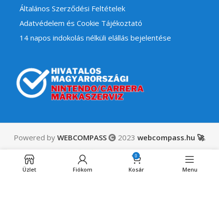
Általános Szerződési Feltételek
Adatvédelem és Cookie Tájékoztató
14 napos indokolás nélküli elállás bejelentése
Powered by
WEBCOMPASS
2023
webcompass.hu 🚀
.
34,990
Ft
Resident Evil: Requiem
0
ÁFÁ-t
Elfogyott
– Deluxe Edition
Üzlet
Fiókom
Kosár
Menu
tartalmaz