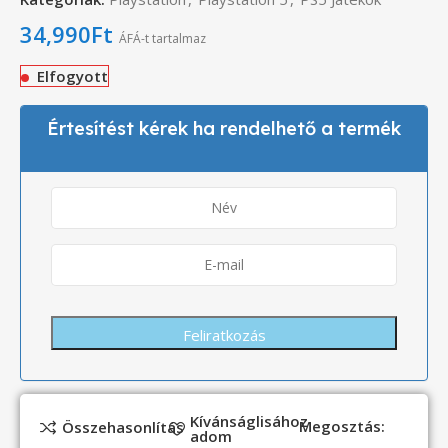
34,990
Ft
ÁFÁ-t tartalmaz
Elfogyott
Értesítést kérek ha rendelhető a termék
Kívánságlisához
Megosztás:
Összehasonlítás
adom