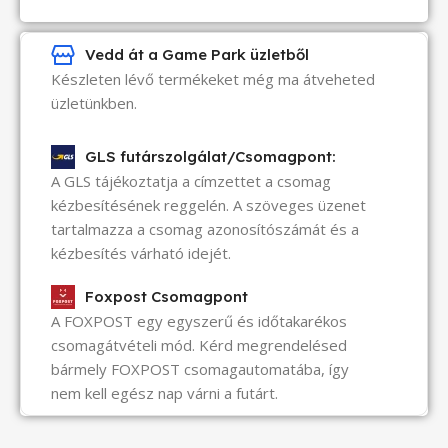
Vedd át a Game Park üzletből
Készleten lévő termékeket még ma átveheted
üzletünkben.
GLS futárszolgálat/Csomagpont:
A GLS tájékoztatja a címzettet a csomag
kézbesítésének reggelén. A szöveges üzenet
tartalmazza a csomag azonosítószámát és a
kézbesítés várható idejét.
Foxpost Csomagpont
A FOXPOST egy egyszerű és időtakarékos
csomagátvételi mód. Kérd megrendelésed
bármely FOXPOST csomagautomatába, így
nem kell egész nap várni a futárt.