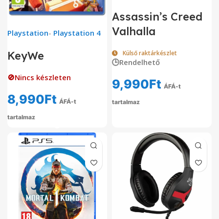
Assassin’s Creed
Valhalla
Playstation
-
Playstation 4
KeyWe
Külső raktárkészlet
🕒Rendelhető
🚫Nincs készleten
9,990
Ft
ÁFÁ-t
8,990
Ft
ÁFÁ-t
tartalmaz
tartalmaz