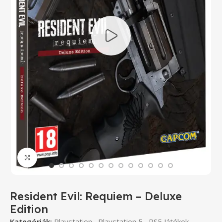
Click to enlarge
Resident Evil: Requiem – Deluxe
Edition
Kategóriák:
Playstation
,
Playstation 5
,
PS5 Játékok