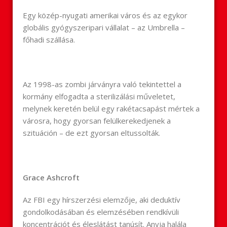
Egy közép-nyugati amerikai város és az egykor
globális gyógyszeripari vállalat – az Umbrella –
főhadi szállása.
Az 1998-as zombi járványra való tekintettel a
kormány elfogadta a sterilizálási műveletet,
melynek keretén belül egy rakétacsapást mértek a
városra, hogy gyorsan felülkerekedjenek a
szituáción – de ezt gyorsan eltussolták.
Grace Ashcroft
Az FBI egy hírszerzési elemzője, aki deduktív
gondolkodásában és elemzésében rendkívüli
koncentrációt és éleslátást tanúsít. Anyja halála