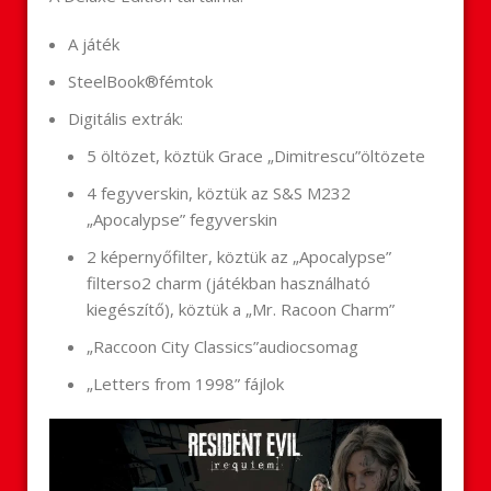
A játék
SteelBook®fémtok
Digitális extrák:
5 öltözet, köztük Grace „Dimitrescu”öltözete
4 fegyverskin, köztük az S&S M232
„Apocalypse” fegyverskin
2 képernyőfilter, köztük az „Apocalypse”
filterso2 charm (játékban használható
kiegészítő), köztük a „Mr. Racoon Charm”
„Raccoon City Classics”audiocsomag
„Letters from 1998” fájlok