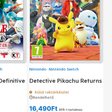
ch
Nintendo
-
Nintendo Switch
efinitive
Detective Pikachu Returns
Külső raktárkészlet
🕒Rendelhető
16,490
Ft
ÁFÁ-t tartalmaz