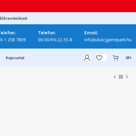
Előrendelések
Telefon:
Telefon:
Email:
06 1 258 7809
06/30/94-22-55-8
info(kukac)gamepark.hu
Kapcsolat
0
Ft