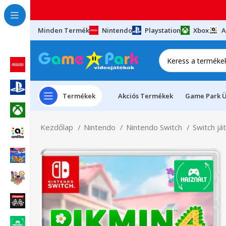
Minden Termék
Nintendo
Playstation
Xbox
A
Termékek
Akciós Termékek
Game Park Ü
Kezdőlap
Nintendo
Nintendo Switch
Switch já