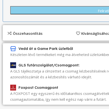
Összehasonlítás
Kívánságlisáh
Vedd át a Game Park üzletből
Készleten lévő termékeket még ma átveheted üzletünkbe
GLS futárszolgálat/Csomagpont:
A GLS tájékoztatja a címzettet a csomag kézbesítésének 
azonosítószámát és a kézbesítés várható idejét.
Foxpost Csomagpont
A FOXPOST egy egyszerű és időtakarékos csomagátvéte
csomagautomatába, így nem kell egész nap várni a futárt.