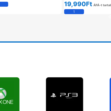
19,990
Ft
Kosárba Teszem
ÁFÁ-t tarta
Kosárba Tesz