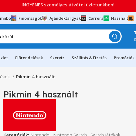
INGYENES személyes átvétel üzletünkben!
miibo
Finomságok
Ajándéktárgyak
Carrera
Használt
zlet
Előrendelések
Szerviz
Szállítás & Fizetés
Promóciók
tékok
Pikmin 4 használt
Pikmin 4 használt
Kategóriák:
Nintendo
,
Nintendo Switch
,
Switch játékok