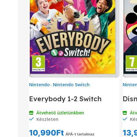
Nintendo
-
Nintendo Switch
Ninte
Everybody 1-2 Switch
Disn
Átvehető üzletünkben
Át
Készleten
Kés
10,990
Ft
13,
ÁFÁ-t tartalmaz