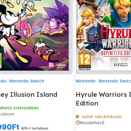
ndo
-
Nintendo Switch
Nintendo
-
Nintendo Swit
ey Illusion Island
Hyrule Warriors D
Edition
vehető üzletünkben
zleten
Külső raktárkészlet
🕒Rendelhető
990
Ft
ÁFÁ-t tartalmaz