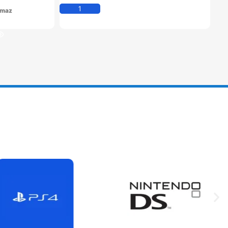
Kosárba Teszem
lmaz
em