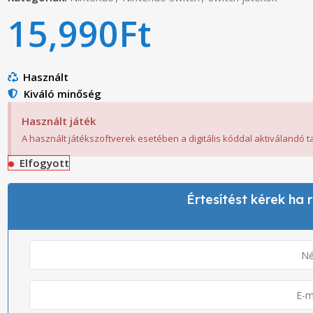
15,990
Ft
Használt
Kiváló minőség
Használt játék
A használt játékszoftverek esetében a digitális kóddal aktiválandó 
Elfogyott
Értesítést kérek ha