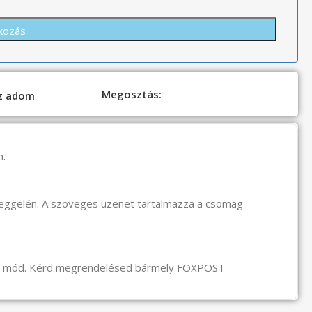
Megosztás:
oz adom
n.
reggelén. A szöveges üzenet tartalmazza a csomag
li mód. Kérd megrendelésed bármely FOXPOST