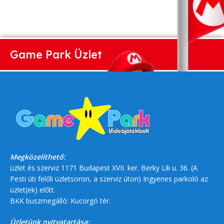
Game Park Üzlet
Megközelíthető:
üzlet és szerviz 1171 Budapest XVII. ker. Berky Lili u. 36. (A
Pesti úti felőli üzletsoron, a szerviz úton) Ingyenes parkoló az
üzlet(ek) előtt.
BKK buszmegálló: Kucorgó tér.
Üzletünk nyitvatartása: